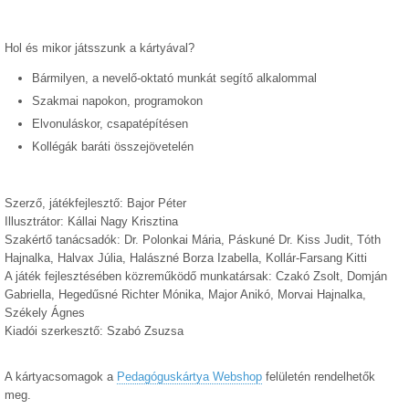
Hol és mikor játsszunk a kártyával?
Bármilyen, a nevelő-oktató munkát segítő alkalommal
Szakmai napokon, programokon
Elvonuláskor, csapatépítésen
Kollégák baráti összejövetelén
Szerző, játékfejlesztő: Bajor Péter
Illusztrátor: Kállai Nagy Krisztina
Szakértő tanácsadók: Dr. Polonkai Mária, Páskuné Dr. Kiss Judit, Tóth
Hajnalka, Halvax Júlia, Halászné Borza Izabella, Kollár-Farsang Kitti
A játék fejlesztésében közreműködő munkatársak: Czakó Zsolt, Domján
Gabriella, Hegedűsné Richter Mónika, Major Anikó, Morvai Hajnalka,
Székely Ágnes
Kiadói szerkesztő: Szabó Zsuzsa
A kártyacsomagok a
Pedagóguskártya Webshop
felületén rendelhetők
meg.