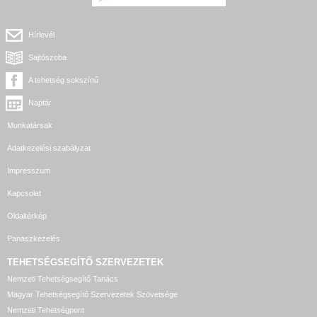
Hírlevél
Sajtószoba
A tehetség sokszínű
Naptár
Munkatársak
Adatkezelési szabályzat
Impresszum
Kapcsolat
Oldaltérkép
Panaszkezelés
TEHETSÉGSEGÍTŐ SZERVEZETEK
Nemzeti Tehetségsegítő Tanács
Magyar Tehetségsegítő Szervezetek Szövetsége
Nemzeti Tehetségpont