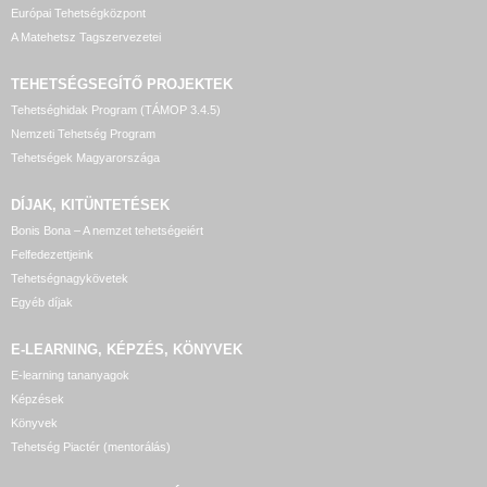
Európai Tehetségközpont
A Matehetsz Tagszervezetei
TEHETSÉGSEGÍTŐ
PROJEKTEK
Tehetséghidak Program (TÁMOP 3.4.5)
Nemzeti Tehetség Program
Tehetségek Magyarországa
DÍJAK, KITÜNTETÉSEK
Bonis Bona – A nemzet tehetségeiért
Felfedezettjeink
Tehetségnagykövetek
Egyéb díjak
E-LEARNING, KÉPZÉS, KÖNYVEK
E-learning tananyagok
Képzések
Könyvek
Tehetség Piactér (mentorálás)