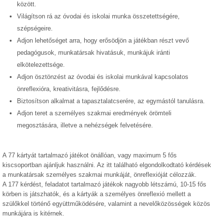
között.
Világítson rá az óvodai és iskolai munka összetettségére,
szépségeire.
Adjon lehetőséget arra, hogy erősödjön a játékban részt vevő
pedagógusok, munkatársak hivatásuk, munkájuk iránti
elkötelezettsége.
Adjon ösztönzést az óvodai és iskolai munkával kapcsolatos
önreflexióra, kreativitásra, fejlődésre.
Biztosítson alkalmat a tapasztalatcserére, az egymástól tanulásra.
Adjon teret a személyes szakmai eredmények örömteli
megosztására, illetve a nehézségek felvetésére.
A 77 kártyát tartalmazó játékot önállóan, vagy maximum 5 fős
kiscsoportban ajánljuk használni. Az itt található elgondolkodtató kérdések
a munkatársak személyes szakmai munkáját, önreflexióját célozzák.
A 177 kérdést, feladatot tartalmazó játékok nagyobb létszámú, 10-15 fős
körben is játszhatók, és a kártyák a személyes önreflexió mellett a
szülőkkel történő együttműködésére, valamint a nevelőközösségek közös
munkájára is kitérnek.