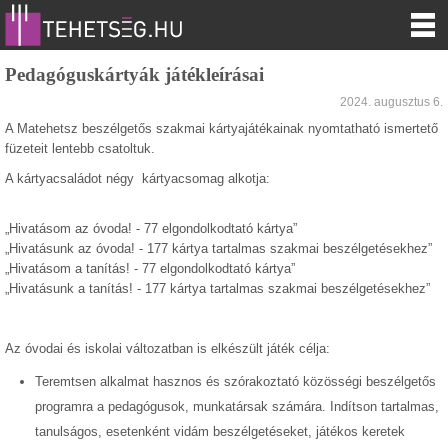
Pedagóguskártyák játékleírásai
2024. augusztus 6.
A Matehetsz beszélgetős szakmai kártyajátékainak nyomtatható ismertető
füzeteit lentebb csatoltuk.
A kártyacsaládot négy kártyacsomag alkotja:
„Hivatásom az óvoda! - 77 elgondolkodtató kártya”
„Hivatásunk az óvoda! - 177 kártya tartalmas szakmai beszélgetésekhez”
„Hivatásom a tanítás! - 77 elgondolkodtató kártya”
„Hivatásunk a tanítás! - 177 kártya tartalmas szakmai beszélgetésekhez”
Az óvodai és iskolai változatban is elkészült játék célja:
Teremtsen alkalmat hasznos és szórakoztató közösségi beszélgetős
programra a pedagógusok, munkatársak számára. Indítson tartalmas,
tanulságos, esetenként vidám beszélgetéseket, játékos keretek