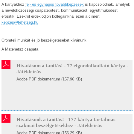
A kártyákhoz
fél- és egynapos továbbképzések
is kapcsolódnak, amelyek
a nevelőközösségi csapatépítést, kommunikációt, együttműködést
erősítik. Ezekről érdeklődjön kollégáinknál ezen a címen:
kepzes@tehetseg.hu
Örömteli munkát és jó beszélgetéseket kívánunk!
A Matehetsz csapata
Hivatásom a tanítás! - 77 elgondolkodtató kártya -
Játékleírás
Adobe PDF dokumentum (157.96 KB)
Hivatásunk a tanítás! - 177 kártya tartalmas
szakmai beszélgetésekhez - Játékleírás
Adobe PDF dokumentum (156.29 KB)