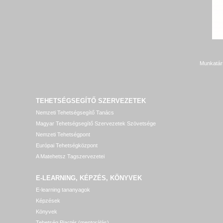
Munkatár
TEHETSÉGSEGÍTŐ SZERVEZETEK
Nemzeti Tehetségsegítő Tanács
Magyar Tehetségsegítő Szervezetek Szövetsége
Nemzeti Tehetségpont
Európai Tehetségközpont
A Matehetsz Tagszervezetei
E-LEARNING, KÉPZÉS, KÖNYVEK
E-learning tananyagok
Képzések
Könyvek
Tehetség Piactér (mentorálás)