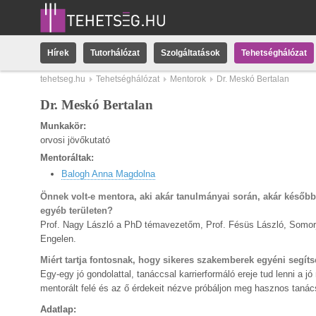
Hírek
Tutorhálózat
Szolgáltatások
Tehetséghálózat
tehetseg.hu
Tehetséghálózat
Mentorok
Dr. Meskó Bertalan
Dr. Meskó Bertalan
Munkakör:
orvosi jövőkutató
Mentoráltak:
Balogh Anna Magdolna
Önnek volt-e mentora, aki akár tanulmányai során, akár később
egyéb területen?
Prof. Nagy László a PhD témavezetőm, Prof. Fésüs László, Somorj
Engelen.
Miért tartja fontosnak, hogy sikeres szakemberek egyéni segíts
Egy-egy jó gondolattal, tanáccsal karrierformáló ereje tud lenni a
mentorált felé és az ő érdekeit nézve próbáljon meg hasznos tanác
Adatlap: