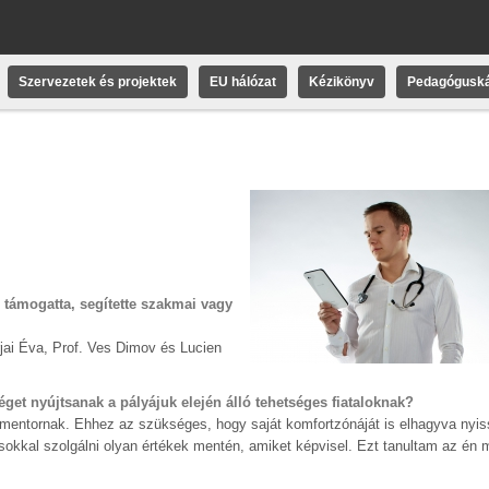
Szervezetek és projektek
EU hálózat
Kézikönyv
Pedagóguská
 támogatta, segítette szakmai vagy
ai Éva, Prof. Ves Dimov és Lucien
éget nyújtsanak a pályájuk elején álló tehetséges fiataloknak?
 jó mentornak. Ehhez az szükséges, hogy saját komfortzónáját is elhagyva nyi
sokkal szolgálni olyan értékek mentén, amiket képvisel. Ezt tanultam az én 