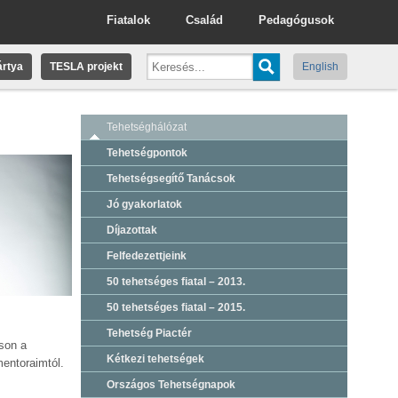
Fiatalok
Család
Pedagógusok
rtya
TESLA projekt
English
Tehetséghálózat
Tehetségpontok
Tehetségsegítő Tanácsok
Jó gyakorlatok
Díjazottak
Felfedezettjeink
50 tehetséges fiatal – 2013.
50 tehetséges fiatal – 2015.
Tehetség Piactér
sson a
Kétkezi tehetségek
mentoraimtól.
Országos Tehetségnapok