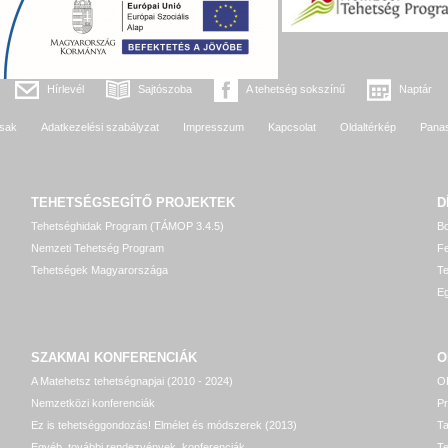
Hírlevél
Sajtószoba
A tehetség sokszínű
Naptár
sak
Adatkezelési szabályzat
Impresszum
Kapcsolat
Oldaltérkép
Pana
TEHETSÉGSEGÍTŐ
PROJEKTEK
D
Tehetséghidak Program (TÁMOP 3.4.5)
Bo
Nemzeti Tehetség Program
Fe
Tehetségek Magyarországa
T
Eg
SZAKMAI KONFERENCIÁK
O
A Matehetsz tehetségnapjai (2010 - 2024)
OP
Nemzetközi konferenciák
P
Ez is tehetséggondozás! Elmélet és módszerek (2013)
T
Egyéb, további rendezvények, konferenciák
Te