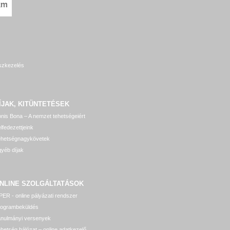
szkezelés
ÍJAK, KITÜNTETÉSEK
nis Bona – A nemzet tehetségeiért
lfedezettjeink
ehetségnagykövetek
yéb díjak
NLINE SZOLGÁLTATÁSOK
ER - online pályázati rendszer
rogrambeküldés
anulmányi versenyek
hetség hálózat – online adatkezelő