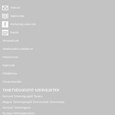
Hírlevél
Sajtószoba
A tehetség sokszínű
Naptár
Munkatársak
Adatkezelési szabályzat
Impresszum
Kapcsolat
Oldaltérkép
Panaszkezelés
TEHETSÉGSEGÍTŐ SZERVEZETEK
Nemzeti Tehetségsegítő Tanács
Magyar Tehetségsegítő Szervezetek Szövetsége
Nemzeti Tehetségpont
Európai Tehetségközpont