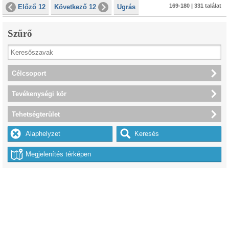
169-180 | 331 találat
Előző 12
Következő 12
Ugrás
Szűrő
Célcsoport
Tevékenységi kör
Tehetségterület