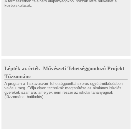
A természetben található alapanyagokból hozzák létre műveiket a
középiskolások.
Lépték az érték  Művészeti Tehetséggondozó Projekt 
Tűzzománc
A program a Tiszavasvári Tehetségponttal szoros együttműködésben
valósul meg. Célja olyan technikák megtanítása az általános iskolás
gyerekek számára, amelyek nem részei az iskolai tananyagnak
(tűzzománc, batikolás).