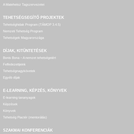
A Matehetsz Tagszervezetei
TEHETSÉGSEGÍTŐ
PROJEKTEK
Tehetséghidak Program (TÁMOP 3.4.5)
Nemzeti Tehetség Program
Tehetségek Magyarországa
DÍJAK, KITÜNTETÉSEK
Bonis Bona – A nemzet tehetségeiért
Felfedezettjeink
Tehetségnagykövetek
Egyéb díjak
E-LEARNING, KÉPZÉS, KÖNYVEK
E-learning tananyagok
Képzések
Könyvek
Tehetség Piactér (mentorálás)
SZAKMAI KONFERENCIÁK