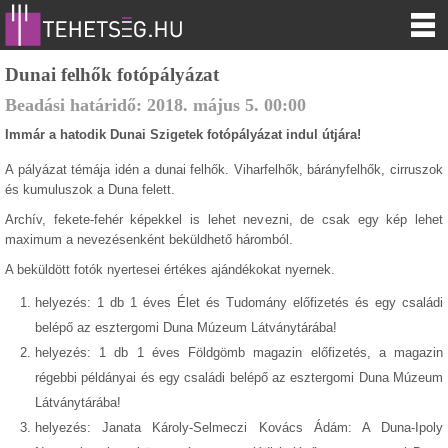
Dunai felhők fotópályázat
Beadási határidő:
2018.
május
5
.
00:00
Immár a hatodik Dunai Szigetek fotópályázat indul útjára!
A pályázat témája idén a dunai felhők. Viharfelhők, bárányfelhők, cirruszok
és kumuluszok a Duna felett.
Archív, fekete-fehér képekkel is lehet nevezni, de csak egy kép lehet
maximum a nevezésenként beküldhető háromból.
A beküldött fotók nyertesei értékes ajándékokat nyernek.
helyezés: 1 db 1 éves Élet és Tudomány előfizetés és egy családi
belépő az esztergomi Duna Múzeum Látványtárába!
helyezés: 1 db 1 éves Földgömb magazin előfizetés, a magazin
régebbi példányai és egy családi belépő az esztergomi Duna Múzeum
Látványtárába!
helyezés: Janata Károly-Selmeczi Kovács Ádám: A Duna-Ipoly