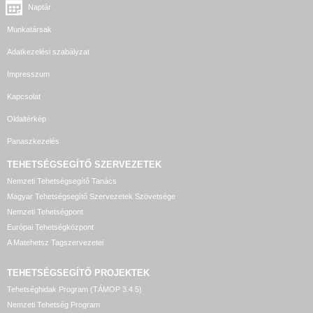
Naptár
Munkatársak
Adatkezelési szabályzat
Impresszum
Kapcsolat
Oldaltérkép
Panaszkezelés
TEHETSÉGSEGÍTŐ SZERVEZETEK
Nemzeti Tehetségsegítő Tanács
Magyar Tehetségsegítő Szervezetek Szövetsége
Nemzeti Tehetségpont
Európai Tehetségközpont
A Matehetsz Tagszervezetei
TEHETSÉGSEGÍTŐ
PROJEKTEK
Tehetséghidak Program (TÁMOP 3.4.5)
Nemzeti Tehetség Program