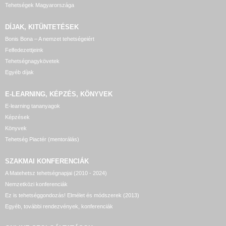
Tehetségek Magyarországa
DÍJAK, KITÜNTETÉSEK
Bonis Bona – A nemzet tehetségeiért
Felfedezettjeink
Tehetségnagykövetek
Egyéb díjak
E-LEARNING, KÉPZÉS, KÖNYVEK
E-learning tananyagok
Képzések
Könyvek
Tehetség Piactér (mentorálás)
SZAKMAI KONFERENCIÁK
A Matehetsz tehetségnapjai (2010 - 2024)
Nemzetközi konferenciák
Ez is tehetséggondozás! Elmélet és módszerek (2013)
Egyéb, további rendezvények, konferenciák