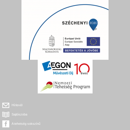
Hírlevél
Sajtószoba
A tehetség sokszínű