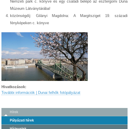
Nemzeti park c. könyve és egy családi belépő az esztergomi Duna
Múzeum Látványtárába!
közönségdíj: Gilányi Magdolna: A Margitsziget 19. századi
fényképeken c. könyve
Hivatkozások:
További információk | Dunai felhők fotópályázat
Hírek
Pályázati hírek
Hírlevelek