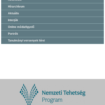
Hírarchívum
Aktuális
Interjúk
Online médiafigyelő
Portrék
Tanulmányi versenyek hírei