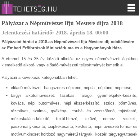
Pályázat a Népművészet Ifjú Mestere díjra 2018
Jelentkezési határidő:
2018.
április
18
.
00:00
Pályázatot hirdet a 2018-as Népművészet Ifjú Mestere díj odaítélésére
az Emberi Erőforrások Minisztériuma és a Hagyományok Háza.
A címmel 15 és 35 év közötti alkotók az egyes népművészeti ágakban
kiemelkedő alkotó- vagy előadó-művészeti teljesítményét ismerik el.
Pályázni a következő kategóriákban lehet:
előadó-művészet: hangszeres népzene, népdal, néptánc, népmese;
tárgyi alkotóművészet: fazekas, faragó, gyermekjáték-készítő,
kovács, népi bútorműves, népi ékszerkészítő, szűcs, bőrműves,
rézműves, szalma-, gyékény-, csuhé- és vesszőfonó, tojásfestő,
mézeskalács-készítő, textil-hímző, -szövő, nemez-, viselet-,
paszománykészítő, csipkekészítő, kékfestő, népművészeti forma- és
motívumkincset hordozó nagyméretű tárgyak, köztéri tárgyegyüttesek