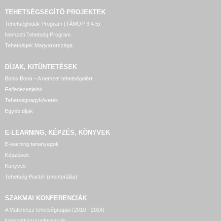
TEHETSÉGSEGÍTŐ
PROJEKTEK
Tehetséghidak Program (TÁMOP 3.4.5)
Nemzeti Tehetség Program
Tehetségek Magyarországa
DÍJAK, KITÜNTETÉSEK
Bonis Bona – A nemzet tehetségeiért
Felfedezettjeink
Tehetségnagykövetek
Egyéb díjak
E-LEARNING, KÉPZÉS, KÖNYVEK
E-learning tananyagok
Képzések
Könyvek
Tehetség Piactér (mentorálás)
SZAKMAI KONFERENCIÁK
A Matehetsz tehetségnapjai (2010 - 2024)
Nemzetközi konferenciák