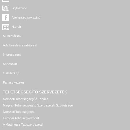
Sajtószoba
A tehetség sokszínű
Naptár
Munkatársak
Adatkezelési szabályzat
Impresszum
Kapcsolat
Oldaltérkép
Panaszkezelés
TEHETSÉGSEGÍTŐ SZERVEZETEK
Nemzeti Tehetségsegítő Tanács
Magyar Tehetségsegítő Szervezetek Szövetsége
Nemzeti Tehetségpont
Európai Tehetségközpont
A Matehetsz Tagszervezetei