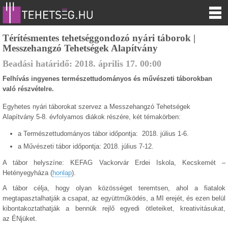
Térítésmentes tehetséggondozó nyári táborok |
Messzehangzó Tehetségek Alapítvány
Beadási határidő:
2018.
április
17
.
00:00
Felhívás ingyenes természettudományos és művészeti táborokban
való részvételre.
Egyhetes nyári táborokat szervez a Messzehangzó Tehetségek
Alapítvány 5-8. évfolyamos diákok részére, két témakörben:
a Természettudományos tábor időpontja: 2018. július 1-6.
a Művészeti tábor időpontja: 2018. július 7-12.
A tábor helyszíne: KEFAG Vackorvár Erdei Iskola, Kecskemét –
Hetényegyháza (
honlap
).
A tábor célja, hogy olyan közösséget teremtsen, ahol a fiatalok
megtapasztalhatják a csapat, az együttműködés, a MI erejét, és ezen belül
kibontakoztathatják a bennük rejlő egyedi ötleteiket, kreativitásukat,
az ÉNjüket.