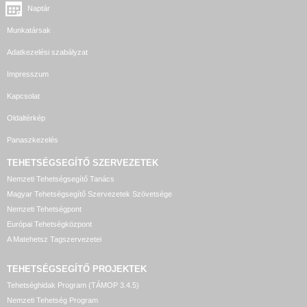
Naptár
Munkatársak
Adatkezelési szabályzat
Impresszum
Kapcsolat
Oldaltérkép
Panaszkezelés
TEHETSÉGSEGÍTŐ SZERVEZETEK
Nemzeti Tehetségsegítő Tanács
Magyar Tehetségsegítő Szervezetek Szövetsége
Nemzeti Tehetségpont
Európai Tehetségközpont
A Matehetsz Tagszervezetei
TEHETSÉGSEGÍTŐ
PROJEKTEK
Tehetséghidak Program (TÁMOP 3.4.5)
Nemzeti Tehetség Program