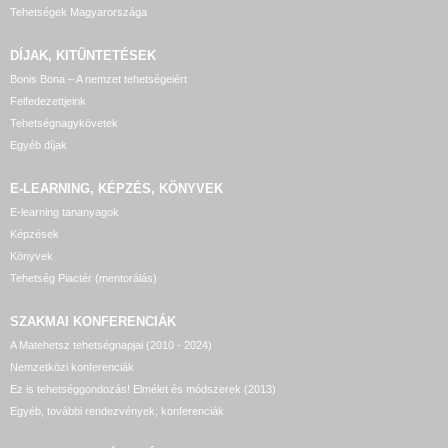
Tehetségek Magyarországa
DÍJAK, KITÜNTETÉSEK
Bonis Bona – A nemzet tehetségeiért
Felfedezettjeink
Tehetségnagykövetek
Egyéb díjak
E-LEARNING, KÉPZÉS, KÖNYVEK
E-learning tananyagok
Képzések
Könyvek
Tehetség Piactér (mentorálás)
SZAKMAI KONFERENCIÁK
A Matehetsz tehetségnapjai (2010 - 2024)
Nemzetközi konferenciák
Ez is tehetséggondozás! Elmélet és módszerek (2013)
Egyéb, további rendezvények, konferenciák