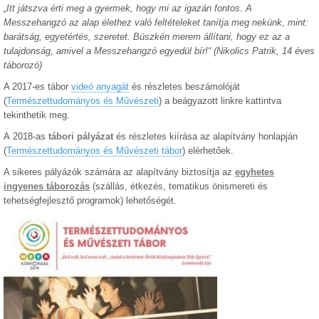
„Itt játszva érti meg a gyermek, hogy mi az igazán fontos. A
Messzehangzó az alap élethez való feltételeket tanítja meg nekünk, mint:
barátság, egyetértés, szeretet. Büszkén merem állítani, hogy ez az a
tulajdonság, amivel a Messzehangzó egyedül bír!“ (Nikolics Patrik, 14 éves
táborozó)
A 2017-es tábor
videó anyagát
és részletes beszámolóját
(
Természettudományos és Művészeti
) a beágyazott linkre kattintva
tekinthetik meg.
A 2018-as
tábori pályázat
és részletes kiírása az alapítvány honlapján
(
Természettudományos és Művészeti tábor
) elérhetőek.
A sikeres pályázók számára az alapítvány biztosítja az
egyhetes
ingyenes táborozás
(szállás, étkezés, tematikus önismereti és
tehetségfejlesztő programok) lehetőségét.