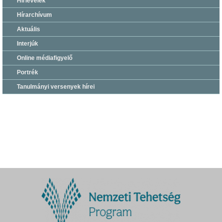
Hírlevelek
Hírarchívum
Aktuális
Interjúk
Online médiafigyelő
Portrék
Tanulmányi versenyek hírei