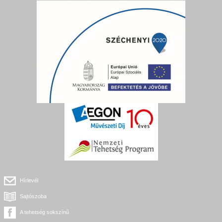
Hírlevél
Sajtószoba
A tehetség sokszínű