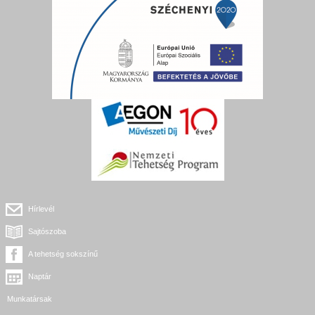
Hírlevél
Sajtószoba
A tehetség sokszínű
Naptár
Munkatársak