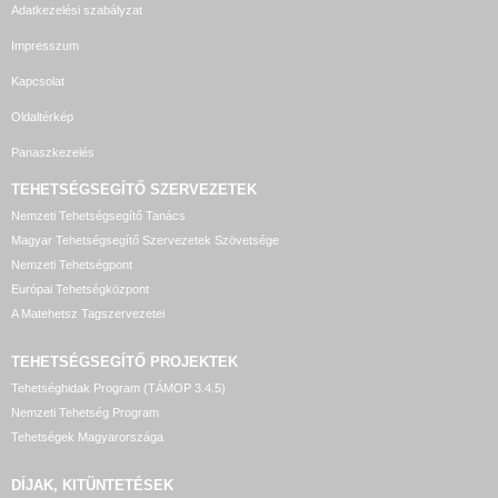
Adatkezelési szabályzat
Impresszum
Kapcsolat
Oldaltérkép
Panaszkezelés
TEHETSÉGSEGÍTŐ SZERVEZETEK
Nemzeti Tehetségsegítő Tanács
Magyar Tehetségsegítő Szervezetek Szövetsége
Nemzeti Tehetségpont
Európai Tehetségközpont
A Matehetsz Tagszervezetei
TEHETSÉGSEGÍTŐ
PROJEKTEK
Tehetséghidak Program (TÁMOP 3.4.5)
Nemzeti Tehetség Program
Tehetségek Magyarországa
DÍJAK, KITÜNTETÉSEK