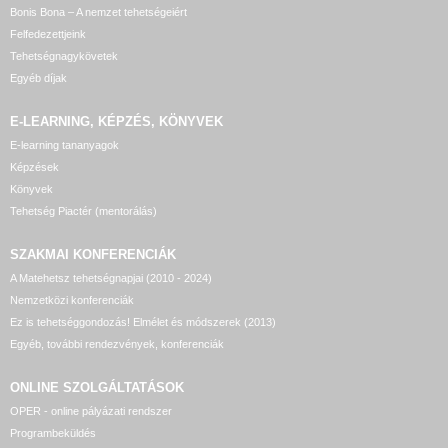
Bonis Bona – A nemzet tehetségeiért
Felfedezettjeink
Tehetségnagykövetek
Egyéb díjak
E-LEARNING, KÉPZÉS, KÖNYVEK
E-learning tananyagok
Képzések
Könyvek
Tehetség Piactér (mentorálás)
SZAKMAI KONFERENCIÁK
A Matehetsz tehetségnapjai (2010 - 2024)
Nemzetközi konferenciák
Ez is tehetséggondozás! Elmélet és módszerek (2013)
Egyéb, további rendezvények, konferenciák
ONLINE SZOLGÁLTATÁSOK
OPER - online pályázati rendszer
Programbeküldés