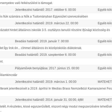
rsenyekre való felkészülést is támogat.
Jelentkezési határidő:
2017.
október
6
.
00:00
Egyéb kiír
és fiúk számára a Nők a Tudományban Egyesület szervezésében
Jelentkezési határidő:
2019.
március
22
.
00:00
Egyéb kiír
tot hirdet általános iskolák 3-5. osztályos tanulói részére ifjúsági közösség-és
Beadási határidő:
2019.
január
7
.
00:00
Egyéb kiír
t Így írok én... címmel általános és középiskolás diákoknak.
Beadási határidő:
2019.
szeptember
6
.
00:00
Egyéb kiír
nt.
Pályaművek benyújtása:
2017.
június
15
.
00:00
Egyéb kiír
Államkincstár
Jelentkezési határidő:
2019.
március
1
.
00:00
MATEHETS
ttesek jelentkezését a 2019. áprilisi In Medias Brass Nemzetközi Kamarazenei Fesz
Jelentkezési határidő:
2014.
január
31
.
00:00
, éjfél
MATEHETS
tét. A részletes, kissé egyszerűsített, viszont négy modul megszerzésére lehetős
1.