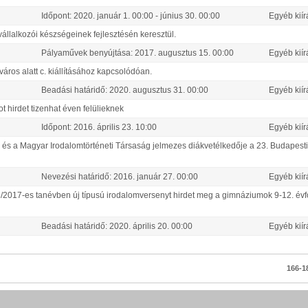
Időpont:
2020.
január
1
.
00:00
-
június
30
.
00:00
Egyéb kiír
llalkozói készségeinek fejlesztésén keresztül.
Pályaművek benyújtása:
2017.
augusztus
15
.
00:00
Egyéb kiír
ros alatt c. kiállításához kapcsolódóan.
Beadási határidő:
2020.
augusztus
31
.
00:00
Egyéb kiír
t hirdet tizenhat éven felülieknek
Időpont:
2016.
április
23
.
10:00
Egyéb kiír
és a Magyar Irodalomtörténeti Társaság jelmezes diákvetélkedője a 23. Budapest
Nevezési határidő:
2016.
január
27
.
00:00
Egyéb kiír
017-es tanévben új típusú irodalomversenyt hirdet meg a gimnáziumok 9-12. év
Beadási határidő:
2020.
április
20
.
00:00
Egyéb kiír
166-18