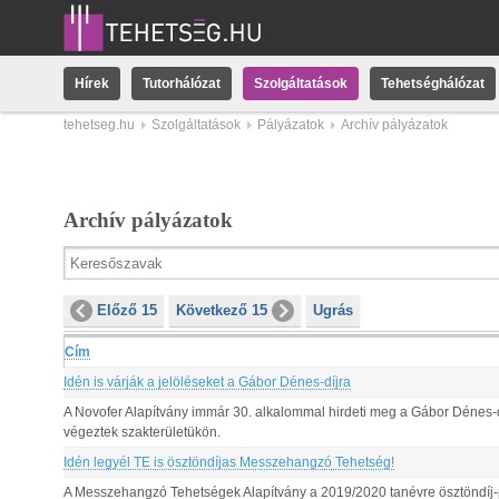
Hírek
Tutorhálózat
Szolgáltatások
Tehetséghálózat
tehetseg.hu
Szolgáltatások
Pályázatok
Archív pályázatok
Archív pályázatok
Előző 15
Következő 15
Ugrás
Cím
Idén is várják a jelöléseket a Gábor Dénes-díjra
A Novofer Alapítvány immár 30. alkalommal hirdeti meg a Gábor Dénes-d
végeztek szakterületükön.
Idén legyél TE is ösztöndíjas Messzehangzó Tehetség!
A Messzehangzó Tehetségek Alapítvány a 2019/2020 tanévre ösztöndíj-p