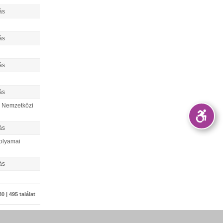
ás
ás
ás
ás
i Nemzetközi
ás
folyamai
ás
0 | 495 találat