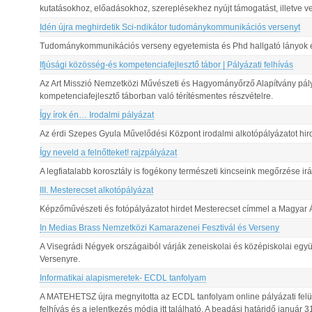
kutatásokhoz, előadásokhoz, szereplésekhez nyújt támogatást, illetve ve
Idén újra meghirdetik Sci-ndikátor tudománykommunikációs versenyt
Tudománykommunikációs verseny egyetemista és Phd hallgató lányok 
Ifjúsági közösség-és kompetenciafejlesztő tábor | Pályázati felhívás
Az Art Misszió Nemzetközi Művészeti és Hagyományőrző Alapítvány pályáza
kompetenciafejlesztő táborban való térítésmentes részvételre.
Így írok én… Irodalmi pályázat
Az érdi Szepes Gyula Művelődési Központ irodalmi alkotópályázatot hirde
Így neveld a felnőtteket! rajzpályázat
A legfiatalabb korosztály is fogékony természeti kincseink megőrzése irá
III. Mesterecset alkotópályázat
Képzőművészeti és fotópályázatot hirdet Mesterecset címmel a Magyar 
In Medias Brass Nemzetközi Kamarazenei Fesztivál és Verseny
A Visegrádi Négyek országaiból várják zeneiskolai és középiskolai együ
Versenyre.
Informatikai alapismeretek- ECDL tanfolyam
A MATEHETSZ újra megnyitotta az ECDL tanfolyam online pályázati felüle
felhívás és a jelentkezés módja itt található. A beadási határidő január 3