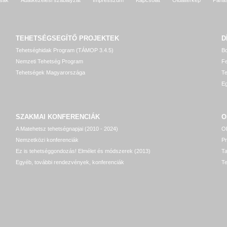
TEHETSÉGSEGÍTŐ
PROJEKTEK
D
Tehetséghidak Program (TÁMOP 3.4.5)
Bo
Nemzeti Tehetség Program
Fe
Tehetségek Magyarországa
T
Eg
SZAKMAI KONFERENCIÁK
O
A Matehetsz tehetségnapjai (2010 - 2024)
OP
Nemzetközi konferenciák
P
Ez is tehetséggondozás! Elmélet és módszerek (2013)
T
Egyéb, további rendezvények, konferenciák
Te