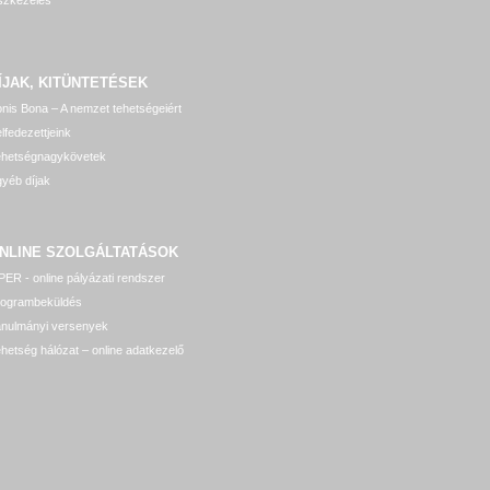
ÍJAK, KITÜNTETÉSEK
nis Bona – A nemzet tehetségeiért
lfedezettjeink
ehetségnagykövetek
yéb díjak
NLINE SZOLGÁLTATÁSOK
ER - online pályázati rendszer
rogrambeküldés
anulmányi versenyek
hetség hálózat – online adatkezelő