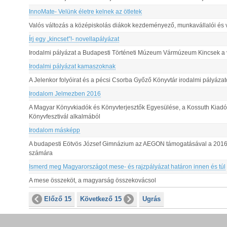
InnoMate- Velünk életre kelnek az ötletek
Valós változás a középiskolás diákok kezdeményező, munkavállalói és vá
Írj egy „kincset”!- novellapályázat
Irodalmi pályázat a Budapesti Történeti Múzeum Vármúzeum Kincsek a vá
Irodalmi pályázat kamaszoknak
A Jelenkor folyóirat és a pécsi Csorba Győző Könyvtár irodalmi pályázato
Irodalom Jelmezben 2016
A Magyar Könyvkiadók és Könyvterjesztők Egyesülése, a Kossuth Kiadó 
Könyvfesztivál alkalmából
Irodalom másképp
A budapesti Eötvös József Gimnázium az AEGON támogatásával a 2016/2
számára
Ismerd meg Magyarországot mese- és rajzpályázat határon innen és túl
A mese összeköt, a magyarság összekovácsol
Előző 15
Következő 15
Ugrás