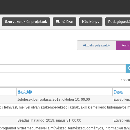
Szervezetek és projektek
EU hálózat
Kézikönyv
Pedagóguská
Aktuális pályázatok
Archí
166-18
Határidő
Típus
Jelölések benyújtása:
2018.
október
10
.
00:00
Egyéb kiír
íj felhívást, mellyel olyan szakembereket díjaznak, akik kiemelkedő tudományos 
Beadási határidő:
2019.
május
31
.
00:00
Egyéb kiír
rogramot hirdet meg, mellyel a művészeti, természettudományos, informatikai ta