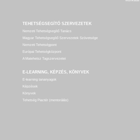
TEHETSÉGSEGÍTŐ SZERVEZETEK
Nemzeti Tehetségsegítő Tanács
Magyar Tehetségsegítő Szervezetek Szövetsége
Nemzeti Tehetségpont
Európai Tehetségközpont
A Matehetsz Tagszervezetei
E-LEARNING, KÉPZÉS, KÖNYVEK
E-learning tananyagok
Képzések
Könyvek
Tehetség Piactér (mentorálás)