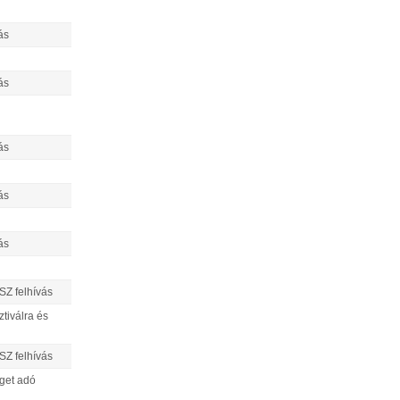
ás
ás
ás
ás
ás
Z felhívás
tiválra és
Z felhívás
éget adó