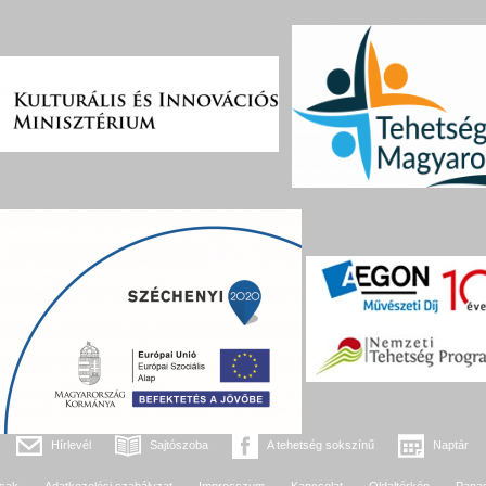
Hírlevél
Sajtószoba
A tehetség sokszínű
Naptár
sak
Adatkezelési szabályzat
Impresszum
Kapcsolat
Oldaltérkép
Pana