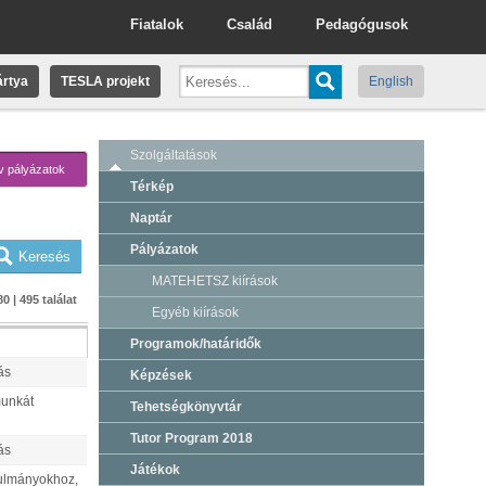
Fiatalok
Család
Pedagógusok
rtya
TESLA projekt
English
Szolgáltatások
v pályázatok
Térkép
Naptár
Pályázatok
MATEHETSZ kiírások
0 | 495 találat
Egyéb kiírások
Programok/határidők
ás
Képzések
munkát
Tehetségkönyvtár
Tutor Program 2018
ás
Játékok
nulmányokhoz,