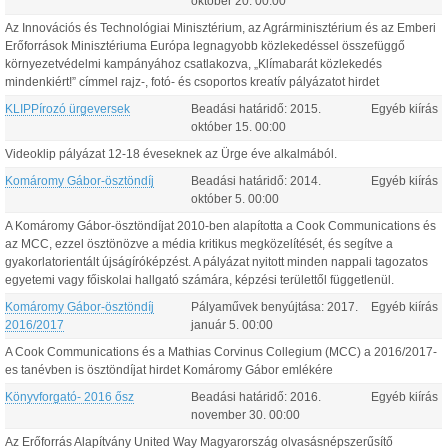
október
20
.
00:00
Az Innovációs és Technológiai Minisztérium, az Agrárminisztérium és az Emberi
Erőforrások Minisztériuma Európa legnagyobb közlekedéssel összefüggő
környezetvédelmi kampányához csatlakozva, „Klímabarát közlekedés
mindenkiért!” címmel rajz-, fotó- és csoportos kreatív pályázatot hirdet
KLIPPírozó ürgeversek
Beadási határidő:
2015.
Egyéb kiírás
október
15
.
00:00
Videoklip pályázat 12-18 éveseknek az Ürge éve alkalmából.
Komáromy Gábor-ösztöndíj
Beadási határidő:
2014.
Egyéb kiírás
október
5
.
00:00
A Komáromy Gábor-ösztöndíjat 2010-ben alapította a Cook Communications és
az MCC, ezzel ösztönözve a média kritikus megközelítését, és segítve a
gyakorlatorientált újságíróképzést. A pályázat nyitott minden nappali tagozatos
egyetemi vagy főiskolai hallgató számára, képzési területtől függetlenül.
Komáromy Gábor-ösztöndíj
Pályaművek benyújtása:
2017.
Egyéb kiírás
2016/2017
január
5
.
00:00
A Cook Communications és a Mathias Corvinus Collegium (MCC) a 2016/2017-
es tanévben is ösztöndíjat hirdet Komáromy Gábor emlékére
Könyvforgató- 2016 ősz
Beadási határidő:
2016.
Egyéb kiírás
november
30
.
00:00
Az Erőforrás Alapítvány United Way Magyarország olvasásnépszerűsítő