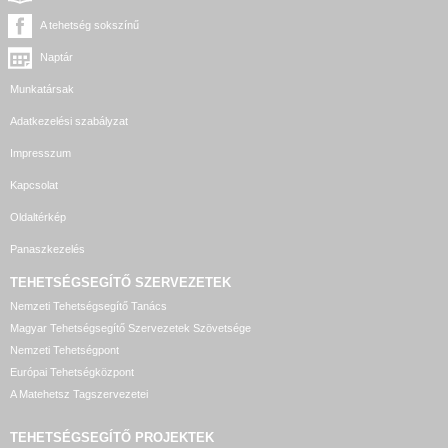
A tehetség sokszínű
Naptár
Munkatársak
Adatkezelési szabályzat
Impresszum
Kapcsolat
Oldaltérkép
Panaszkezelés
TEHETSÉGSEGÍTŐ SZERVEZETEK
Nemzeti Tehetségsegítő Tanács
Magyar Tehetségsegítő Szervezetek Szövetsége
Nemzeti Tehetségpont
Európai Tehetségközpont
A Matehetsz Tagszervezetei
TEHETSÉGSEGÍTŐ
PROJEKTEK