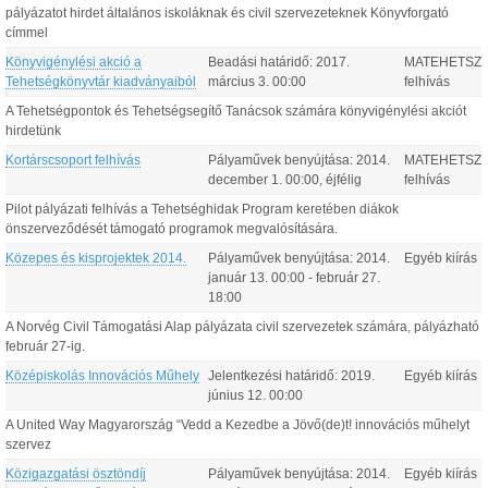
pályázatot hirdet általános iskoláknak és civil szervezeteknek Könyvforgató
címmel
Könyvigénylési akció a
Beadási határidő:
2017.
MATEHETSZ
Tehetségkönyvtár kiadványaiból
március
3
.
00:00
felhívás
A Tehetségpontok és Tehetségsegítő Tanácsok számára könyvigénylési akciót
hirdetünk
Kortárscsoport felhívás
Pályaművek benyújtása:
2014.
MATEHETSZ
december
1
.
00:00
, éjfélig
felhívás
Pilot pályázati felhívás a Tehetséghidak Program keretében diákok
önszerveződését támogató programok megvalósítására.
Közepes és kisprojektek 2014.
Pályaművek benyújtása:
2014.
Egyéb kiírás
január
13
.
00:00
-
február
27
.
18:00
A Norvég Civil Támogatási Alap pályázata civil szervezetek számára, pályázható
február 27-ig.
Középiskolás Innovációs Műhely
Jelentkezési határidő:
2019.
Egyéb kiírás
június
12
.
00:00
A United Way Magyarország “Vedd a Kezedbe a Jövő(de)t! innovációs műhelyt
szervez
Közigazgatási ösztöndíj
Pályaművek benyújtása:
2014.
Egyéb kiírás