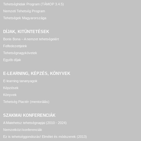
Tehetséghidak Program (TÁMOP 3.4.5)
Nemzeti Tehetség Program
Tehetségek Magyarországa
DÍJAK, KITÜNTETÉSEK
Bonis Bona – A nemzet tehetségeiért
Felfedezettjeink
Tehetségnagykövetek
Egyéb díjak
E-LEARNING, KÉPZÉS, KÖNYVEK
E-learning tananyagok
Képzések
Könyvek
Tehetség Piactér (mentorálás)
SZAKMAI KONFERENCIÁK
A Matehetsz tehetségnapjai (2010 - 2024)
Nemzetközi konferenciák
Ez is tehetséggondozás! Elmélet és módszerek (2013)