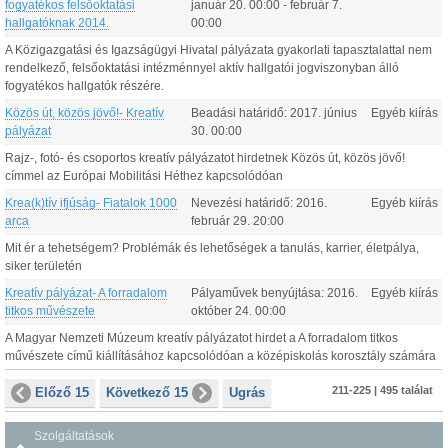
fogyatékos felsőoktatási
január
20
.
00:00
-
február
7
.
hallgatóknak 2014.
00:00
A Közigazgatási és Igazságügyi Hivatal pályázata gyakorlati tapasztalattal nem
rendelkező, felsőoktatási intézménnyel aktív hallgatói jogviszonyban álló
fogyatékos hallgatók részére.
Közös út, közös jövő!- Kreatív
Beadási határidő:
2017.
június
Egyéb kiírás
pályázat
30
.
00:00
Rajz-, fotó- és csoportos kreatív pályázatot hirdetnek Közös út, közös jövő!
címmel az Európai Mobilitási Héthez kapcsolódóan
Krea(k)tív ifjúság- Fiatalok 1000
Nevezési határidő:
2016.
Egyéb kiírás
arca
február
29
.
20:00
Mit ér a tehetségem? Problémák és lehetőségek a tanulás, karrier, életpálya,
siker területén
Kreatív pályázat- A forradalom
Pályaművek benyújtása:
2016.
Egyéb kiírás
titkos művészete
október
24
.
00:00
A Magyar Nemzeti Múzeum kreatív pályázatot hirdet a A forradalom titkos
művészete című kiállításához kapcsolódóan a középiskolás korosztály számára
211-225 | 495 találat
Előző 15
Következő 15
Ugrás
Szolgáltatások