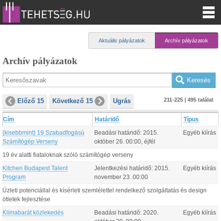
Aktuális pályázatok
Archív pályázatok
Archív pályázatok
211-225 | 495 találat
Előző 15
Következő 15
Ugrás
Cím
Határidő
Típus
(kisebbmint) 19 Szabadfogású
Beadási határidő:
2015.
Egyéb kiírás
Számítógép Verseny
október
26
.
00:00
, éjfél
19 év alatti fiataloknak szóló számítógép verseny
Kitchen Budapest Talent
Jelentkezési határidő:
2015.
Egyéb kiírás
Program
november
23
.
00:00
Üzleti potenciállal és kísérleti szemlélettel rendelkező szolgáltatás és design
ötletek fejlesztése
Klímabarát közlekedés
Beadási határidő:
2020.
Egyéb kiírás