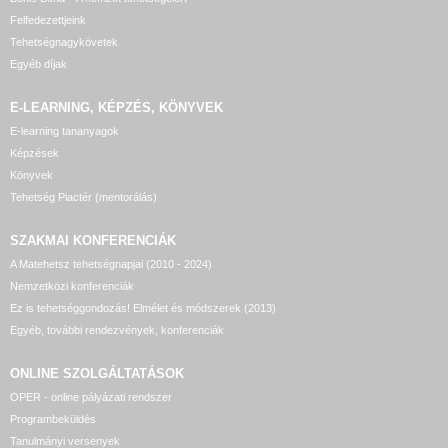
Felfedezettjeink
Tehetségnagykövetek
Egyéb díjak
E-LEARNING, KÉPZÉS, KÖNYVEK
E-learning tananyagok
Képzések
Könyvek
Tehetség Piactér (mentorálás)
SZAKMAI KONFERENCIÁK
A Matehetsz tehetségnapjai (2010 - 2024)
Nemzetközi konferenciák
Ez is tehetséggondozás! Elmélet és módszerek (2013)
Egyéb, további rendezvények, konferenciák
ONLINE SZOLGÁLTATÁSOK
OPER - online pályázati rendszer
Programbeküldés
Tanulmányi versenyek