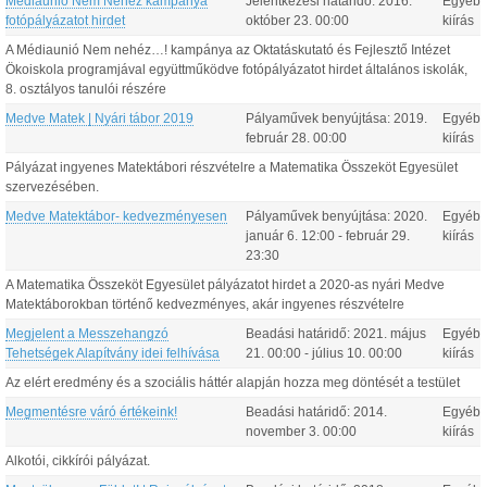
Médiaunió Nem Nehéz kampánya
Jelentkezési határidő:
2016.
Egyéb
fotópályázatot hirdet
október
23
.
00:00
kiírás
A Médiaunió Nem nehéz…! kampánya az Oktatáskutató és Fejlesztő Intézet
Ökoiskola programjával együttműködve fotópályázatot hirdet általános iskolák,
8. osztályos tanulói részére
Medve Matek | Nyári tábor 2019
Pályaművek benyújtása:
2019.
Egyéb
február
28
.
00:00
kiírás
Pályázat ingyenes Matektábori részvételre a Matematika Összeköt Egyesület
szervezésében.
Medve Matektábor- kedvezményesen
Pályaművek benyújtása:
2020.
Egyéb
január
6
.
12:00
-
február
29
.
kiírás
23:30
A Matematika Összeköt Egyesület pályázatot hirdet a 2020-as nyári Medve
Matektáborokban történő kedvezményes, akár ingyenes részvételre
Megjelent a Messzehangzó
Beadási határidő:
2021.
május
Egyéb
Tehetségek Alapítvány idei felhívása
21
.
00:00
-
július
10
.
00:00
kiírás
Az elért eredmény és a szociális háttér alapján hozza meg döntését a testület
Megmentésre váró értékeink!
Beadási határidő:
2014.
Egyéb
november
3
.
00:00
kiírás
Alkotói, cikkírói pályázat.