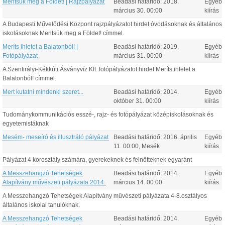
Mentsük meg a Földet! | Rajzpályázat
Beadási határidő:
2018.
Egyéb
március
30
.
00:00
kiírás
A Budapesti Művelődési Központ rajzpályázatot hirdet óvodásoknak és általános
iskolásoknak Mentsük meg a Földet! címmel.
Meríts ihletet a Balatonból! |
Beadási határidő:
2019.
Egyéb
Fotópályázat
március
31
.
00:00
kiírás
A Szentirályi-Kékkúti Ásványvíz Kft. fotópályázatot hirdet Meríts ihletet a
Balatonból! címmel.
Mert kutatni mindenki szeret...
Beadási határidő:
2014.
Egyéb
október
31
.
00:00
kiírás
Tudománykommunikációs esszé-, rajz- és fotópályázat középiskolásoknak és
egyetemistáknak
Mesém- meseíró és illusztráló pályázat
Beadási határidő:
2016.
április
Egyéb
11
.
00:00
, Mesék
kiírás
Pályázat 4 korosztály számára, gyerekeknek és felnőtteknek egyaránt
A Messzehangzó Tehetségek
Beadási határidő:
2014.
Egyéb
Alapítvány művészeti pályázata 2014.
március
14
.
00:00
kiírás
A Messzehangzó Tehetségek Alapítvány művészeti pályázata 4-8.osztályos
általános iskolai tanulóknak.
A Messzehangzó Tehetségek
Beadási határidő:
2014.
Egyéb