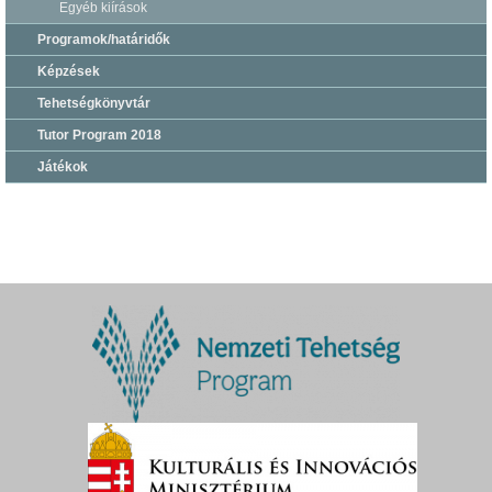
Egyéb kiírások
Programok/határidők
Képzések
Tehetségkönyvtár
Tutor Program 2018
Játékok