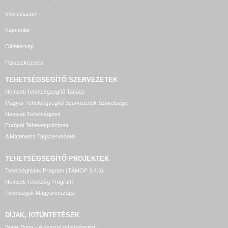
Impresszum
Kapcsolat
Oldaltérkép
Panaszkezelés
TEHETSÉGSEGÍTŐ SZERVEZETEK
Nemzeti Tehetségsegítő Tanács
Magyar Tehetségsegítő Szervezetek Szövetsége
Nemzeti Tehetségpont
Európai Tehetségközpont
A Matehetsz Tagszervezetei
TEHETSÉGSEGÍTŐ
PROJEKTEK
Tehetséghidak Program (TÁMOP 3.4.5)
Nemzeti Tehetség Program
Tehetségek Magyarországa
DÍJAK, KITÜNTETÉSEK
Bonis Bona – A nemzet tehetségeiért