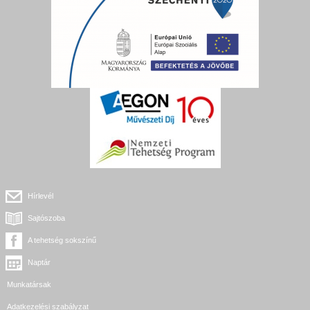
Hírlevél
Sajtószoba
A tehetség sokszínű
Naptár
Munkatársak
Adatkezelési szabályzat