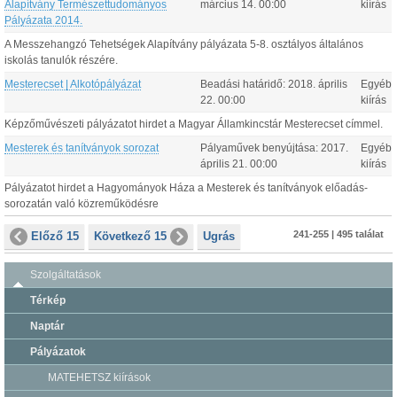
Alapítvány Természettudományos
március
14
.
00:00
kiírás
Pályázata 2014.
A Messzehangzó Tehetségek Alapítvány pályázata 5-8. osztályos általános
iskolás tanulók részére.
Mesterecset | Alkotópályázat
Beadási határidő:
2018.
április
Egyéb
22
.
00:00
kiírás
Képzőművészeti pályázatot hirdet a Magyar Államkincstár Mesterecset címmel.
Mesterek és tanítványok sorozat
Pályaművek benyújtása:
2017.
Egyéb
április
21
.
00:00
kiírás
Pályázatot hirdet a Hagyományok Háza a Mesterek és tanítványok előadás-
sorozatán való közreműködésre
241-255 | 495 találat
Előző 15
Következő 15
Ugrás
Szolgáltatások
Térkép
Naptár
Pályázatok
MATEHETSZ kiírások