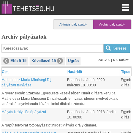
Aktuális pályázatok
Archív pályázatok
Archív pályázatok
241-255 | 495 találat
Előző 15
Következő 15
Ugrás
Cím
Határidő
Típus
Matheidesz Mária Minőségi Díj
Beadási határidő:
2020.
Egyéb
pályázati felhívása
március
18
.
00:00
kiírás
A Nyelviskolák Szakmai Egyesülete kezelésében ismét kiírásra került a
Matheidesz Mária Minőségi Díj pályázati felhívása, idegen nyelvet oktató
tanárok és nyelvtanuló középiskolai diákok számára.
Mátyás király | Fotópályázat
Beadási határidő:
2018.
április
Egyéb
10
.
00:00
kiírás
A Napút folyóirat fotópályázatot hirdet Mátyás király címmel.