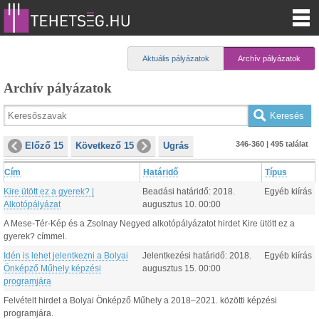
Aktuális pályázatok
Archív pályázatok
Archív pályázatok
346-360 | 495 találat
Előző 15
Következő 15
Ugrás
Cím
Határidő
Típus
Kire ütött ez a gyerek? |
Beadási határidő:
2018.
Egyéb kiírás
Alkotópályázat
augusztus
10
.
00:00
A Mese-Tér-Kép és a Zsolnay Negyed alkotópályázatot hirdet Kire ütött ez a
gyerek? címmel.
Idén is lehet jelentkezni a Bolyai
Jelentkezési határidő:
2018.
Egyéb kiírás
Önképző Műhely képzési
augusztus
15
.
00:00
programjára
Felvételt hirdet a Bolyai Önképző Műhely a 2018–2021. közötti képzési
programjára.