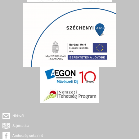
Hírlevél
Sajtószoba
A tehetség sokszínű