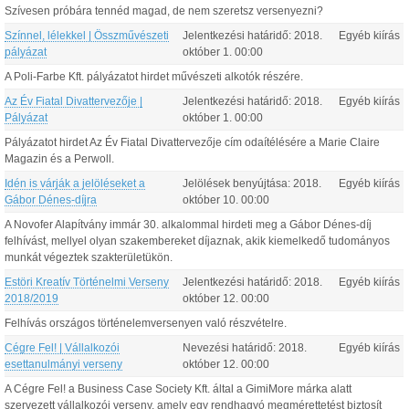
Szívesen próbára tennéd magad, de nem szeretsz versenyezni?
Színnel, lélekkel | Összművészeti
Jelentkezési határidő:
2018.
Egyéb kiírás
pályázat
október
1
.
00:00
A Poli-Farbe Kft. pályázatot hirdet művészeti alkotók részére.
Az Év Fiatal Divattervezője |
Jelentkezési határidő:
2018.
Egyéb kiírás
Pályázat
október
1
.
00:00
Pályázatot hirdet Az Év Fiatal Divattervezője cím odaítélésére a Marie Claire
Magazin és a Perwoll.
Idén is várják a jelöléseket a
Jelölések benyújtása:
2018.
Egyéb kiírás
Gábor Dénes-díjra
október
10
.
00:00
A Novofer Alapítvány immár 30. alkalommal hirdeti meg a Gábor Dénes-díj
felhívást, mellyel olyan szakembereket díjaznak, akik kiemelkedő tudományos
munkát végeztek szakterületükön.
Estöri Kreatív Történelmi Verseny
Jelentkezési határidő:
2018.
Egyéb kiírás
2018/2019
október
12
.
00:00
Felhívás országos történelemversenyen való részvételre.
Cégre Fel! | Vállalkozói
Nevezési határidő:
2018.
Egyéb kiírás
esettanulmányi verseny
október
12
.
00:00
A Cégre Fel! a Business Case Society Kft. által a GimiMore márka alatt
szervezett vállalkozói verseny, amely egy rendhagyó megmérettetést biztosít