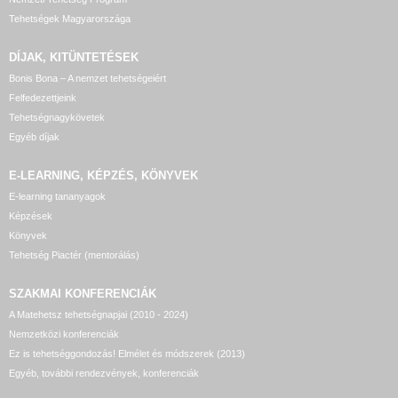
Tehetségek Magyarországa
DÍJAK, KITÜNTETÉSEK
Bonis Bona – A nemzet tehetségeiért
Felfedezettjeink
Tehetségnagykövetek
Egyéb díjak
E-LEARNING, KÉPZÉS, KÖNYVEK
E-learning tananyagok
Képzések
Könyvek
Tehetség Piactér (mentorálás)
SZAKMAI KONFERENCIÁK
A Matehetsz tehetségnapjai (2010 - 2024)
Nemzetközi konferenciák
Ez is tehetséggondozás! Elmélet és módszerek (2013)
Egyéb, további rendezvények, konferenciák