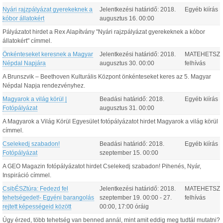
Nyári rajzpályázat gyerekeknek a
Jelentkezési határidő:
2018.
Egyéb kiírás
kóbor állatokért
augusztus
16
.
00:00
Pályázatot hirdet a Rex Alapítvány "Nyári rajzpályázat gyerekeknek a kóbor
állatokért" címmel.
Önkénteseket keresnek a Magyar
Jelentkezési határidő:
2018.
MATEHETSZ
Népdal Napjára
augusztus
30
.
00:00
felhívás
A Brunszvik – Beethoven Kulturális Központ önkénteseket keres az 5. Magyar
Népdal Napja rendezvényhez.
Magyarok a világ körül |
Beadási határidő:
2018.
Egyéb kiírás
Fotópályázat
augusztus
31
.
00:00
A Magyarok a Világ Körül Egyesület fotópályázatot hirdet Magyarok a világ körül
címmel.
Cselekedj szabadon!
Beadási határidő:
2018.
Egyéb kiírás
Fotópályázat
szeptember
15
.
00:00
A GEO Magazin fotópályázatot hirdet Cselekedj szabadon! Pihenés, Nyár,
Inspiráció címmel.
CsibÉSZtúra: Fedezd fel
Jelentkezési határidő:
2018.
MATEHETSZ
tehetségedet!- Egyéni barangolás
szeptember
19
.
00:00
-
27
.
felhívás
rejtett képességeid között
00:00
, 17:00 óráig
Úgy érzed, több tehetség van benned annál, mint amit eddig meg tudtál mutatni?