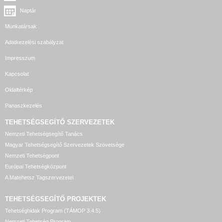
Naptár
Munkatársak
Adatkezelési szabályzat
Impresszum
Kapcsolat
Oldaltérkép
Panaszkezelés
TEHETSÉGSEGÍTŐ SZERVEZETEK
Nemzeti Tehetségsegítő Tanács
Magyar Tehetségsegítő Szervezetek Szövetsége
Nemzeti Tehetségpont
Európai Tehetségközpont
A Matehetsz Tagszervezetei
TEHETSÉGSEGÍTŐ
PROJEKTEK
Tehetséghidak Program (TÁMOP 3.4.5)
Nemzeti Tehetség Program