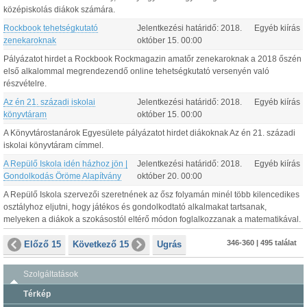
középiskolás diákok számára.
Rockbook tehetségkutató
Jelentkezési határidő:
2018.
Egyéb kiírás
zenekaroknak
október
15
.
00:00
Pályázatot hirdet a Rockbook Rockmagazin amatőr zenekaroknak a 2018 őszén
első alkalommal megrendezendő online tehetségkutató versenyén való
részvételre.
Az én 21. századi iskolai
Jelentkezési határidő:
2018.
Egyéb kiírás
könyvtáram
október
15
.
00:00
A Könyvtárostanárok Egyesülete pályázatot hirdet diákoknak Az én 21. századi
iskolai könyvtáram címmel.
A Repülő Iskola idén házhoz jön |
Jelentkezési határidő:
2018.
Egyéb kiírás
Gondolkodás Öröme Alapítvány
október
20
.
00:00
A Repülő Iskola szervezői szeretnének az ősz folyamán minél több kilencedikes
osztályhoz eljutni, hogy játékos és gondolkodtató alkalmakat tartsanak,
melyeken a diákok a szokásostól eltérő módon foglalkozzanak a matematikával.
346-360 | 495 találat
Előző 15
Következő 15
Ugrás
Szolgáltatások
Térkép