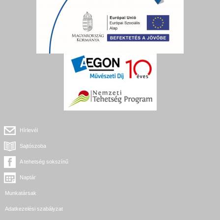
Hírlevél
Sajtószoba
A tehetség sokszínű
Naptár
Munkatársak
Adatkezelési szabályzat