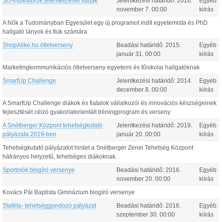
Sci-indikátorok jelentkezését várják
Jelentkezési határidő:
2016.
Egyéb
november
7
.
00:00
kiírás
A Nők a Tudományban Egyesület egy új programot indít egyetemista és PhD
hallgató lányok és fiúk számára
ShopAlike.hu ötletverseny
Beadási határidő:
2015.
Egyéb
január
31
.
00:00
kiírás
Marketingkommunikációs ötletverseny egyetemi és főiskolai hallgatóknak
SmartUp Challenge
Jelentkezési határidő:
2014.
Egyéb
december
8
.
00:00
kiírás
A SmartUp Challenge diákok és fiatalok vállalkozói és innovációs készségeinek
fejlesztését célzó gyakorlatorientált tréningprogram és verseny
A Snétberger Központ tehetségkutató
Jelentkezési határidő:
2019.
Egyéb
pályázata 2019-ben
január
20
.
00:00
kiírás
Tehetségkutató pályázatot hirdet a Snétberger Zenei Tehetség Központ
hátrányos helyzetű, tehetséges diákoknak.
Sportolók blogíró versenye
Beadási határidő:
2016.
Egyéb
november
20
.
00:00
kiírás
Kovács Pál Baptista Gimnázium blogíró versenye
Staféta- tehetséggondozó pályázat
Beadási határidő:
2016.
Egyéb
szeptember
30
.
00:00
kiírás