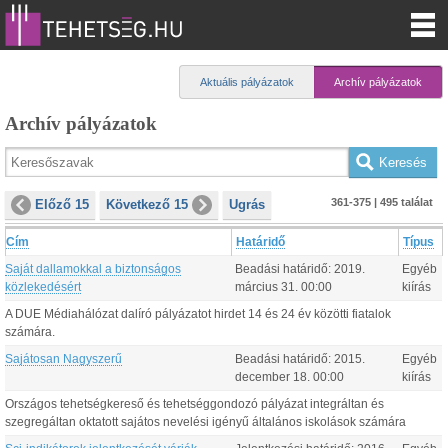
Aktuális pályázatok
Archív pályázatok
Archív pályázatok
361-375 | 495 találat
Előző 15
Következő 15
Ugrás
Cím
Határidő
Típus
Saját dallamokkal a biztonságos
Beadási határidő:
2019.
Egyéb
közlekedésért
március
31
.
00:00
kiírás
A DUE Médiahálózat dalíró pályázatot hirdet 14 és 24 év közötti fiatalok
számára.
Sajátosan Nagyszerű
Beadási határidő:
2015.
Egyéb
december
18
.
00:00
kiírás
Országos tehetségkereső és tehetséggondozó pályázat integráltan és
szegregáltan oktatott sajátos nevelési igényű általános iskolások számára