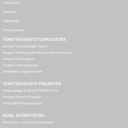
Impresszum
Kapcsolat
Oldaltérkép
Panaszkezelés
TEHETSÉGSEGÍTŐ SZERVEZETEK
Nemzeti Tehetségsegítő Tanács
Magyar Tehetségsegítő Szervezetek Szövetsége
Nemzeti Tehetségpont
Európai Tehetségközpont
A Matehetsz Tagszervezetei
TEHETSÉGSEGÍTŐ
PROJEKTEK
Tehetséghidak Program (TÁMOP 3.4.5)
Nemzeti Tehetség Program
Tehetségek Magyarországa
DÍJAK, KITÜNTETÉSEK
Bonis Bona – A nemzet tehetségeiért