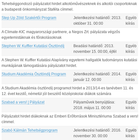
Tehetséggondozó pályázatot hirdet alkotóművészeknek és alkotói csoportoknak
a budapesti önkormányzat Staféta címmel.
Step Up Zöld Szakértői Program
Jelentkezési határidő:
2013.
Egyéb
október
31
.
00:00
kiírás
A Climate-KIC magyarországi partnere, a Negos Zrt. pályázata végzős
egyetemistáknak és főiskolásoknak
Stephen W. Kuffler Kutatási Ösztöndíj
Beadási határidő:
2013.
Egyéb
november
15
.
00:00
, éjfél
kiírás
A Stephen W. Kuffler Kutatási Alapívány egyetemi hallgatók tudományos kutatási
munkájának támogatására pályázatot hirdet.
Studium Akadémia Ösztöndíj Program
Jelentkezési határidő:
2014.
Egyéb
január
12
.
00:00
kiírás
A Studium Akadémia ösztöndíj programot hirdet a 2013/14-es tanévben 11. és
12. évet kezdő, németül jól beszélő középiskolai diákok számára
Szabad a vers! | Pályázat
Pályaművek benyújtása:
Egyéb
2018.
május
11
.
00:00
kiírás
Pályázatot hirdet diákoknak az Emberi Erőforrások Minisztériuma Szabad a vers!
címmel.
Szabó Kálmán Tehetségprogram
Jelentkezési határidő:
2016.
Egyéb
november
30
.
00:00
kiírás