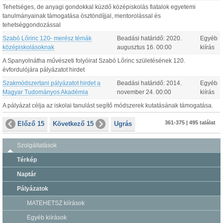
Tehetséges, de anyagi gondokkal küzdő középiskolás fiatalok egyetemi
tanulmányainak támogatása ösztöndíjjal, mentorolással és
tehetséggondozással
Szabó Lőrinc 120- merész témák
Beadási határidő:
2020.
Egyéb
középiskolásoknak
augusztus
16
.
00:00
kiírás
A Spanyolnátha művészeti folyóirat Szabó Lőrinc születésének 120.
évfordulójára pályázatot hirdet
Szakmódszertani pályázatot hirdet a
Beadási határidő:
2014.
Egyéb
Magyar Tudományos Akadémia
november
24
.
00:00
kiírás
A pályázat célja az iskolai tanulást segítő módszerek kutatásának támogatása.
361-375 | 495 találat
Előző 15
Következő 15
Ugrás
Szolgáltatások
Térkép
Naptár
Pályázatok
MATEHETSZ kiírások
Egyéb kiírások