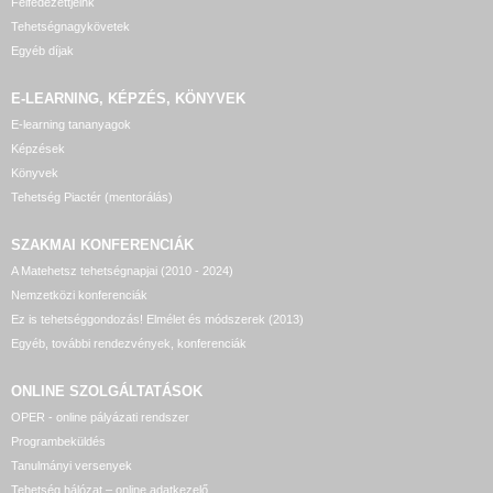
Felfedezettjeink
Tehetségnagykövetek
Egyéb díjak
E-LEARNING, KÉPZÉS, KÖNYVEK
E-learning tananyagok
Képzések
Könyvek
Tehetség Piactér (mentorálás)
SZAKMAI KONFERENCIÁK
A Matehetsz tehetségnapjai (2010 - 2024)
Nemzetközi konferenciák
Ez is tehetséggondozás! Elmélet és módszerek (2013)
Egyéb, további rendezvények, konferenciák
ONLINE SZOLGÁLTATÁSOK
OPER - online pályázati rendszer
Programbeküldés
Tanulmányi versenyek
Tehetség hálózat – online adatkezelő