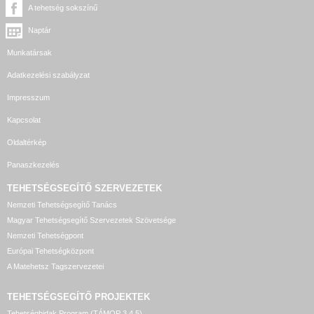
A tehetség sokszínű
Naptár
Munkatársak
Adatkezelési szabályzat
Impresszum
Kapcsolat
Oldaltérkép
Panaszkezelés
TEHETSÉGSEGÍTŐ SZERVEZETEK
Nemzeti Tehetségsegítő Tanács
Magyar Tehetségsegítő Szervezetek Szövetsége
Nemzeti Tehetségpont
Európai Tehetségközpont
A Matehetsz Tagszervezetei
TEHETSÉGSEGÍTŐ
PROJEKTEK
Tehetséghidak Program (TÁMOP 3.4.5)