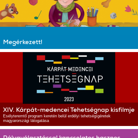
Megérkezett!
XIV. Kárpát-medencei Tehetségnap kisfilmje
Esélyteremtő program keretén belül erdélyi tehetségígéretek
magyarországi látogatása
Pályaválasztással kapcsolatos hasznos