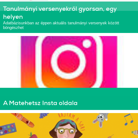
Tanulmányi versenyekről gyorsan, egy
helyen
Adatbázisunkban az éppen aktuális tanulmányi versenyek között
böngészhet
A Matehetsz Insta oldala