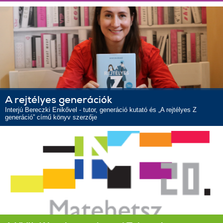
A rejtélyes generációk
Interjú Bereczki Enikővel - tutor, generáció kutató és „A rejtélyes Z
generáció” című könyv szerzője