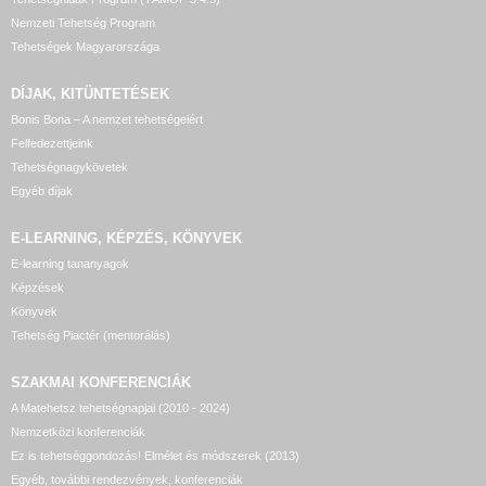
Nemzeti Tehetség Program
Tehetségek Magyarországa
DÍJAK, KITÜNTETÉSEK
Bonis Bona – A nemzet tehetségeiért
Felfedezettjeink
Tehetségnagykövetek
Egyéb díjak
E-LEARNING, KÉPZÉS, KÖNYVEK
E-learning tananyagok
Képzések
Könyvek
Tehetség Piactér (mentorálás)
SZAKMAI KONFERENCIÁK
A Matehetsz tehetségnapjai (2010 - 2024)
Nemzetközi konferenciák
Ez is tehetséggondozás! Elmélet és módszerek (2013)
Egyéb, további rendezvények, konferenciák