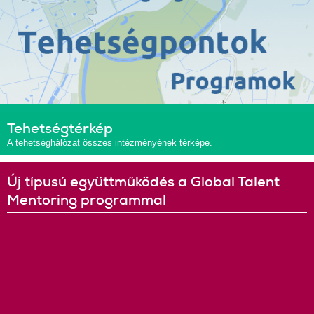
Tehetségtérkép
A tehetséghálózat összes intézményének térképe.
Új típusú együttműködés a Global Talent
Mentoring programmal