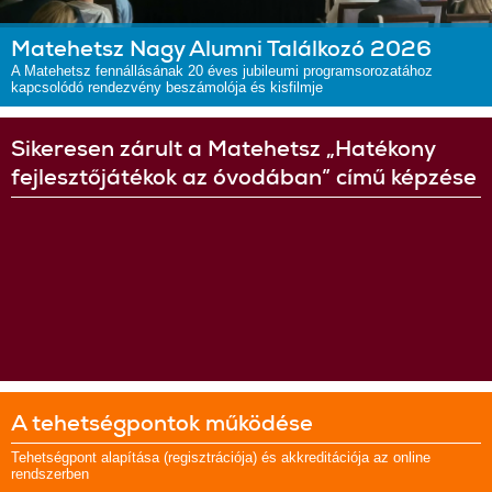
Matehetsz Nagy Alumni Találkozó 2026
A Matehetsz fennállásának 20 éves jubileumi programsorozatához
kapcsolódó rendezvény beszámolója és kisfilmje
Sikeresen zárult a Matehetsz „Hatékony
fejlesztőjátékok az óvodában” című képzése
A tehetségpontok működése
Tehetségpont alapítása (regisztrációja) és akkreditációja az online
rendszerben