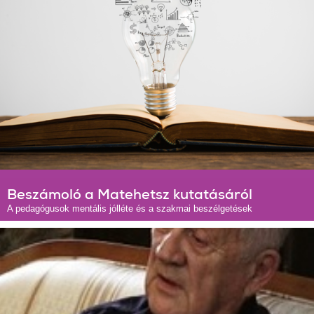
Beszámoló a Matehetsz kutatásáról
A pedagógusok mentális jólléte és a szakmai beszélgetések