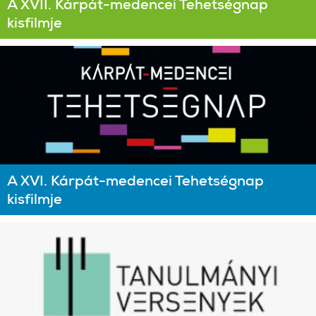
A XVII. Kárpát-medencei Tehetségnap
kisfilmje
A XVI. Kárpát-medencei Tehetségnap
kisfilmje