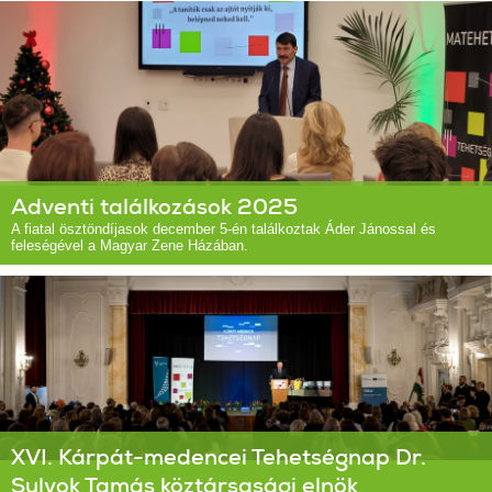
Adventi találkozások 2025
A fiatal ösztöndíjasok december 5-én találkoztak Áder Jánossal és
feleségével a Magyar Zene Házában.
XVI. Kárpát-medencei Tehetségnap Dr.
Sulyok Tamás köztársasági elnök