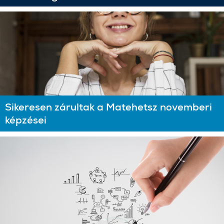
Sikeresen zárultak a Matehetsz novemberi
képzései