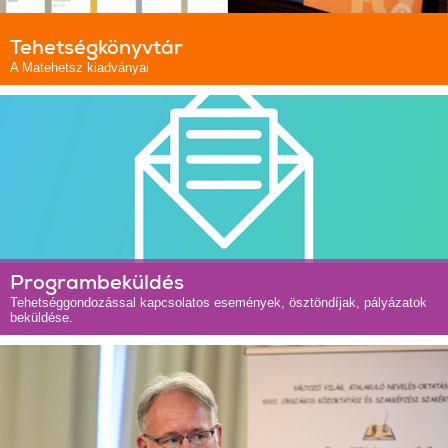
Tehetségkönyvtár
A Matehetsz kiadványai
Programbeküldés
Tehetséggondozással kapcsolatos események, ösztöndíjak, pályázatok
beküldése.