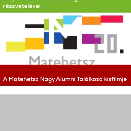
részvételével
A Matehetsz Nagy Alumni Találkozó kisfilmje