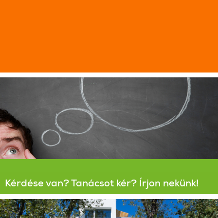
Kérdése van? Tanácsot kér? Írjon nekünk!