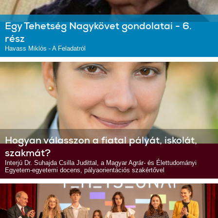
Egy Tehetség Nagykövet gondolatai - 6.
rész
Havass Miklós - A Feladatról
Hogyan válasszon a fiatal pályát, iskolát,
szakmát?
Interjú Dr. Suhajda Csilla Judittal, a Magyar Agrár- és Élettudományi
Egyetem-egyetemi docens, pályaorientációs szakértővel