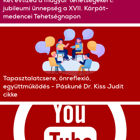
Két évtized a magyar tehetségekért:
jubileumi ünnepség a XVII. Kárpát-
medencei Tehetségnapon
Tapasztalatcsere, önreflexió,
együttműködés - Páskuné Dr. Kiss Judit
cikke