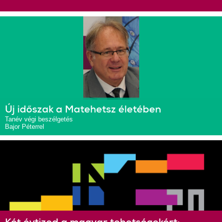
Új időszak a Matehetsz életében
Tanév végi beszélgetés
Bajor Péterrel