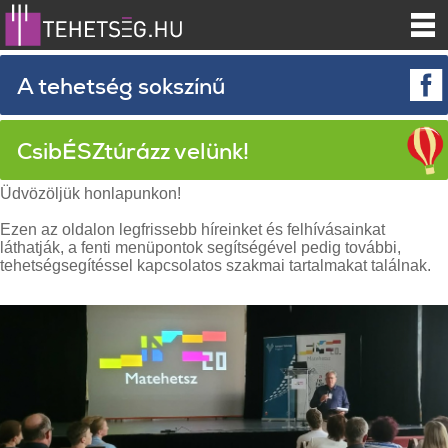
A tehetség sokszínű
CsibÉSZtúrázz velünk!
Üdvözöljük honlapunkon!
Ezen az oldalon legfrissebb híreinket és felhívásainkat
láthatják, a fenti menüpontok segítségével pedig további,
tehetségsegítéssel kapcsolatos szakmai tartalmakat találnak.