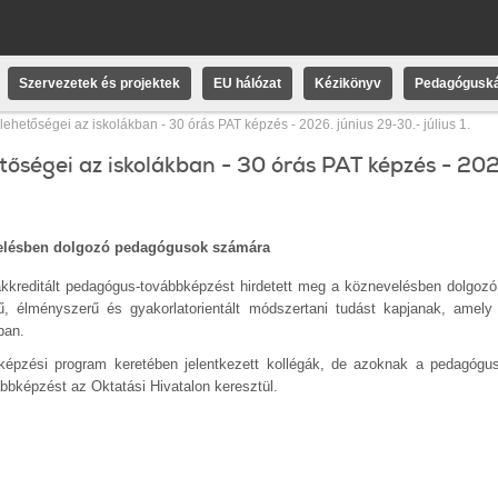
Szervezetek és projektek
EU hálózat
Kézikönyv
Pedagóguská
 lehetőségei az iskolákban - 30 órás PAT képzés - 2026. június 29-30.- július 1.
hetőségei az iskolákban - 30 órás PAT képzés - 202
evelésben dolgozó pedagógusok számára
 akkreditált pedagógus-továbbképzést hirdetett meg a köznevelésben dolgo
 élményszerű és gyakorlatorientált módszertani tudást kapjanak, amely 
ban.
 képzési program keretében jelentkezett kollégák, de azoknak a pedagógu
bbképzést az Oktatási Hivatalon keresztül.