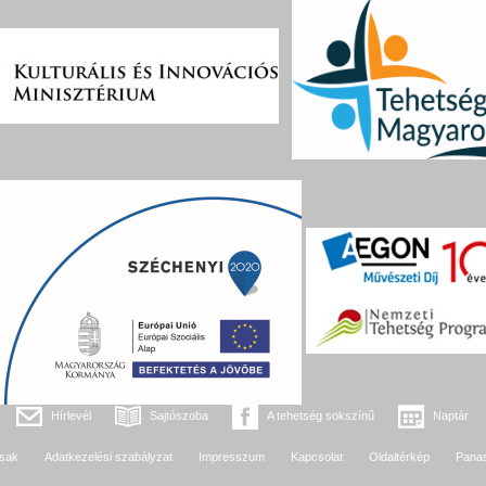
Hírlevél
Sajtószoba
A tehetség sokszínű
Naptár
sak
Adatkezelési szabályzat
Impresszum
Kapcsolat
Oldaltérkép
Pana