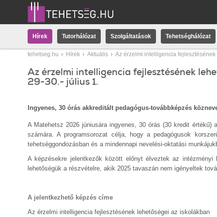
Hírek
Tutorhálózat
Szolgáltatások
Tehetséghálózat
tehetseg.hu
Hírek
Aktuális
Az érzelmi intelligencia fejlesztésének
Az érzelmi intelligencia fejlesztésének le
29-30.- július 1.
Ingyenes, 30 órás akkreditált pedagógus-továbbképzés közn
A Matehetsz 2026 júniusára ingyenes, 30 órás (30 kredit értékű)
számára. A programsorozat célja, hogy a pedagógusok korszerű,
tehetséggondozásban és a mindennapi nevelési-oktatási munkájuk
A képzésekre jelentkezők között előnyt élveztek az intézményi
lehetőségük a részvételre, akik 2025 tavaszán nem igényeltek tová
A jelentkezhető képzés címe
Az érzelmi intelligencia fejlesztésének lehetőségei az iskolákban