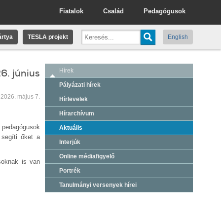
Fiatalok
Család
Pedagógusok
rtya
TESLA projekt
English
6. június
Hírek
Pályázati hírek
2026. május 7.
Hírlevelek
Hírarchívum
zó pedagógusok
Aktuális
segíti őket a
Interjúk
Online médiafigyelő
soknak is van
Portrék
Tanulmányi versenyek hírei