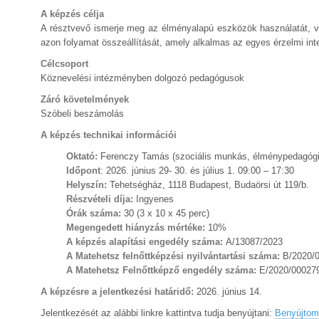
A képzés célja
A résztvevő ismerje meg az élményalapú eszközök használatát, vá
azon folyamat összeállítását, amely alkalmas az egyes érzelmi inte
Célcsoport
Köznevelési intézményben dolgozó pedagógusok
Záró követelmények
Szóbeli beszámolás
A képzés technikai információi
Oktató:
Ferenczy Tamás (szociális munkás, élménypedagógi
Időpont
: 2026. június 29- 30. és július 1. 09:00 – 17:30
Helyszín:
Tehetségház, 1118 Budapest, Budaörsi út 119/b.
Részvételi díja:
Ingyenes
Órák száma:
30 (3 x 10 x 45 perc)
Megengedett hiányzás mértéke:
10%
A képzés alapítási engedély száma:
A/13087/2023
A Matehetsz felnőttképzési nyilvántartási száma:
B/2020/
A Matehetsz Felnőttképző engedély száma:
E/2020/00027
A képzésre a jelentkezési határidő:
2026. június 14.
Jelentkezését az alábbi linkre kattintva tudja benyújtani:
Benyújtom