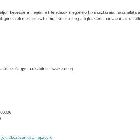
ljon képessé a megismert feladatok megfelelő kiválasztására, használatár
lligencia elemek fejlesztésére, ismerje meg a fejlesztési munkában az önrefle
a tréner és gyermekvédelmi szakember)
000006
9
 jelentkezésemet a képzésre