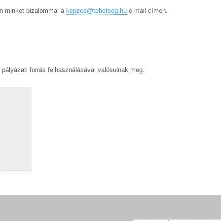
en minket bizalommal a
kepzes@tehetseg.hu
e-mail címen.
lyázati forrás felhasználásával valósulnak meg.