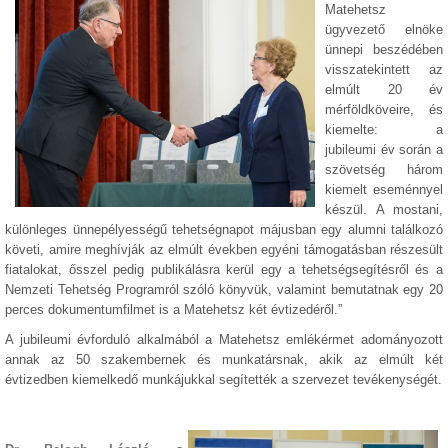
Matehetsz
ügyvezető elnöke
ünnepi beszédében
visszatekintett az
elmúlt 20 év
mérföldköveire, és
kiemelte: a
jubileumi év során a
szövetség három
kiemelt eseménnyel
készül. A mostani,
különleges ünnepélyességű tehetségnapot májusban egy alumni találkozó
követi, amire meghívják az elmúlt években egyéni támogatásban részesült
fiatalokat, ősszel pedig publikálásra kerül egy a tehetségsegítésről és a
Nemzeti Tehetség Programról szóló könyvük, valamint bemutatnak egy 20
perces dokumentumfilmet is a Matehetsz két évtizedéről.”
A jubileumi évforduló alkalmából a Matehetsz emlékérmet adományozott
annak az 50 szakembernek és munkatársnak, akik az elmúlt két
évtizedben kiemelkedő munkájukkal segítették a szervezet tevékenységét.