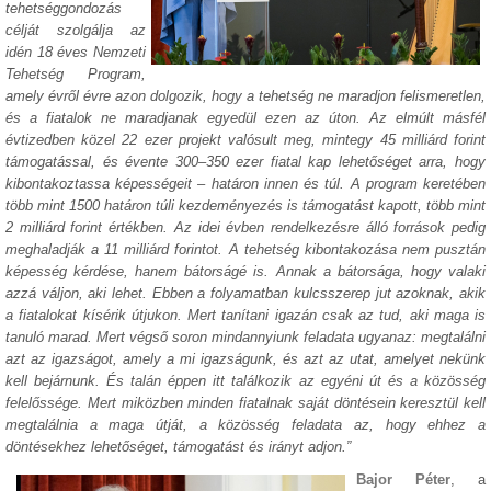
tehetséggondozás
célját szolgálja az
idén 18 éves Nemzeti
Tehetség Program,
amely évről évre azon dolgozik, hogy a tehetség ne maradjon felismeretlen,
és a fiatalok ne maradjanak egyedül ezen az úton. Az elmúlt másfél
évtizedben közel 22 ezer projekt valósult meg, mintegy 45 milliárd forint
támogatással, és évente 300–350 ezer fiatal kap lehetőséget arra, hogy
kibontakoztassa képességeit – határon innen és túl. A program keretében
több mint 1500 határon túli kezdeményezés is támogatást kapott, több mint
2 milliárd forint értékben. Az idei évben rendelkezésre álló források pedig
meghaladják a 11 milliárd forintot. A tehetség kibontakozása nem pusztán
képesség kérdése, hanem bátorságé is. Annak a bátorsága, hogy valaki
azzá váljon, aki lehet. Ebben a folyamatban kulcsszerep jut azoknak, akik
a fiatalokat kísérik útjukon. Mert tanítani igazán csak az tud, aki maga is
tanuló marad. Mert végső soron mindannyiunk feladata ugyanaz: megtalálni
azt az igazságot, amely a mi igazságunk, és azt az utat, amelyet nekünk
kell bejárnunk. És talán éppen itt találkozik az egyéni út és a közösség
felelőssége. Mert miközben minden fiatalnak saját döntésein keresztül kell
megtalálnia a maga útját, a közösség feladata az, hogy ehhez a
döntésekhez lehetőséget, támogatást és irányt adjon.”
Bajor Péter
, a