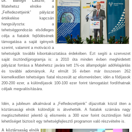
Dr. Balogh László
, a
Matehetsz elnöke a
„Felfedezettjeink” pályázat
értékelése kapcsán
hangsúlyozta: a
tehetséggondozás elsődleges
célja a fiatalok fejlődésének
támogatása a saját igényeik
szerint, valamint a motiváció a
tehetségük további kibontakoztatása érdekében. Ezt segíti a szervezet
saját ösztöndíjprogramja is: a 2010 óta minden évben meghirdetett
pályázat forrása a Matehetsz javára tett 1%-os állampolgári adófelajánlás
és további adományok. Az elmúlt 16 évben már összesen 262
kiemelkedően tehetséges fiatal részesült az elismerésben; idén a fődíjasok
200-200 ezer, a különdíjasok 100-100 ezer forint támogatást fordíthatnak
céljaik megvalósítására.
Idén, a jubileum alkalmával a „Felfedezettjeink” díjazottak közül öten a
köztársasági elnök különdíját is átvehették. A fiatalok számára nagy
megtiszteltetést jelentő új elismerés a 300 ezer forint ösztöndíjon felül
lehetőséget biztosít egy tehetségfejlesztő programon való részvételre is.
A köztársaság elnök