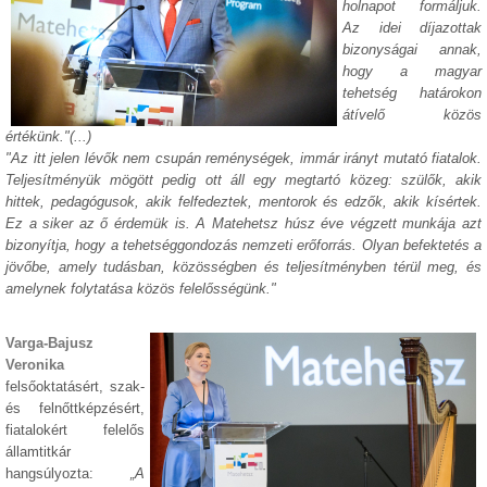
holnapot formáljuk.
Az idei díjazottak
bizonyságai annak,
hogy a magyar
tehetség határokon
átívelő közös
értékünk."(...)
"Az itt jelen lévők nem csupán reménységek, immár irányt mutató fiatalok.
Teljesítményük mögött pedig ott áll egy megtartó közeg: szülők, akik
hittek, pedagógusok, akik felfedeztek, mentorok és edzők, akik kísértek.
Ez a siker az ő érdemük is. A Matehetsz húsz éve végzett munkája azt
bizonyítja, hogy a tehetséggondozás nemzeti erőforrás. Olyan befektetés a
jövőbe, amely tudásban, közösségben és teljesítményben térül meg, és
amelynek folytatása közös felelősségünk."
Varga-Bajusz
Veronika
felsőoktatásért, szak-
és felnőttképzésért,
fiatalokért felelős
államtitkár
hangsúlyozta:
„A