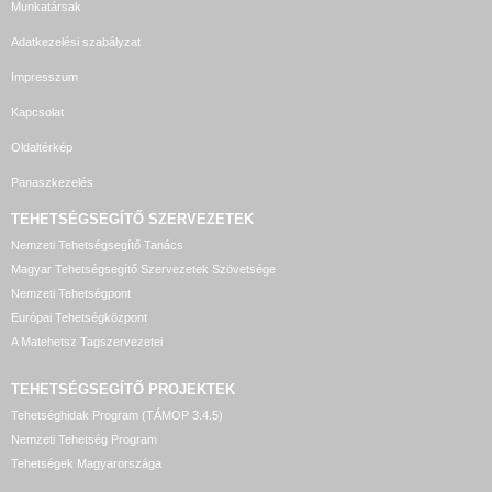
Munkatársak
Adatkezelési szabályzat
Impresszum
Kapcsolat
Oldaltérkép
Panaszkezelés
TEHETSÉGSEGÍTŐ SZERVEZETEK
Nemzeti Tehetségsegítő Tanács
Magyar Tehetségsegítő Szervezetek Szövetsége
Nemzeti Tehetségpont
Európai Tehetségközpont
A Matehetsz Tagszervezetei
TEHETSÉGSEGÍTŐ
PROJEKTEK
Tehetséghidak Program (TÁMOP 3.4.5)
Nemzeti Tehetség Program
Tehetségek Magyarországa