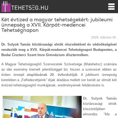
Két évtized a magyar tehetségekért: jubileumi
ünnepség a XVII. Kárpát-medencei
Tehetségnapon
2026. március 30.
Dr. Sulyok Tamás köztársasági elnök részvételével és védnökségével
rendezték meg a XVII. Kárpát-medencei Tehetségnapot Budapesten, a
Budai Ciszterci Szent Imre Gimnázium dísztermében.
A Magyar Tehetségsegítő Szervezetek Szövetsége (Matehetsz) számára
az idei esemény kiemelt jelentőséggel bír, hiszen a szervezet ebben az
évben ünnepli
alapításának 20. évfordulóját
. A jubileumi ünnepség
keretében a „Felfedezettjeink” díjak átadása mellett sor került az elmúlt két
évtized tehetségsegítő munkájának, eredményeinek felidézésére is.
Dr. Sulyok Tamás
köztársasági elnök
köszöntőjében
elmondta:
"Ma a