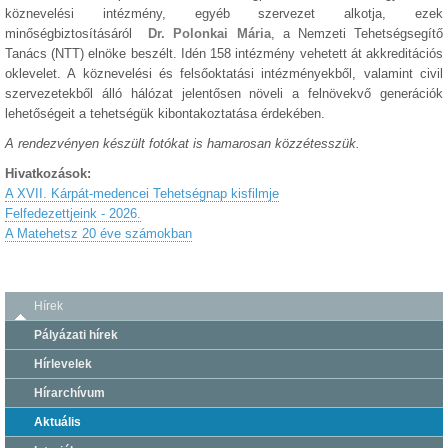
köznevelési intézmény, egyéb szervezet alkotja, ezek
minőségbiztosításáról
Dr. Polonkai Mária
, a Nemzeti Tehetségsegítő
Tanács (NTT) elnöke beszélt. Idén 158 intézmény vehetett át akkreditációs
oklevelet. A köznevelési és felsőoktatási intézményekből, valamint civil
szervezetekből álló hálózat jelentősen növeli a felnövekvő generációk
lehetőségeit a tehetségük kibontakoztatása érdekében.
A rendezvényen készült fotókat is hamarosan közzétesszük.
Hivatkozások:
A XVII. Kárpát-medencei Tehetségnap kisfilmje
Felfedezettjeink - 2026.
A Matehetsz 20 éve számokban
Hírek
Pályázati hírek
Hírlevelek
Hírarchívum
Aktuális