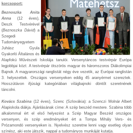
korcsoport:
Beznoszka Anita
Anna
(12 éves),
Deszk Testvérével
(
Beznoszka Dávid
) a
Szegedi
Tudományegyetem
Juhász Gyula
Gyakorló Általános és
Alapfokú Művészeti Iskolája tanulói. Versenytáncos testvérpár Európa
legjobbjai közt. A testvérpár ötszörös magyar és háromszoros Diákolimpiai
Bajnok. A magyarországi ranglistát négy éve vezetik, az Európai ranglistán
3. helyezettek. Országos versenyeken eddig 45 aranyérmet szereztek.
Hosszútávon ifjúsági kategóriában világbajnoki döntőt szeretnének
táncolni.
Kovács Szabina
(12 éves), Szenc (Szlovákia): a Szenczi Molnár Albert
Alapiskola diákja. Ajánlásának címe: A szép beszéd mestere. Szabina több
alkalommal ért el első helyezést a Szép Magyar Beszéd országos
versenyen, és szép eredményeket ért a Tompa Mihály Vers- és
Prózamondó versenyeken is. Nyelvész szeretne lenni vagy esetleg olyan
színész, aki este játszik, nappal a tudományos munkáját kutatja.