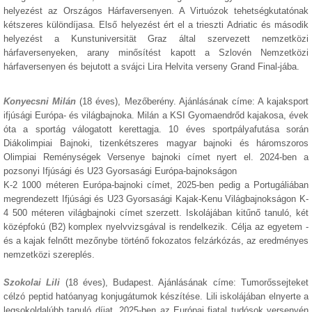
helyezést az Országos Hárfaversenyen. A Virtuózok tehetségkutatónak
kétszeres különdíjasa. Első helyezést ért el a trieszti Adriatic és második
helyezést a Kunstuniversität Graz által szervezett nemzetközi
hárfaversenyeken, arany minősítést kapott a Szlovén Nemzetközi
hárfaversenyen és bejutott a svájci Lira Helvita verseny Grand Final-jába.
Konyecsni Milán
(18 éves), Mezőberény. Ajánlásának címe: A kajaksport
ifjúsági Európa- és világbajnoka. Milán a KSI Gyomaendrőd kajakosa, évek
óta a sportág válogatott kerettagja. 10 éves sportpályafutása során
Diákolimpiai Bajnoki, tizenkétszeres magyar bajnoki és háromszoros
Olimpiai Reménységek Versenye bajnoki címet nyert el. 2024-ben a
pozsonyi Ifjúsági és U23 Gyorsasági Európa-bajnokságon
K-2 1000 méteren Európa-bajnoki címet, 2025-ben pedig a Portugáliában
megrendezett Ifjúsági és U23 Gyorsasági Kajak-Kenu Világbajnokságon K-
4 500 méteren világbajnoki címet szerzett. Iskolájában kitűnő tanuló, két
középfokú (B2) komplex nyelvvizsgával is rendelkezik. Célja az egyetem -
és a kajak felnőtt mezőnybe történő fokozatos felzárkózás, az eredményes
nemzetközi szereplés.
Szokolai Lili
(18 éves), Budapest. Ajánlásának címe: Tumorőssejteket
célzó peptid hatóanyag konjugátumok készítése. Lili iskolájában elnyerte a
legsokoldalúbb tanuló díjat. 2025-ben az Európai fiatal tudósok versenyén