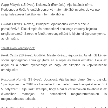
Papp Mátyás
(15 éves), Kolozsvár (Románia). Ajánlásának címe:
Kedvence a Reál. A legtöbb versenyt matematikából nyerte, de vannak
szép helyezései fizikából és informatikából is.
Pluhár Lizett
(14 éves), Budapest. Ajánlásának címe: A szelíd
párbajtőrvívó. Diákolimpia és nemzetközi challenge verseny bajnoka,
ranglistavezető. Szeretne felnőtt versenyzőként is kijutni világversenyekre,
az olimpiára.
18-20 éves korcsoport:
Ferik Csilla
(18 éves), Gödöllő. Mesterlövész, légpuskás. Az elmúlt két év
során sportágában sorra gyűjtötte az európai és hazai érmeket. Célja az
angol és a német nyelvvizsga és hogy az olimpián is képviselhesse
országunkat.
Korponai Kornél
(19 éves), Budapest. Ajánlásának címe: Sumo bajnok.
Sportágában már 2018 óta kiemelkedő nemzetközi eredményeket ér el. VB
5. helyezett! Céljai közt szerepel, hogy a hazai versenyeken továbbra is az
élvonalban maradjon, és nemzetközi megmérettetéseken is
megmutathassa tudását.