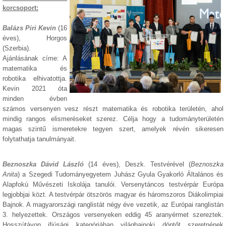
korcsoport:
Balázs Piri Kevin
(16
éves), Horgos
(Szerbia).
Ajánlásának címe: A
matematika és
robotika elhivatottja.
Kevin 2021 óta
minden évben
számos versenyen vesz részt matematika és robotika területén, ahol
mindig rangos elismeréseket szerez. Célja hogy a tudományterületén
magas szintű ismeretekre tegyen szert, amelyek révén sikeresen
folytathatja tanulmányait.
Beznoszka Dávid László
(14 éves), Deszk. Testvérével (
Beznoszka
Anita
) a Szegedi Tudományegyetem Juhász Gyula Gyakorló Általános és
Alapfokú Művészeti Iskolája tanulói. Versenytáncos testvérpár Európa
legjobbjai közt. A testvérpár ötszörös magyar és háromszoros Diákolimpiai
Bajnok. A magyarországi ranglistát négy éve vezetik, az Európai ranglistán
3. helyezettek. Országos versenyeken eddig 45 aranyérmet szereztek.
Hosszútávon ifjúsági kategóriában világbajnoki döntőt szeretnének