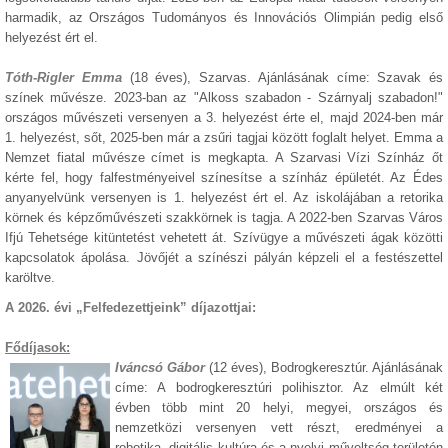
harmadik, az Országos Tudományos és Innovációs Olimpián pedig első
helyezést ért el.
Tóth-Rigler Emma
(18 éves), Szarvas. Ajánlásának címe: Szavak és
színek művésze. 2023-ban az "Alkoss szabadon - Szárnyalj szabadon!"
országos művészeti versenyen a 3. helyezést érte el, majd 2024-ben már
1. helyezést, sőt, 2025-ben már a zsűri tagjai között foglalt helyet. Emma a
Nemzet fiatal művésze címet is megkapta. A Szarvasi Vízi Színház őt
kérte fel, hogy falfestményeivel színesítse a színház épületét. Az Édes
anyanyelvünk versenyen is 1. helyezést ért el. Az iskolájában a retorika
körnek és képzőművészeti szakkörnek is tagja. A 2022-ben Szarvas Város
Ifjú Tehetsége kitüntetést vehetett át. Szívügye a művészeti ágak közötti
kapcsolatok ápolása. Jövőjét a színészi pályán képzeli el a festészettel
karöltve.
A 2026. évi „Felfedezettjeink” díjazottjai:
Fődíjasok:
Iváncsó Gábor
(12 éves), Bodrogkeresztúr. Ajánlásának
címe: A bodrogkeresztúri polihisztor. Az elmúlt két
évben több mint 20 helyi, megyei, országos és
nemzetközi versenyen vett részt, eredményei a
robotika, digitális kultúra és a nyelvi műveltség területén