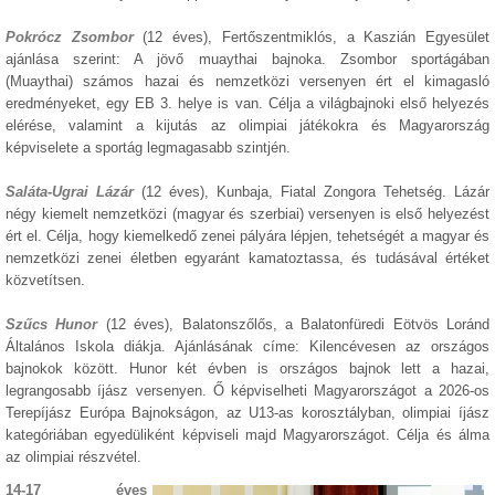
Pokrócz Zsombor
(12 éves), Fertőszentmiklós, a Kaszián Egyesület
ajánlása szerint: A jövő muaythai bajnoka. Zsombor sportágában
(Muaythai) számos hazai és nemzetközi versenyen ért el kimagasló
eredményeket, egy EB 3. helye is van. Célja a világbajnoki első helyezés
elérése, valamint a kijutás az olimpiai játékokra és Magyarország
képviselete a sportág legmagasabb szintjén.
Saláta-Ugrai Lázár
(12 éves), Kunbaja, Fiatal Zongora Tehetség. Lázár
négy kiemelt nemzetközi (magyar és szerbiai) versenyen is első helyezést
ért el. Célja, hogy kiemelkedő zenei pályára lépjen, tehetségét a magyar és
nemzetközi zenei életben egyaránt kamatoztassa, és tudásával értéket
közvetítsen.
Szűcs Hunor
(12 éves), Balatonszőlős, a Balatonfüredi Eötvös Loránd
Általános Iskola diákja. Ajánlásának címe: Kilencévesen az országos
bajnokok között. Hunor két évben is országos bajnok lett a hazai,
legrangosabb íjász versenyen. Ő képviselheti Magyarországot a 2026-os
Terepíjász Európa Bajnokságon, az U13-as korosztályban, olimpiai íjász
kategóriában egyedüliként képviseli majd Magyarországot. Célja és álma
az olimpiai részvétel.
14-17 éves