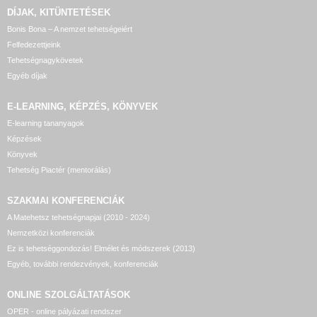
DÍJAK, KITÜNTETÉSEK
Bonis Bona – A nemzet tehetségeiért
Felfedezettjeink
Tehetségnagykövetek
Egyéb díjak
E-LEARNING, KÉPZÉS, KÖNYVEK
E-learning tananyagok
Képzések
Könyvek
Tehetség Piactér (mentorálás)
SZAKMAI KONFERENCIÁK
A Matehetsz tehetségnapjai (2010 - 2024)
Nemzetközi konferenciák
Ez is tehetséggondozás! Elmélet és módszerek (2013)
Egyéb, további rendezvények, konferenciák
ONLINE SZOLGÁLTATÁSOK
OPER - online pályázati rendszer