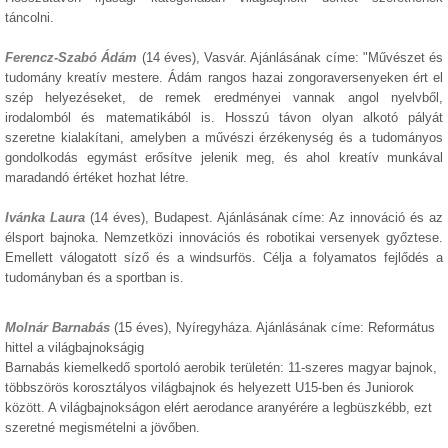
táncolni.
Ferencz-Szabó Ádám
(14 éves), Vasvár. Ajánlásának címe: "Művészet és
tudomány kreatív mestere. Ádám rangos hazai zongoraversenyeken ért el
szép helyezéseket, de remek eredményei vannak angol nyelvből,
irodalomból és matematikából is. Hosszú távon olyan alkotó pályát
szeretne kialakítani, amelyben a művészi érzékenység és a tudományos
gondolkodás egymást erősítve jelenik meg, és ahol kreatív munkával
maradandó értéket hozhat létre.
Ivá
nka Laura
(14 éves), Budapest. Ajánlásának címe: Az innováció és az
élsport bajnoka. Nemzetközi innovációs és robotikai versenyek győztese.
Emellett válogatott síző és a windsurfös. Célja a folya
matos fe
jlődés a
tudományban és a sportban is.
Molnár Barnabás
(15 éves), Nyíregyháza. Ajánlásának címe: Református
hittel a világbajnokságig
Barnabás kiemelkedő sportoló aerobik területén: 11-szeres magyar bajnok,
többszörös korosztályos világbajnok és helyezett U15-ben és Juniorok
között. A világbajnokságon elért aerodance aranyérére a legbüszkébb, ezt
szeretné megismételni a jövőben.