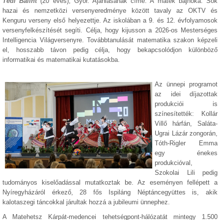
Tédi Bálint
(20 éves), Győr. Ajánlásának címe: A matek bajnoka. Sok
hazai és nemzetközi versenyeredménye között tavaly az OKTV és
Kenguru verseny első helyezettje. Az iskolában a 9. és 12. évfolyamosok
versenyfelkészítését segíti. Célja, hogy kijusson a 2026-os Mesterséges
Intelligencia Világversenyre. Továbbtanulását matematika szakon képzeli
el, hosszabb távon pedig célja, hogy bekapcsolódjon különböző
informatikai és matematikai kutatásokba.
Az ünnepi programot
az idei díjazottak
produkciói is
színesítették: Kollár
Villő hárfán, Saláta-
Ugrai Lázár zongorán,
Tóth-Rigler Emma
egy énekes
produkcióval,
Szokolai Lili pedig
tudományos kiselőadással mutatkoztak be. Az eseményen fellépett a
Nyíregyházáról érkező, 28 fős Ispiláng Néptáncegyüttes is, akik
kalotaszegi táncokkal járultak hozzá a jubileumi ünnephez.
A Matehetsz Kárpát-medencei tehetségpont-hálózatát mintegy 1.500