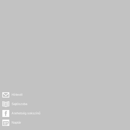
Hírlevél
Sajtószoba
A tehetség sokszínű
Naptár