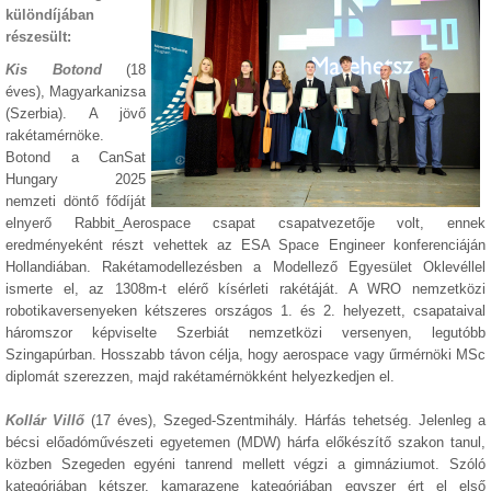
különdíjában
részesült:
Kis Botond
(18
éves), Magyarkanizsa
(Szerbia). A jövő
rakétamérnöke.
Botond a CanSat
Hungary 2025
nemzeti döntő fődíját
elnyerő Rabbit_Aerospace csapat csapatvezetője volt, ennek
eredményeként részt vehettek az ESA Space Engineer konferenciáján
Hollandiában. Rakétamodellezésben a Modellező Egyesület Oklevéllel
ismerte el, az 1308m-t elérő kísérleti rakétáját. A WRO nemzetközi
robotikaversenyeken kétszeres országos 1. és 2. helyezett, csapataival
háromszor képviselte Szerbiát nemzetközi versenyen, legutóbb
Szingapúrban. Hosszabb távon célja, hogy aerospace vagy űrmérnöki MSc
diplomát szerezzen, majd rakétamérnökként helyezkedjen el.
Kollár Villő
(17 éves), Szeged-Szentmihály. Hárfás tehetség. Jelenleg a
bécsi előadóművészeti egyetemen (MDW) hárfa előkészítő szakon tanul,
közben Szegeden egyéni tanrend mellett végzi a gimnáziumot. Szóló
kategóriában kétszer, kamarazene kategóriában egyszer ért el első