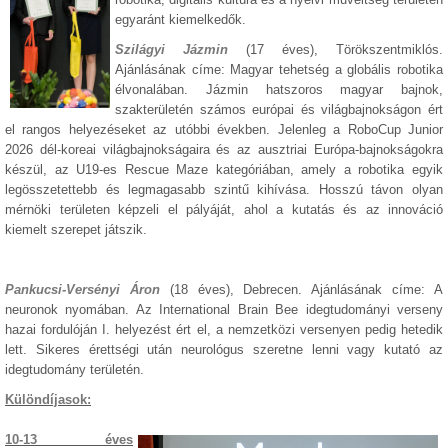
egyaránt kiemelkedők.
Szilágyi Jázmin
(17 éves), Törökszentmiklós.
Ajánlásának címe: Magyar tehetség a globális robotika
élvonalában. Jázmin hatszoros magyar bajnok,
szakterületén számos európai és világbajnokságon ért
el rangos helyezéseket az utóbbi években. Jelenleg a RoboCup Junior
2026 dél-koreai világbajnokságaira és az ausztriai Európa-bajnokságokra
készül, az U19-es Rescue Maze kategóriában, amely a robotika egyik
legösszetettebb és legmagasabb szintű kihívása. Hosszú távon olyan
mérnöki területen képzeli el pályáját, ahol a kutatás és az innováció
kiemelt szerepet játszik.
Pankucsi-Versényi Áron
(18 éves), Debrecen. Ajánlásának címe: A
neuronok nyomában. Az International Brain Bee idegtudományi verseny
hazai fordulóján I. helyezést ért el, a nemzetközi versenyen pedig hetedik
lett. Sikeres érettségi után neurológus szeretne lenni vagy kutató az
idegtudomány területén.
Különdíjasok:
10-13 éves