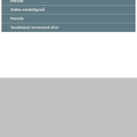
Interjúk
Online médiafigyelő
Portrék
Tanulmányi versenyek hírei