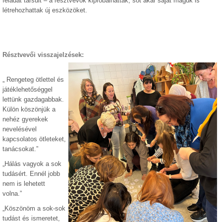
feladat társult – a résztvevők kipróbálhatták, sőt akár saját maguk is
létrehozhattak új eszközöket.
Résztvevői visszajelzések:
„ Rengeteg ötlettel és
játéklehetőséggel
lettünk gazdagabbak.
Külön köszönjük a
nehéz gyerekek
nevelésével
kapcsolatos ötleteket,
tanácsokat.”
„Hálás vagyok a sok
tudásért. Ennél jobb
nem is lehetett
volna.”
„Köszönöm a sok-sok
tudást és ismeretet,