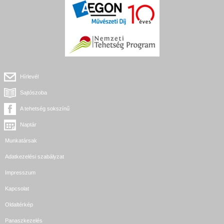
Hírlevél
Sajtószoba
A tehetség sokszínű
Naptár
Munkatársak
Adatkezelési szabályzat
Impresszum
Kapcsolat
Oldaltérkép
Panaszkezelés