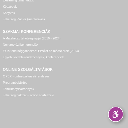
E-learning tananyagok
Képzések
Könyvek
Tehetség Piactér (mentorálás)
SZAKMAI KONFERENCIÁK
A Matehetsz tehetségnapjai (2010 - 2024)
Nemzetközi konferenciák
Ez is tehetséggondozás! Elmélet és módszerek (2013)
Egyéb, további rendezvények, konferenciák
ONLINE SZOLGÁLTATÁSOK
OPER - online pályázati rendszer
Programbeküldés
Tanulmányi versenyek
Tehetség hálózat – online adatkezelő