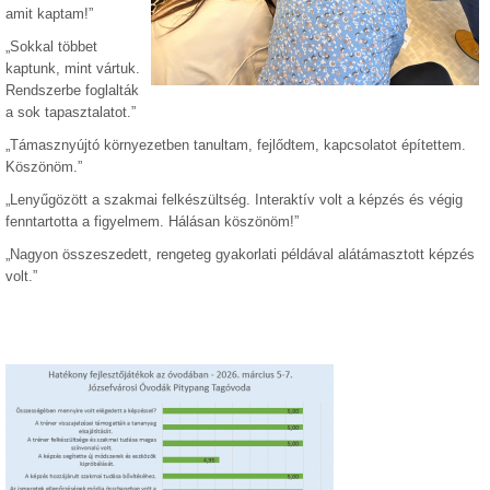
amit kaptam!”
„Sokkal többet
kaptunk, mint vártuk.
Rendszerbe foglalták
a sok tapasztalatot.”
„Támasznyújtó környezetben tanultam, fejlődtem, kapcsolatot építettem.
Köszönöm.”
„Lenyűgözött a szakmai felkészültség. Interaktív volt a képzés és végig
fenntartotta a figyelmem. Hálásan köszönöm!”
„Nagyon összeszedett, rengeteg gyakorlati példával alátámasztott képzés
volt.”