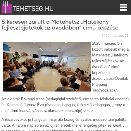
Sikeresen zárult a Matehetsz „Hatékony
fejlesztőjátékok az óvodában” című képzése
2026. március 11.
2026. március 5-7.
között valósult meg a
Matehetsz „Hatékony
fejlesztőjátékok az
óvodában” című
képzése a
Józsefvárosi Óvodák
Pitypang
Tagóvodájában.
Az oktatók Bakonyi Anna (pedagógiai szakértő, címzetes főiskolai docens)
és Kocsisné Juhász Éva (óvodapedagógus, fejlesztőpedagógus, „Irány a
suli” című kiadványának szakmai szerkesztője) voltak.
A résztvevőket jó hangulat, inspiráló közeg és széles módszertani paletta
várta. A három nap során az új ismeretek mellé rengeteg játék és kreatív