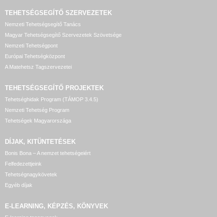
TEHETSÉGSEGÍTŐ SZERVEZETEK
Nemzeti Tehetségsegítő Tanács
Magyar Tehetségsegítő Szervezetek Szövetsége
Nemzeti Tehetségpont
Európai Tehetségközpont
A Matehetsz Tagszervezetei
TEHETSÉGSEGÍTŐ
PROJEKTEK
Tehetséghidak Program (TÁMOP 3.4.5)
Nemzeti Tehetség Program
Tehetségek Magyarországa
DÍJAK, KITÜNTETÉSEK
Bonis Bona – A nemzet tehetségeiért
Felfedezettjeink
Tehetségnagykövetek
Egyéb díjak
E-LEARNING, KÉPZÉS, KÖNYVEK