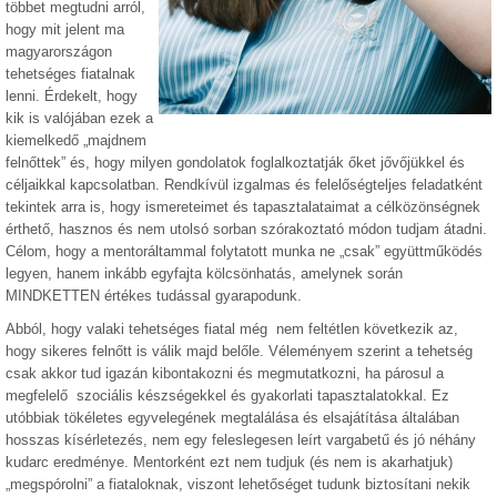
többet megtudni arról,
hogy mit jelent ma
magyarországon
tehetséges fiatalnak
lenni. Érdekelt, hogy
kik is valójában ezek a
kiemelkedő „majdnem
felnőttek” és, hogy milyen gondolatok foglalkoztatják őket jővőjükkel és
céljaikkal kapcsolatban. Rendkívül izgalmas és felelőségteljes feladatként
tekintek arra is, hogy ismereteimet és tapasztalataimat a célközönségnek
érthető, hasznos és nem utolsó sorban szórakoztató módon tudjam átadni.
Célom, hogy a mentoráltammal folytatott munka ne „csak” együttműködés
legyen, hanem inkább egyfajta kölcsönhatás, amelynek során
MINDKETTEN értékes tudással gyarapodunk.
Abból, hogy valaki tehetséges fiatal még nem feltétlen következik az,
hogy sikeres felnőtt is válik majd belőle. Véleményem szerint a tehetség
csak akkor tud igazán kibontakozni és megmutatkozni, ha párosul a
megfelelő szociális készségekkel és gyakorlati tapasztalatokkal. Ez
utóbbiak tökéletes egyvelegének megtalálása és elsajátítása általában
hosszas kísérletezés, nem egy feleslegesen leírt vargabetű és jó néhány
kudarc eredménye. Mentorként ezt nem tudjuk (és nem is akarhatjuk)
„megspórolni” a fiataloknak, viszont lehetőséget tudunk biztosítani nekik