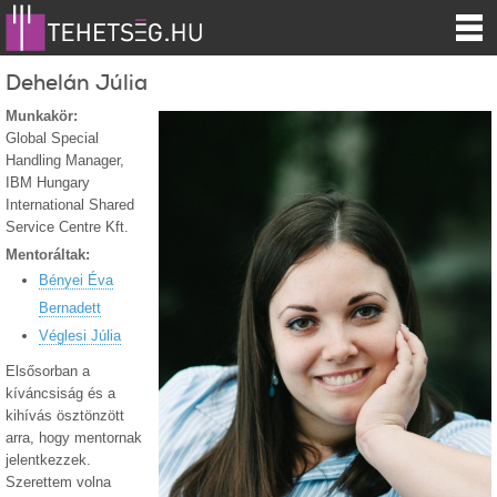
Dehelán Júlia
Munkakör:
Global Special
Handling Manager,
IBM Hungary
International Shared
Service Centre Kft.
Mentoráltak:
Bényei Éva
Bernadett
Véglesi Júlia
Elsősorban a
kíváncsiság és a
kihívás ösztönzött
arra, hogy mentornak
jelentkezzek.
Szerettem volna