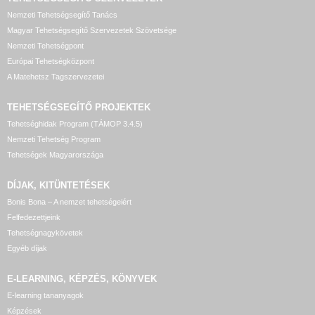
Nemzeti Tehetségsegítő Tanács
Magyar Tehetségsegítő Szervezetek Szövetsége
Nemzeti Tehetségpont
Európai Tehetségközpont
A Matehetsz Tagszervezetei
TEHETSÉGSEGÍTŐ
PROJEKTEK
Tehetséghidak Program (TÁMOP 3.4.5)
Nemzeti Tehetség Program
Tehetségek Magyarországa
DÍJAK, KITÜNTETÉSEK
Bonis Bona – A nemzet tehetségeiért
Felfedezettjeink
Tehetségnagykövetek
Egyéb díjak
E-LEARNING, KÉPZÉS, KÖNYVEK
E-learning tananyagok
Képzések