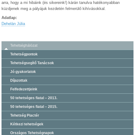
arra, hogy a mi hibáink (és sikereink!) kárán tanulva hatékonyabban
küzdjenek meg a pályájuk kezdetén felmerülő kihívásokkal.
Adatlap:
Dehelán Júlia
Tehetséghálózat
Tehetségpontok
Tehetségsegítő Tanácsok
Jó gyakorlatok
Díjazottak
Felfedezettjeink
50 tehetséges fiatal – 2013.
50 tehetséges fiatal – 2015.
Tehetség Piactér
Kétkezi tehetségek
Országos Tehetségnapok