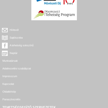
Hírlevél
Sajtószoba
A tehetség sokszínű
Naptár
Munkatársak
Adatkezelési szabályzat
Impresszum
Kapcsolat
Oldaltérkép
Panaszkezelés
TEHETSÉGSEGÍTŐ SZERVEZETEK