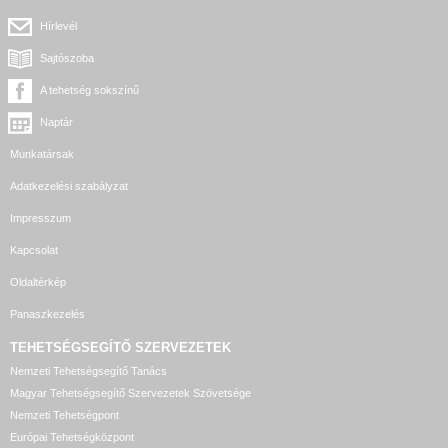
Hírlevél
Sajtószoba
A tehetség sokszínű
Naptár
Munkatársak
Adatkezelési szabályzat
Impresszum
Kapcsolat
Oldaltérkép
Panaszkezelés
TEHETSÉGSEGÍTŐ SZERVEZETEK
Nemzeti Tehetségsegítő Tanács
Magyar Tehetségsegítő Szervezetek Szövetsége
Nemzeti Tehetségpont
Európai Tehetségközpont