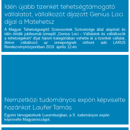
Idén újabb tizenkét tehetségtámogató
vállalatot, vállalkozót díjazott Genius Loci
díjjal a Matehetsz
A Magyar Tehetségsegítő Szervezetek Szövetsége által alapított és
idén ötödik jubileumát ünneplő „Genius Loci – Vállalatok és vállalkozók
a tehetségekért” díjat három kategóriában vehette át a tizenkét vállalat,
illetve vállalkozó az ünnepségnek otthont adó LARUS
Rendezvényközpontban 2019. április 12-én.
Nemzetközi tudományos expón képviselte
hazánkat Laufer Tamás
Egyéni támogatottunk Luxemburgban, a X. tudományos expón
képviselte Magyarországot.