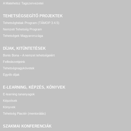
A Matehetsz Tagszervezetei
TEHETSÉGSEGÍTŐ
PROJEKTEK
Tehetséghidak Program (TÁMOP 3.4.5)
Nemzeti Tehetség Program
Tehetségek Magyarországa
DÍJAK, KITÜNTETÉSEK
Bonis Bona – A nemzet tehetségeiért
Felfedezettjeink
Tehetségnagykövetek
Egyéb díjak
E-LEARNING, KÉPZÉS, KÖNYVEK
E-learning tananyagok
Képzések
Könyvek
Tehetség Piactér (mentorálás)
SZAKMAI KONFERENCIÁK