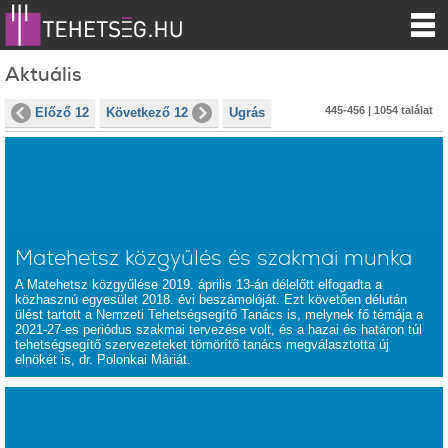
Aktuális
445-456 | 1054 találat
Előző 12
Következő 12
Ugrás
Matehetsz közgyűlés és szakmai munka
A Matehetsz közgyűlése 2019. április 13-án délelőtt elfogadta a
közhasznú egyesület 2018. évi beszámolóját. Ezt követően délután
ülést tartott a Nemzeti Tehetségsegítő Tanács is, melynek fő témája a
2021-27-es periódus szakmai tervezése volt, és a hazai és határon túl
tehetségsegítő szervezeteket tömörítő tanács megválasztotta új
elnökét is, dr. Polonkai Máriát.