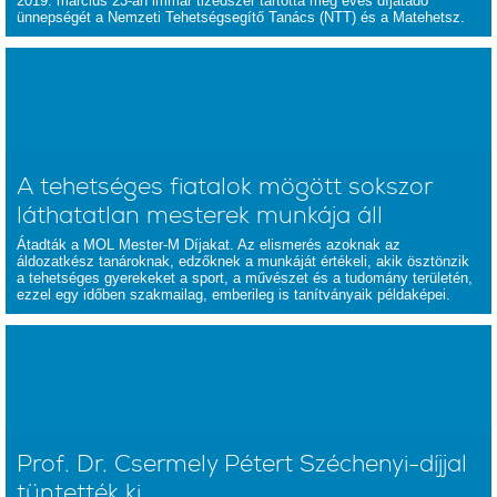
2019. március 23-án immár tizedszer tartotta meg éves díjátadó
ünnepségét a Nemzeti Tehetségsegítő Tanács (NTT) és a Matehetsz.
A tehetséges fiatalok mögött sokszor
láthatatlan mesterek munkája áll
Átadták a MOL Mester-M Díjakat. Az elismerés azoknak az
áldozatkész tanároknak, edzőknek a munkáját értékeli, akik ösztönzik
a tehetséges gyerekeket a sport, a művészet és a tudomány területén,
ezzel egy időben szakmailag, emberileg is tanítványaik példaképei.
Prof. Dr. Csermely Pétert Széchenyi-díjjal
tüntették ki