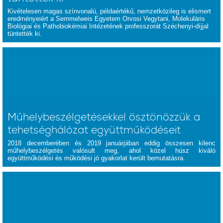
Kivételesen magas színvonalú, példaértékű, nemzetközileg is elismert
eredményeiért a Semmelweis Egyetem Orvosi Vegytani, Molekuláris
Biológiai és Pathobiokémiai Intézetének professzorát Széchenyi-díjjal
tüntették ki.
Műhelybeszélgetésekkel ösztönözzük a
tehetséghálózat együttműködéseit
2018 decemberében és 2019 januárjában eddig összesen kilenc
műhelybeszélgetés valósult meg, ahol közel húsz kiváló
együttműködési és működési jó gyakorlat került bemutatásra.