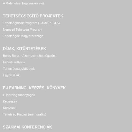
A Matehetsz Tagszervezetei
TEHETSÉGSEGÍTŐ
PROJEKTEK
Tehetséghidak Program (TÁMOP 3.4.5)
Nemzeti Tehetség Program
Tehetségek Magyarországa
DÍJAK, KITÜNTETÉSEK
Bonis Bona – A nemzet tehetségeiért
Felfedezettjeink
Tehetségnagykövetek
Egyéb díjak
E-LEARNING, KÉPZÉS, KÖNYVEK
E-learning tananyagok
Képzések
Könyvek
Tehetség Piactér (mentorálás)
SZAKMAI KONFERENCIÁK