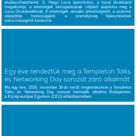
elválaszthatatlanok.
S. Hegyi Lucia
iparművész, a hazai divatbrand
megalkotója, a tehetségek támogatásának céljából alapította meg a
Lucia Divatakadémiát
. A tehetségek aktuális lehetőségeiről, a szakmai
utánpótlás fontosságáról, a személyiség fejlesztésének
sokszínűségéről kérdeztük.
Egy éve rendeztük meg a Templeton Talks
és Networking Day sorozat záró alkalmát
Ma egy éve, 2016. november 30-án került megrendezésre a Templeton
Talks és Networking Day sorozat harmadik alkalma Budapesten,
a Közép-európai Egyetem (CEU) előadótermében.