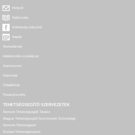
Hírlevél
Sajtószoba
A tehetség sokszínű
Naptár
Munkatársak
Adatkezelési szabályzat
Impresszum
Kapcsolat
Oldaltérkép
Panaszkezelés
TEHETSÉGSEGÍTŐ SZERVEZETEK
Nemzeti Tehetségsegítő Tanács
Magyar Tehetségsegítő Szervezetek Szövetsége
Nemzeti Tehetségpont
Európai Tehetségközpont