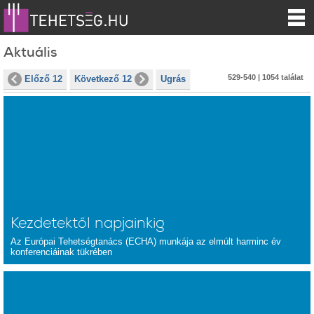
Aktuális
529-540 | 1054 találat
Előző 12
Következő 12
Ugrás
Kezdetektől napjainkig
Az Európai Tehetségtanács (ECHA) munkája az elmúlt harminc év
konferenciáinak tükrében