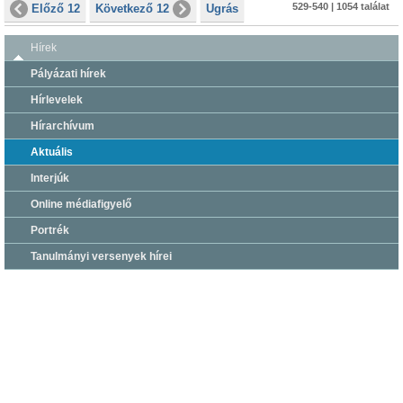
529-540 | 1054 találat
Előző 12
Következő 12
Ugrás
Hírek
Pályázati hírek
Hírlevelek
Hírarchívum
Aktuális
Interjúk
Online médiafigyelő
Portrék
Tanulmányi versenyek hírei