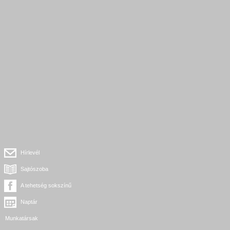
Hírlevél
Sajtószoba
A tehetség sokszínű
Naptár
Munkatársak