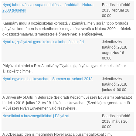
Nyerj táborozást a csapatoddal és tanáraiddal! - Natura
Beadási határidő:
2000 területek
2015.
február
28
.
00:00
Kampány indul a középiskolás korosztály számára, mely során több fordulós
pályázat keretében ismerkedhetnek meg a résztvevők a Natura 2000 területek
ökoszisztémájával, természetes élőhelyeinek jelentőségével.
Nyári rajzpályázat gyerekeknek a kóbor állatokért
Jelentkezési
határidő:
2018.
augusztus
16
.
00:00
Pályázatot hirdet a Rex Alapítvány "Nyári rajzpályázat gyerekeknek a kóbor
állatokért" címmel.
Nyári egyetem Leskovacban | Summer art school 2018
Jelentkezési
határidő:
2018.
június
4
.
00:00
A University of Arts in Belgrade (Belgrádi Képzőművészeti Egyetem) pályázatot
hirdet a 2018. július 12. és 19. között Leskovacban (Szerbia) megrendezendő
Művészeti Nyári Egyetemen való részvételre.
Novellákat a buszmegállókba! | Pályázat
Beadási határidő:
2018.
május
20
.
00:00
A JCDecaux idén is meghirdeti Novellákat a buszmegállókba! című