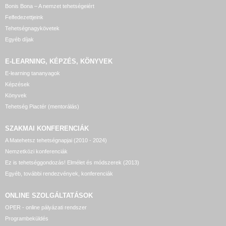
Bonis Bona – A nemzet tehetségeiért
Felfedezettjeink
Tehetségnagykövetek
Egyéb díjak
E-LEARNING, KÉPZÉS, KÖNYVEK
E-learning tananyagok
Képzések
Könyvek
Tehetség Piactér (mentorálás)
SZAKMAI KONFERENCIÁK
A Matehetsz tehetségnapjai (2010 - 2024)
Nemzetközi konferenciák
Ez is tehetséggondozás! Elmélet és módszerek (2013)
Egyéb, további rendezvények, konferenciák
ONLINE SZOLGÁLTATÁSOK
OPER - online pályázati rendszer
Programbeküldés