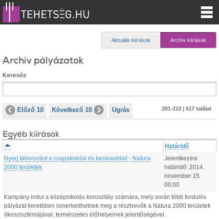
Aktuális kiírások
Archív kiírások
Archív pályázatok
Keresés
201-210 | 517 találat
Előző 10
Következő 10
Ugrás
Egyéb kiírások
Határidő
Nyerj táborozást a csapatoddal és tanáraiddal! - Natura
Jelentkezési
2000 területek
határidő:
2014.
november
15
.
00:00
Kampány indul a középiskolás korosztály számára, mely során több fordulós
pályázat keretében ismerkedhetnek meg a résztvevők a Natura 2000 területek
ökoszisztémájával, természetes élőhelyeinek jelentőségével.