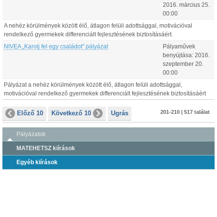
2016.
március
25
.
00:00
A nehéz körülmények között élő, átlagon felüli adottsággal, motivációval
rendelkező gyermekek differenciált fejlesztésének biztosításáért.
NIVEA „Karolj fel egy családot” pályázat
Pályaművek
benyújtása:
2016.
szeptember
20
.
00:00
Pályázat a nehéz körülmények között élő, átlagon felüli adottsággal,
motivációval rendelkező gyermekek differenciált fejlesztésének biztosításáért
201-210 | 517 találat
Előző 10
Következő 10
Ugrás
Pályázatok
MATEHETSZ kiírások
Egyéb kiírások