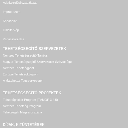
Adatkezelési szabályzat
Impresszum
Kapcsolat
Oldaltérkép
Panaszkezelés
TEHETSÉGSEGÍTŐ SZERVEZETEK
Nemzeti Tehetségsegítő Tanács
Magyar Tehetségsegítő Szervezetek Szövetsége
Nemzeti Tehetségpont
Európai Tehetségközpont
A Matehetsz Tagszervezetei
TEHETSÉGSEGÍTŐ
PROJEKTEK
Tehetséghidak Program (TÁMOP 3.4.5)
Nemzeti Tehetség Program
Tehetségek Magyarországa
DÍJAK, KITÜNTETÉSEK