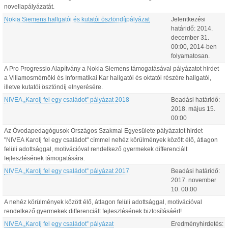
novellapályázatát.
Nokia Siemens hallgatói és kutatói ösztöndíjpályázat
Jelentkezési
határidő:
2014.
december
31
.
00:00
, 2014-ben
folyamatosan.
A Pro Progressio Alapítvány a Nokia Siemens támogatásával pályázatot hirdet
a Villamosmérnöki és Informatikai Kar hallgatói és oktatói részére hallgatói,
illetve kutatói ösztöndíj elnyerésére.
NIVEA „Karolj fel egy családot” pályázat 2018
Beadási határidő:
2018.
május
15
.
00:00
Az Óvodapedagógusok Országos Szakmai Egyesülete pályázatot hirdet
"NIVEA Karolj fel egy családot" címmel nehéz körülmények között élő, átlagon
felüli adottsággal, motivációval rendelkező gyermekek differenciált
fejlesztésének támogatására.
NIVEA „Karolj fel egy családot” pályázat 2017
Beadási határidő:
2017.
november
10
.
00:00
A nehéz körülmények között élő, átlagon felüli adottsággal, motivációval
rendelkező gyermekek differenciált fejlesztésének biztosításáért!
NIVEA „Karolj fel egy családot” pályázat
Eredményhirdetés: