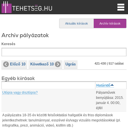
Aktuális kiírások
Archív kiírások
Archív pályázatok
Keresés
421-430 | 517 találat
Előző 10
Következő 10
Ugrás
Egyéb kiírások
Határidő
Utópia vagy disztópia?
Pályaművek
benyújtása:
2015.
január
4
.
00:00
,
éjfél
A pályázatra 18-35 év közötti felsőoktatási hallgatók és friss diplomások
jelentkezhetnek: tanulmánnyal, esszével és/vagy vizuális megoldásokkal (pl.
infografika, prezi, animáció, videó, kisfilm stb.)