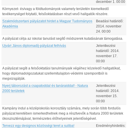
december
1
.
00:00
Környezet- és/vagy a földtudományok valamely területén kiemelkedő
tevékenységet folytató, felsőoktatásban részt vevő hallgatók részére.
Szakmódszertani pályázatot hirdet a Magyar Tudományos
Beadási határidő:
Akadémia
2014.
november
24
.
00:00
A pályázat célja az iskolai tanulást segítő módszerek kutatásának támogatása.
Ujvári János diplomadíj-pályázat felhívás
Jelentkezési
határidő:
2014.
november
17
.
00:00
A pályázat segíti a felsőoktatási tanulmányaik végéhez közeledő hallgatókat,
hogy diplomadolgozatukat szellemitulajdon-védelmi szempontból is
megvizsgálják.
Nyerj táborozást a csapatoddal és tanáraiddal! - Natura
Jelentkezési
2000 területek
határidő:
2014.
november
15
.
00:00
Kampány indul a középiskolás korosztály számára, mely során több fordulós
pályázat keretében ismerkedhetnek meg a résztvevők a Natura 2000 területek
ökoszisztémájával, természetes élőhelyeinek jelentőségével.
Tervezz egy designos közösségi teret a suliba!
Eredményhirdetés: