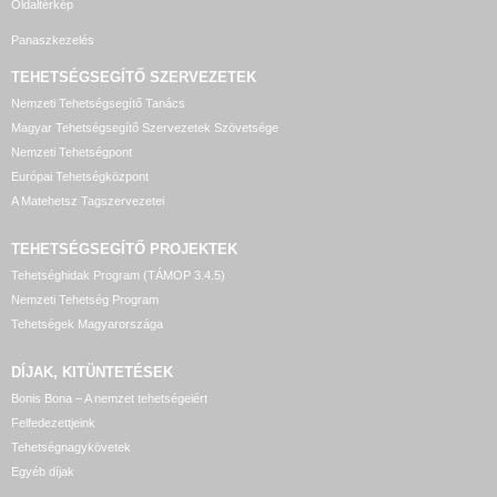
Oldaltérkép
Panaszkezelés
TEHETSÉGSEGÍTŐ SZERVEZETEK
Nemzeti Tehetségsegítő Tanács
Magyar Tehetségsegítő Szervezetek Szövetsége
Nemzeti Tehetségpont
Európai Tehetségközpont
A Matehetsz Tagszervezetei
TEHETSÉGSEGÍTŐ
PROJEKTEK
Tehetséghidak Program (TÁMOP 3.4.5)
Nemzeti Tehetség Program
Tehetségek Magyarországa
DÍJAK, KITÜNTETÉSEK
Bonis Bona – A nemzet tehetségeiért
Felfedezettjeink
Tehetségnagykövetek
Egyéb díjak