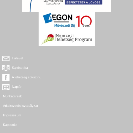
Hírlevél
Sajtószoba
A tehetség sokszínű
Naptár
Munkatársak
Adatkezelési szabályzat
Impresszum
Kapcsolat