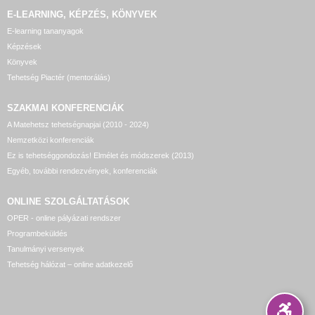
E-LEARNING, KÉPZÉS, KÖNYVEK
E-learning tananyagok
Képzések
Könyvek
Tehetség Piactér (mentorálás)
SZAKMAI KONFERENCIÁK
A Matehetsz tehetségnapjai (2010 - 2024)
Nemzetközi konferenciák
Ez is tehetséggondozás! Elmélet és módszerek (2013)
Egyéb, további rendezvények, konferenciák
ONLINE SZOLGÁLTATÁSOK
OPER - online pályázati rendszer
Programbeküldés
Tanulmányi versenyek
Tehetség hálózat – online adatkezelő