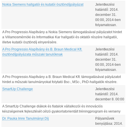
Nokia Siemens hallgatói és kutatói ösztöndíjpályázat
Jelentkezési
határidő:
2014.
december
31
.
00:00
, 2014-ben
folyamatosan.
A Pro Progressio Alapítvány a Nokia Siemens támogatásával pályázatot hirdet
a Villamosmérnöki és Informatikai Kar hallgatói és oktatói részére hallgatói,
illetve kutatói ösztöndíj elnyerésére.
A Pro Progressio Alapítvány és B. Braun Medical Kft.
Jelentkezési
ösztöndíjpályázata műszaki tanulóknak
határidő:
2014.
december
31
.
00:00
, 2014-ben
folyamatosan.
A Pro Progressio Alapítvány a B. Braun Medical Kft. támogatásával pályázatot
hirdet a műszaki tanulmányokat folytató Bsc-, MSc-, PhD-hallgatók részére.
SmartUp Challenge
Jelentkezési
határidő:
2014.
december
8
.
00:00
A SmartUp Challenge diákok és fiatalok vállalkozói és innovációs
készségeinek fejlesztését célzó gyakorlatorientált tréningprogram és verseny
Dr. Pauka Imre Tanulmányi Díj
Pályaművek
benyújtása:
2014.