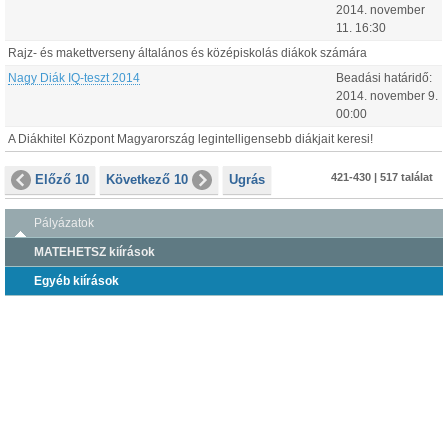
2014.
november
11
.
16:30
Rajz- és makettverseny általános és középiskolás diákok számára
Nagy Diák IQ-teszt 2014
Beadási határidő:
2014.
november
9
.
00:00
A Diákhitel Központ Magyarország legintelligensebb diákjait keresi!
421-430 | 517 találat
Előző 10
Következő 10
Ugrás
Pályázatok
MATEHETSZ kiírások
Egyéb kiírások