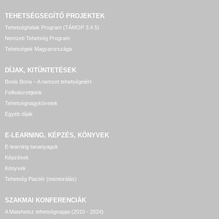
TEHETSÉGSEGÍTŐ
PROJEKTEK
Tehetséghidak Program (TÁMOP 3.4.5)
Nemzeti Tehetség Program
Tehetségek Magyarországa
DÍJAK, KITÜNTETÉSEK
Bonis Bona – A nemzet tehetségeiért
Felfedezettjeink
Tehetségnagykövetek
Egyéb díjak
E-LEARNING, KÉPZÉS, KÖNYVEK
E-learning tananyagok
Képzések
Könyvek
Tehetség Piactér (mentorálás)
SZAKMAI KONFERENCIÁK
A Matehetsz tehetségnapjai (2010 - 2024)