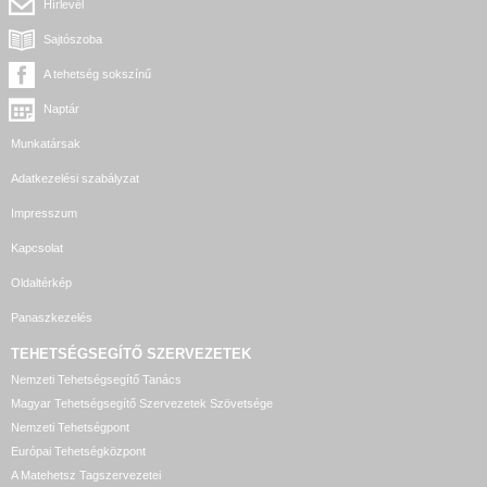
Hírlevél
Sajtószoba
A tehetség sokszínű
Naptár
Munkatársak
Adatkezelési szabályzat
Impresszum
Kapcsolat
Oldaltérkép
Panaszkezelés
TEHETSÉGSEGÍTŐ SZERVEZETEK
Nemzeti Tehetségsegítő Tanács
Magyar Tehetségsegítő Szervezetek Szövetsége
Nemzeti Tehetségpont
Európai Tehetségközpont
A Matehetsz Tagszervezetei