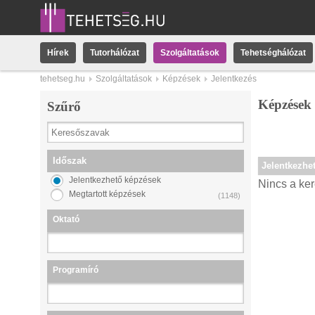
Hírek
Tutorhálózat
Szolgáltatások
Tehetséghálózat
tehetseg.hu
Szolgáltatások
Képzések
Jelentkezés
Képzések
Szűrő
Időszak
Jelentkezhe
Jelentkezhető képzések
Nincs a ker
Megtartott képzések
(1148)
Oktató
Programíró