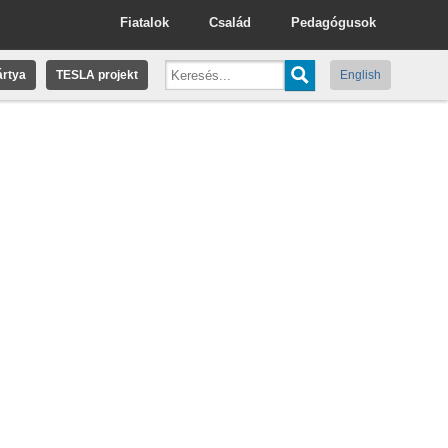
Fiatalok
Család
Pedagógusok
rtya
TESLA projekt
English