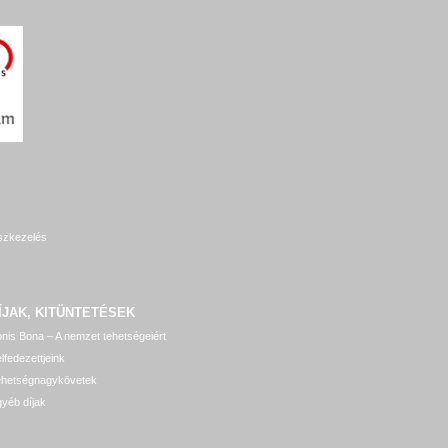
szkezelés
ÍJAK, KITÜNTETÉSEK
nis Bona – A nemzet tehetségeiért
lfedezettjeink
ehetségnagykövetek
yéb díjak