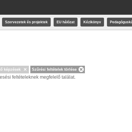
Szervezetek és projektek
EU hálózat
Kézikönyv
Pedagóguská
tő képzések
Szűrési feltételek törlése
esési feltételeknek megfelelő találat.