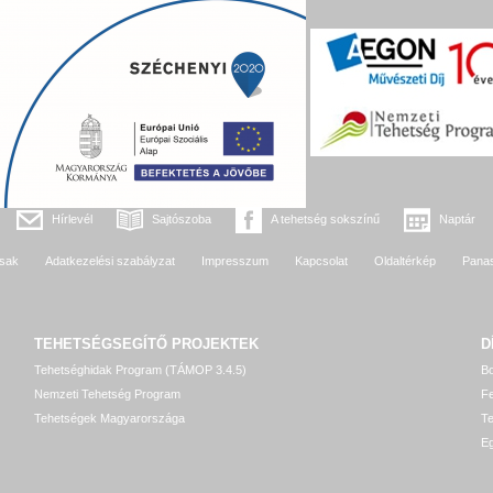
Hírlevél
Sajtószoba
A tehetség sokszínű
Naptár
sak
Adatkezelési szabályzat
Impresszum
Kapcsolat
Oldaltérkép
Pana
TEHETSÉGSEGÍTŐ
PROJEKTEK
D
Tehetséghidak Program (TÁMOP 3.4.5)
Bo
Nemzeti Tehetség Program
Fe
Tehetségek Magyarországa
T
Eg