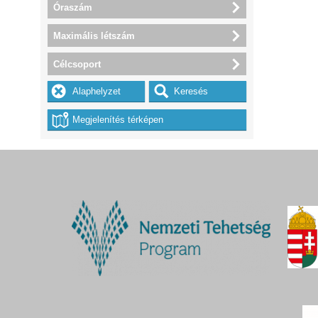
Óraszám
Maximális létszám
Célcsoport