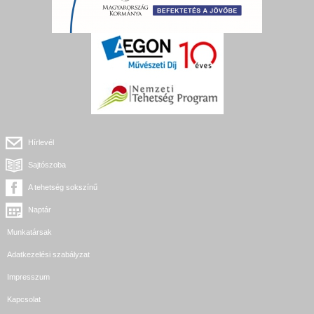
Hírlevél
Sajtószoba
A tehetség sokszínű
Naptár
Munkatársak
Adatkezelési szabályzat
Impresszum
Kapcsolat