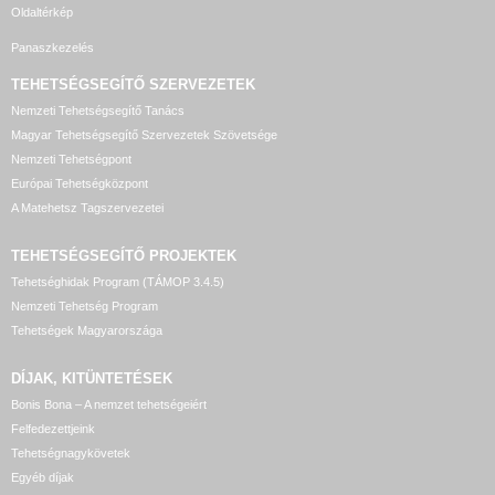
Oldaltérkép
Panaszkezelés
TEHETSÉGSEGÍTŐ SZERVEZETEK
Nemzeti Tehetségsegítő Tanács
Magyar Tehetségsegítő Szervezetek Szövetsége
Nemzeti Tehetségpont
Európai Tehetségközpont
A Matehetsz Tagszervezetei
TEHETSÉGSEGÍTŐ
PROJEKTEK
Tehetséghidak Program (TÁMOP 3.4.5)
Nemzeti Tehetség Program
Tehetségek Magyarországa
DÍJAK, KITÜNTETÉSEK
Bonis Bona – A nemzet tehetségeiért
Felfedezettjeink
Tehetségnagykövetek
Egyéb díjak