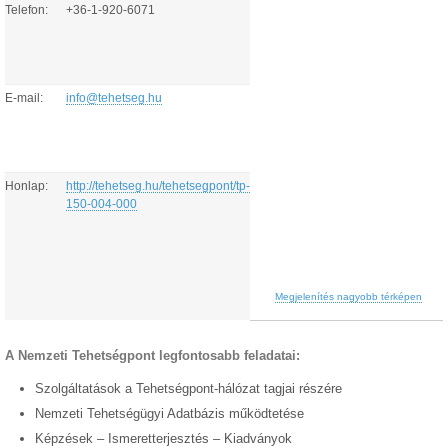
Telefon:
+36-1-920-6071
E-mail:
info@tehetseg.hu
Honlap:
http://tehetseg.hu/tehetsegpont/tp-
150-004-000
Megjelenítés nagyobb térképen
A Nemzeti Tehetségpont legfontosabb feladatai:
Szolgáltatások a Tehetségpont-hálózat tagjai részére
Nemzeti Tehetségügyi Adatbázis működtetése
Képzések – Ismeretterjesztés – Kiadványok