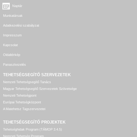
Naptár
Munkatársak
Adatkezelési szabályzat
Impresszum
Kapcsolat
Oldaltérkép
Panaszkezelés
TEHETSÉGSEGÍTŐ SZERVEZETEK
Nemzeti Tehetségsegítő Tanács
Magyar Tehetségsegítő Szervezetek Szövetsége
Nemzeti Tehetségpont
Európai Tehetségközpont
A Matehetsz Tagszervezetei
TEHETSÉGSEGÍTŐ
PROJEKTEK
Tehetséghidak Program (TÁMOP 3.4.5)
Nemzeti Tehetség Program