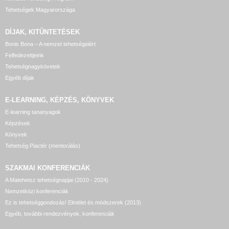
Tehetségek Magyarországa
DÍJAK, KITÜNTETÉSEK
Bonis Bona – A nemzet tehetségeiért
Felfedezettjeink
Tehetségnagykövetek
Egyéb díjak
E-LEARNING, KÉPZÉS, KÖNYVEK
E-learning tananyagok
Képzések
Könyvek
Tehetség Piactér (mentorálás)
SZAKMAI KONFERENCIÁK
A Matehetsz tehetségnapjai (2010 - 2024)
Nemzetközi konferenciák
Ez is tehetséggondozás! Elmélet és módszerek (2013)
Egyéb, további rendezvények, konferenciák