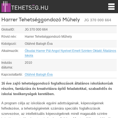
Harrer Tehetséggondozó Műhely
JG 370 000 664
GlobalID:
JG 370 000 664
Rövid név:
Harrer Tehetséggondozó Műhely
Kidolgozó:
Oláhné Balogh Éva
Alkalmazók:
Óbudai Harrer Pál Angol Nyelvet Emelt Szinten Oktató Általános
Iskola
Indulás
2010
dátuma:
Kapcsolattartó:
Oláhné Balogh Éva
16 éve zajló tehetséggondozó foglalkozások általános iskoláskorúak
részére, fantáziára és kreativitásra építő feladatokkal, szabadidős és
iskolai tevékenységek keretében.
A program célja az iskolások egyéni adottságainak, képességeinek
felfedezése, a tehetségígéretek számára speciális foglalkozások
szervezése, az intellektuális képességeknek minél magasabb szintre