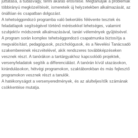
juttatása, a tudásvágy, tenni akarás erősítése. Megtanulják a problémák
többirányú megközelítését, ismereteik új helyzetekben alkalmazását, az
önállóan és csapatban dolgozást.
A tehetséggondozó programba való bekerülés félévente tesztek és
feladatlapok segítségével történő mérésekkel lehetséges, valamint
szubjektív módszerek alkalmazásával, tanári vélemények gyűjtésével.
A program során komplex tehetséggondozó csapatmunka biztosítja a
megvalósítást, pedagógusok, pszichológusok, és a Nevelési Tanácsadó
szakembereinek részvételével, akik rendszeres továbbképzéseken
vesznek részt. A tanórákon a tantárgyakhoz kapcsolódó projektek,
versenyfeladatok segítik a differenciálást. A tanórán kívül utazásokon,
kirándulásokon, hétvégi programokon, szaktáborokban és más fejlesztő
programokon vesznek részt a tanulók.
A hatékonyságot a versenyeredmények, és az alulteljesítők számának
csökkentése mutatja.