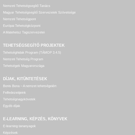
Nemzeti Tehetségsegítő Tanács
Magyar Tehetségsegítő Szervezetek Szövetsége
Nemzeti Tehetségpont
Európai Tehetségközpont
A Matehetsz Tagszervezetei
TEHETSÉGSEGÍTŐ
PROJEKTEK
Tehetséghidak Program (TÁMOP 3.4.5)
Nemzeti Tehetség Program
Tehetségek Magyarországa
DÍJAK, KITÜNTETÉSEK
Bonis Bona – A nemzet tehetségeiért
Felfedezettjeink
Tehetségnagykövetek
Egyéb díjak
E-LEARNING, KÉPZÉS, KÖNYVEK
E-learning tananyagok
Képzések