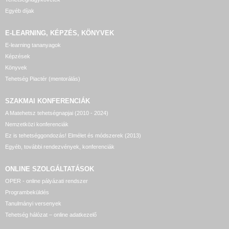
Egyéb díjak
E-LEARNING, KÉPZÉS, KÖNYVEK
E-learning tananyagok
Képzések
Könyvek
Tehetség Piactér (mentorálás)
SZAKMAI KONFERENCIÁK
A Matehetsz tehetségnapjai (2010 - 2024)
Nemzetközi konferenciák
Ez is tehetséggondozás! Elmélet és módszerek (2013)
Egyéb, további rendezvények, konferenciák
ONLINE SZOLGÁLTATÁSOK
OPER - online pályázati rendszer
Programbeküldés
Tanulmányi versenyek
Tehetség hálózat – online adatkezelő