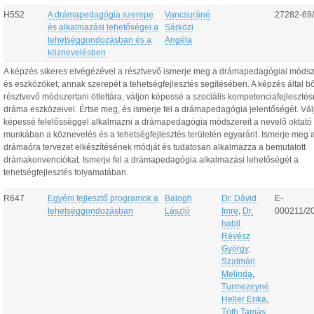
H552
A drámapedagógia szerepe
Vancsuráné
27282-69
és alkalmazási lehetőségei a
Sárközi
tehetséggondozásban és a
Angéla
köznevelésben
A képzés sikeres elvégézével a résztvevő ismerje meg a drámapedagógiai móds
és eszközöket, annak szerepét a tehetségfejlesztés segítésében. A képzés által b
résztvevő módszertani ötlettára, váljon képessé a szociális kompetenciafejlesztés
dráma eszközeivel. Értse meg, és ismerje fel a drámapedagógia jelentőségét. Vál
képessé felelősséggel alkalmazni a drámapedagógia módszereit a nevelő oktató
munkában a köznevelés és a tehetségfejlesztés területén egyaránt. Ismerje meg 
drámaóra tervezet elkészítésének módját és tudatosan alkalmazza a bemutatott
drámakonvenciókat. Ismerje fel a drámapedagógia alkalmazási lehetőségét a
tehetségfejlesztés folyamatában.
R647
Egyéni fejlesztő programok a
Balogh
Dr. Dávid
E-
tehetséggondozásban
László
Imre
,
Dr.
000211/2
habil
Révész
György
,
Szatmári
Melinda
,
Turmezeyné
Heller Erika
,
Tóth Tamás