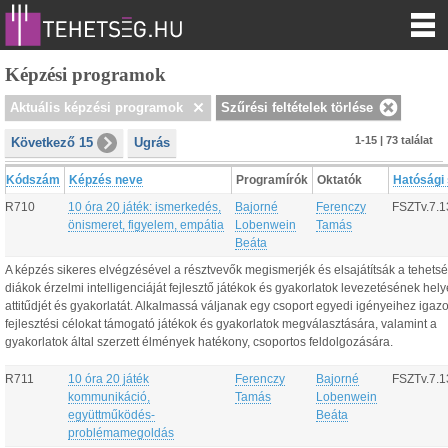
Képzési programok
Aktuális képzési programok
Szűrési feltételek törlése
1-15 | 73 találat
Következő 15
Ugrás
Kódszám
Képzés neve
Programírók
Oktatók
Hatósági
R710
10 óra 20 játék: ismerkedés,
Bajorné
Ferenczy
FSZTv.7.1
önismeret, figyelem, empátia
Lobenwein
Tamás
Beáta
A képzés sikeres elvégzésével a résztvevők megismerjék és elsajátítsák a tehets
diákok érzelmi intelligenciáját fejlesztő játékok és gyakorlatok levezetésének hel
attitűdjét és gyakorlatát. Alkalmassá váljanak egy csoport egyedi igényeihez igaz
fejlesztési célokat támogató játékok és gyakorlatok megválasztására, valamint a
gyakorlatok által szerzett élmények hatékony, csoportos feldolgozására.
R711
10 óra 20 játék
Ferenczy
Bajorné
FSZTv.7.1
kommunikáció,
Tamás
Lobenwein
együttműködés-
Beáta
problémamegoldás