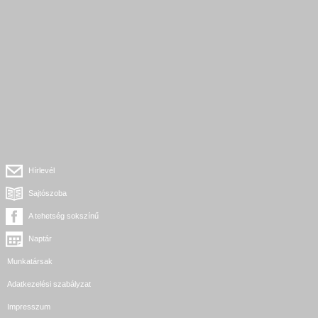
Hírlevél
Sajtószoba
A tehetség sokszínű
Naptár
Munkatársak
Adatkezelési szabályzat
Impresszum