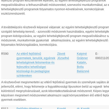
fejlesztő program készítésének lépéseit, az egyéni tehetségfejlesztő programok
megvalósításához a felhasználható módszereket, szervezési munkaformákat, az 
tehetségfejlesztő programok folyamatos nyomon-követésének, korrekciójának
eszközrendszerét.
A továbbképzés résztvevői képessé váljanak: az egyéni tehetségfejlesztő program
szolgáló tehetség-kereső, - azonosító módszerek használatára, egyéni tehetségfe
program kidolgozására, az egyéni tehetségfejlesztő program megvalósításához 
módszerek, munkaformák gyakorlati alkalmazására, az egyéni tehetségfejlesztő
folyamatos felülvizsgálatára, korrekciójára.
R590
Az eltérő fejlődésű
Závoti
Katyiné
E-
gyermekek, tanulók, egyének
Józsefné
Grábner
000211/2
tehetségének felismerése és
Katalin
,
fejlesztési lehetőségei
Bolla
közösségi és pedagógiai
Balázsné
színtereken
A résztvevővel megismertetni az eltérő fejlődésű gyermek és személyek sajátos ál
jellemzőit, elérni, hogy felismerje a fogyatékossági típusokon belül az egyedi teh
különböző megnyilvánulásait, azok kibontatkoztatásának módszereit. Képes legy
képzésen megismert módszereket alkalmazni saját környezetében élő eltérő fejl
gyermek esetében.
E012
Fejlődés-lélektan a
Kondé
dr. Kondé