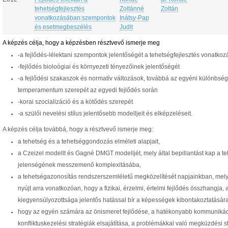
tehetségfejlesztés
Zoltánné
Zoltán
vonatkozásában:szempontok
Inátsy-Pap
és esetmegbeszélés
Judit
A képzés célja, hogy a képzésben résztvevő ismerje meg
-a fejlődés-lélektani szempontok jelentőségét a tehetségfejlesztés vonatko
-fejlődés bioloógiai és környezeti tényezőinek jelentőségét
-a fejlődési szakaszok és normatív változások, továbbá az egyéni különbség
temperamentum szerepét az egyedi fejlődés során
-korai szocializáció és a kötődés szerepét
-a szülői nevelési stílus jelentősebb modelljeit és elképzeléseit.
A képzés célja továbbá, hogy a résztvevő ismerje meg:
a tehetség és a tehetséggondozás elméleti alapjait,
a Czeizel modellt és Gagné DMGT modelljét, mely által bepillantást kap a t
jelenségének messzemenő komplexitásába,
a tehetségazonosítás rendszerszemléletű megközelítését napjainkban, mely
nyújt arra vonatkozóan, hogy a fizikai, érzelmi, értelmi fejlődés összhangja, 
kiegyensúlyozottsága jelentős hatással bír a képességek kibontakoztatására
hogy az egyén számára az önismeret fejlődése, a hatékonyabb kommunikác
konfliktuskezelési stratégiák elsajátítása, a problémákkal való megküzdési s