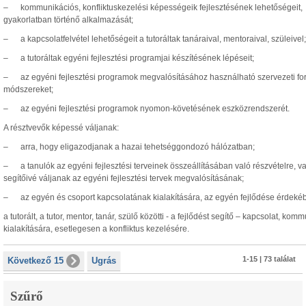
– kommunikációs, konfliktuskezelési képességeik fejlesztésének lehetőségeit,
gyakorlatban történő alkalmazását;
– a kapcsolatfelvétel lehetőségeit a tutoráltak tanáraival, mentoraival, szüleivel;
– a tutoráltak egyéni fejlesztési programjai készítésének lépéseit;
– az egyéni fejlesztési programok megvalósításához használható szervezeti fo
módszereket;
– az egyéni fejlesztési programok nyomon-követésének eszközrendszerét.
A résztvevők képessé váljanak:
– arra, hogy eligazodjanak a hazai tehetséggondozó hálózatban;
– a tanulók az egyéni fejlesztési terveinek összeállításában való részvételre, v
segítőivé váljanak az egyéni fejlesztési tervek megvalósításának;
– az egyén és csoport kapcsolatának kialakítására, az egyén fejlődése érdeké
a tutorált, a tutor, mentor, tanár, szülő közötti - a fejlődést segítő – kapcsolat, kom
kialakítására, esetlegesen a konfliktus kezelésére.
1-15 | 73 találat
Következő 15
Ugrás
Szűrő