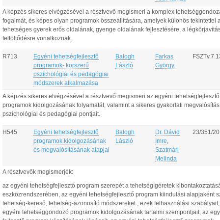
A képzés sikeres elvégzésével a résztvevő megismeri a komplex tehetséggondoz
fogalmát, és képes olyan programok összeállítására, amelyek különös tekintettel 
tehetséges gyerek erős oldalának, gyenge oldalának fejlesztésére, a légkörjavítá
feltöltődésre vonatkoznak.
R713
Egyéni tehetségfejlesztő
Balogh
Farkas
FSZTv.7.1
programok- korszerű
László
György
pszichológiai és pedagógiai
módszerek alkalmazása
A képzés sikeres elvégzésével a résztvevő megismeri az egyéni tehetségfejlesztő
programok kidolgozásának folyamatát, valamint a sikeres gyakorlati megvalósítás 
pszichológiai és pedagógiai pontjait.
H545
Egyéni tehetségfejlesztő
Balogh
Dr. Dávid
23/351/2
programok kidolgozásának
László
Imre
,
és megvalósításának alapjai
Szatmári
Melinda
A résztvevők megismerjék:
az egyéni tehetségfejlesztő program szerepét a tehetségígéretek kibontakoztatá
eszközrendszerében, az egyéni tehetségfejlesztő program kiindulási alapjaként s
tehetség-kereső, tehetség-azonosító módszereket
, ezek felhasználási szabályait,
egyéni tehetséggondozó programok kidolgozásának tartalmi szempontjait, az egy