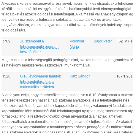
A képzés sikeres elvégzésével a résztvevők megismerik és elsajátítják a tehetség
közötti kommunikációt és együttműködést hatékonyabbá tevő élménypedagógiai
feladatokat és azok feldolgozási lehetőségeit. Alkalmassá váljanak egy csoport e
igényeihez iga-zodó, a fejlesztési célokat támogató játékok és gyakorlatok
megválasztására, valamint a gya-korlatok által szerzett élmények hatékony csopo
feldolgozására.
R709
10 szempont a
Polonkai
Bajor Péter
FSZTv.7.1
tehetségsegítő program
Mária
készítéséhez
Megismertetni a tehetségsegítő pedagógusokat, szakembereket a programkészíté
és hatékony módszerével, eszközeivel munkaformáival.
H528
6-10. évfolyamon tanulók
Katz Sándor
107/1/201
tehetségfejlesztése a
matematika területén
A tanfolyam célja, hogy résztvevőket megismertesse a 6-10. évfolyamon a matema
tehetségfejlesztésben használható szakmai anyagokkal és a tehetségfejlesztés
módszereivel. A tanfolyam ehhez kapcsolódó célja, hogy valamennyi feladattípus
kapcsolódóan több feladatból álló feladatanyagot nyújtson, megismertetessen ol
forrásokat, ahol a résztvevők további olyan anyagokat találhatnak, amelyek
felhasználhatók a matematika terén tehetséges tanulók fejlesztésében. Az átadott
tananyaghoz kapcsolódóan a továbbképzés számos pedagógiai és módszertani j
ad a szakmai anyagok feldolgozásához, ill, a tanulók motivációjának, kreativitásá