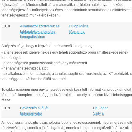
fejlesztéséhez. Mindemellett cél a matematika területén hatékonyan működő
tehetségfejlesztési műhelyek sok éves tapasztatainak bemutatása az elkötelezett
tehetségfejlesztő munka érdekében.
E018
Alkalmazói szoftverek és
Fülöp Márta
táblajátékok a tanulás
Marianna
támogatásában
A képzés célja, hogy a képzésben résztvevő ismerje meg:
- a tehetségesek igényeinek és egy tehetséggondozó program illeszkedésének
lehetőségeit
- a tehetségesek gondozásának hatékony módszereit
- néhány tehetségvizsgálatot
- az alkalmazói informatikának, a tanulást segítő szoftvereknek, az IKT eszközökn
tehetséggondozásban betöltött szerepét.
Továbbá ismerjen meg egy tehetségeseknek készített informatikai produktumokat
létrehozó, komplex tehetséggondozó projektet, amely a tanórán kívüli tehetségg
része.
E019
Bevezetés a jóllét
Dr. Fodor
tudományába
Szilvia
A modul során a pozitív pszichológia főbb jellegzetességeinek megismerése melle
résztvevők megismerik a jóllét fogalmát, ennek a komplex megközelítését, az okt