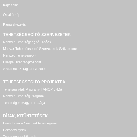
Kapcsolat
Oldaltérkép
Panaszkezelés
TEHETSÉGSEGÍTŐ SZERVEZETEK
Nemzeti Tehetségsegítő Tanács
Magyar Tehetségsegítő Szervezetek Szövetsége
Nemzeti Tehetségpont
Európai Tehetségközpont
A Matehetsz Tagszervezetei
TEHETSÉGSEGÍTŐ
PROJEKTEK
Tehetséghidak Program (TÁMOP 3.4.5)
Nemzeti Tehetség Program
Tehetségek Magyarországa
DÍJAK, KITÜNTETÉSEK
Bonis Bona – A nemzet tehetségeiért
Felfedezettjeink
Tehetségnagykövetek