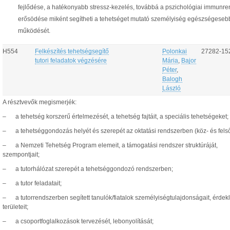
fejlődése, a hatékonyabb stressz-kezelés, továbbá a pszichológiai immunr
erősödése miként segítheti a tehetséget mutató személyiség egészségeseb
működését.
H554
Felkészítés tehetségsegítő
Polonkai
27282-15
tutori feladatok végzésére
Mária
,
Bajor
Péter
,
Balogh
László
A résztvevők megismerjék:
– a tehetség korszerű értelmezését, a tehetség fajtáit, a speciális tehetségeket;
– a tehetséggondozás helyét és szerepét az oktatási rendszerben (köz- és felső
– a Nemzeti Tehetség Program elemeit, a támogatási rendszer struktúráját,
szempontjait;
– a tutorhálózat szerepét a tehetséggondozó rendszerben;
– a tutor feladatait;
– a tutorrendszerben segített tanulók/fiatalok személyiségtulajdonságait, érdek
területeit;
– a csoportfoglalkozások tervezését, lebonyolítását;