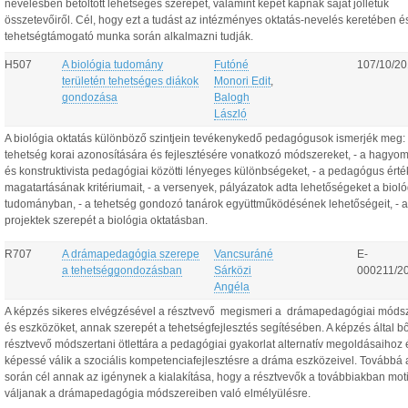
nevelésben betöltött lehetséges szerepét, valamint képet kapnak saját jóllétük
összetevőiről. Cél, hogy ezt a tudást az intézményes oktatás-nevelés keretében é
tehetségtámogató munka során alkalmazni tudják.
H507
A biológia tudomány
Futóné
107/10/2
területén tehetséges diákok
Monori Edit
,
gondozása
Balogh
László
A biológia oktatás különböző szintjein tevékenykedő pedagógusok ismerjék meg: 
tehetség korai azonosítására és fejlesztésére vonatkozó módszereket, - a hagyo
és konstruktivista pedagógiai közötti lényeges különbségeket, - a pedagógus érté
magatartásának kritériumait, - a versenyek, pályázatok adta lehetőségeket a bioló
tudományban, - a tehetség gondozó tanárok együttműködésének lehetőségeit, - a
projektek szerepét a biológia oktatásban.
R707
A drámapedagógia szerepe
Vancsuráné
E-
a tehetséggondozásban
Sárközi
000211/2
Angéla
A képzés sikeres elvégzésével a résztvevő megismeri a drámapedagógiai móds
és eszközöket, annak szerepét a tehetségfejlesztés segítésében. A képzés által b
résztvevő módszertani ötlettára a pedagógiai gyakorlat alternatív megoldásaihoz 
képessé válik a szociális kompetenciafejlesztésre a dráma eszközeivel. Továbbá
során cél annak az igénynek a kialakítása, hogy a résztvevők a továbbiakban mot
váljanak a drámapedagógia módszereiben való elmélyülésre.