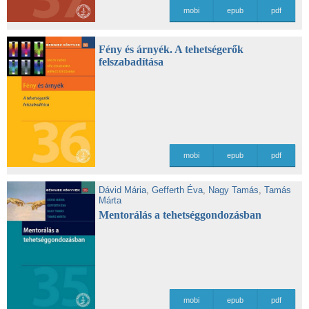
mobi
epub
pdf
Fény és árnyék. A tehetségerők
felszabadítása
mobi
epub
pdf
Dávid Mária
,
Gefferth Éva
,
Nagy Tamás
,
Tamás
Márta
Mentorálás a tehetséggondozásban
mobi
epub
pdf