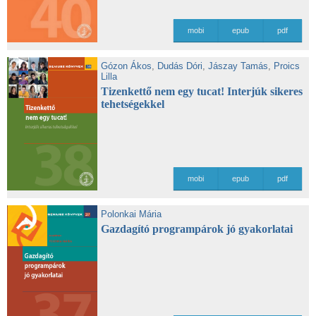
mobi
epub
pdf
Gózon Ákos
,
Dudás Dóri
,
Jászay Tamás
,
Proics
Lilla
Tizenkettő nem egy tucat! Interjúk sikeres
tehetségekkel
mobi
epub
pdf
Polonkai Mária
Gazdagító programpárok jó gyakorlatai