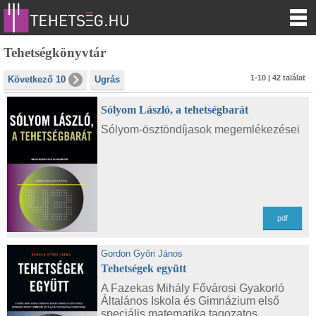
Tehetségkönyvtár
1-10 | 42 találat
Következő 10
Ugrás
Sólyom László, a tehetségbarát
Sólyom-ösztöndíjasok megemlékezései
pdf
Gordon Győri János
Tehetségek együtt
A Fazekas Mihály Fővárosi Gyakorló
Általános Iskola és Gimnázium első
speciális matematika tagozatos