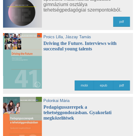
gimnáziumi osztálya
tehetségpedagógiai szempontokból.
pdf
Proics Lilla
,
Jászay Tamás
Driving the Future. Interviews with
successful young talents
mobi
epub
pdf
Polonkai Mária
Pedagógusszerepek a
tehetséggondozásban. Gyakorlati
megközelítések