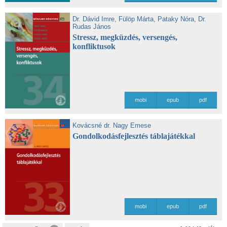
Dr. Dávid Imre
,
Fülöp Márta
,
Pataky Nóra
,
Dr.
Rudas János
Stressz, megküzdés, versengés,
konfliktusok
mobi
epub
pdf
Kovácsné dr. Nagy Emese
Gondolkodásfejlesztés táblajátékkal
mobi
epub
pdf