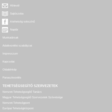
Hírlevél
Sajtószoba
A tehetség sokszínű
Naptár
Munkatársak
Adatkezelési szabályzat
Impresszum
Kapcsolat
Oldaltérkép
Panaszkezelés
TEHETSÉGSEGÍTŐ SZERVEZETEK
Nemzeti Tehetségsegítő Tanács
Magyar Tehetségsegítő Szervezetek Szövetsége
Nemzeti Tehetségpont
Európai Tehetségközpont