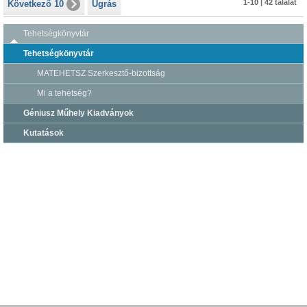
1-10 | 42 találat
Következő 10
Ugrás
Tehetségkönyvtár
Tehetségkönyvtár
MATEHETSZ Szerkesztő-bizottság
Mi a tehetség?
Géniusz Műhely Kiadványok
Kutatások