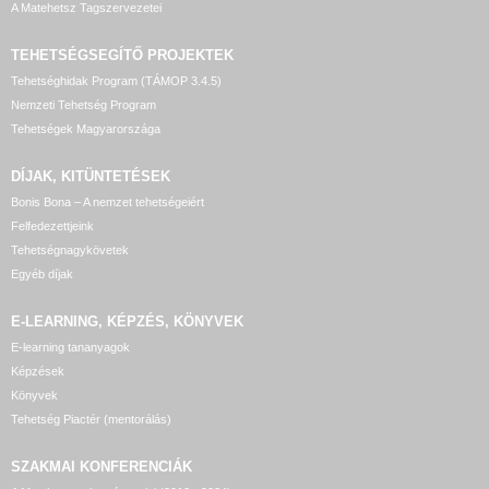
A Matehetsz Tagszervezetei
TEHETSÉGSEGÍTŐ
PROJEKTEK
Tehetséghidak Program (TÁMOP 3.4.5)
Nemzeti Tehetség Program
Tehetségek Magyarországa
DÍJAK, KITÜNTETÉSEK
Bonis Bona – A nemzet tehetségeiért
Felfedezettjeink
Tehetségnagykövetek
Egyéb díjak
E-LEARNING, KÉPZÉS, KÖNYVEK
E-learning tananyagok
Képzések
Könyvek
Tehetség Piactér (mentorálás)
SZAKMAI KONFERENCIÁK