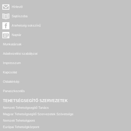
Hírlevél
Sajtószoba
A tehetség sokszínű
Naptár
Munkatársak
Adatkezelési szabályzat
Impresszum
Kapcsolat
Oldaltérkép
Panaszkezelés
TEHETSÉGSEGÍTŐ SZERVEZETEK
Nemzeti Tehetségsegítő Tanács
Magyar Tehetségsegítő Szervezetek Szövetsége
Nemzeti Tehetségpont
Európai Tehetségközpont