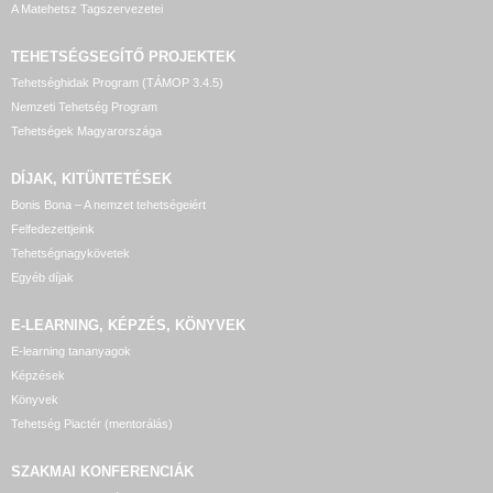
A Matehetsz Tagszervezetei
TEHETSÉGSEGÍTŐ
PROJEKTEK
Tehetséghidak Program (TÁMOP 3.4.5)
Nemzeti Tehetség Program
Tehetségek Magyarországa
DÍJAK, KITÜNTETÉSEK
Bonis Bona – A nemzet tehetségeiért
Felfedezettjeink
Tehetségnagykövetek
Egyéb díjak
E-LEARNING, KÉPZÉS, KÖNYVEK
E-learning tananyagok
Képzések
Könyvek
Tehetség Piactér (mentorálás)
SZAKMAI KONFERENCIÁK