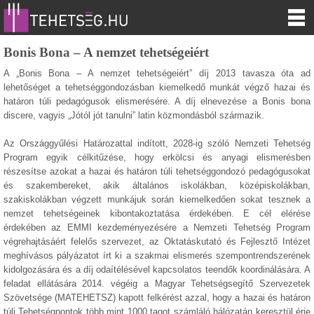
Bonis Bona – A nemzet tehetségeiért
A „Bonis Bona – A nemzet tehetségeiért” díj 2013 tavasza óta ad
lehetőséget a tehetséggondozásban kiemelkedő munkát végző hazai és
határon túli pedagógusok elismerésére. A díj elnevezése a Bonis bona
discere, vagyis „Jótól jót tanulni” latin közmondásból származik.
Az Országgyűlési Határozattal indított, 2028-ig szóló Nemzeti Tehetség
Program egyik célkitűzése, hogy erkölcsi és anyagi elismerésben
részesítse azokat a hazai és határon túli tehetséggondozó pedagógusokat
és szakembereket, akik általános iskolákban, középiskolákban,
szakiskolákban végzett munkájuk során kiemelkedően sokat tesznek a
nemzet tehetségeinek kibontakoztatása érdekében. E cél elérése
érdekében az EMMI kezdeményezésére a Nemzeti Tehetség Program
végrehajtásáért felelős szervezet, az Oktatáskutató és Fejlesztő Intézet
meghívásos pályázatot írt ki a szakmai elismerés szempontrendszerének
kidolgozására és a díj odaítélésével kapcsolatos teendők koordinálására. A
feladat ellátására 2014. végéig a Magyar Tehetségsegítő Szervezetek
Szövetsége (MATEHETSZ) kapott felkérést azzal, hogy a hazai és határon
túli Tehetségpontok több mint 1000 tagot számláló hálózatán keresztül érje