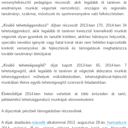
versenyfelkészítő pedagógus részesült, akik legalább öt tanéven át
eredményes munkát végeztek nemzetközi, országos és regionális
tanulmányi, szakmai, művészeti és sportversenyekre való felkészítésben.
„Kiváló tehetséggondozó”
díjban részesült 2013-ban 170, 2014-ben 34
tehetséggondozó, akik legalább öt tanéven keresztül kiemelkedő munkát
végeztek olyan gyerekek és tanulók körében, akikhez hátrányos helyzetük,
speciális nevelési igényük vagy fiatal koruk okán nem feltétlen kapcsolódik
konkrét versenysiker, de fejlesztésük és támogatásuk meghatározza
további tanulmányi életútjukat.
„Kiváló tehetségsegítő”
díjat kapott 2013-ban 65, 2014-ben 7
tehetségsegítő, akik legalább öt tanéven át végeztek áldozatos munkát
tehetséggondozó műhelyek működtetésében, tehetséghálózat-fejlesztő
munkában illetve egyéb tehetségsegítő szervezői feladatokban.
Életműdíjat
2014-ben heten vehettek át több évtizeden át tartó,
példaértékű tehetséggondozó munkájuk elismeréseként.
A díjazottak pénzbeli támogatásban részesülnek.
A díjak átadására
második
alkalommal 2013. augusztus 28-án,
harmadszor