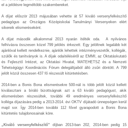
el a jelölésre legméltóbb szakembereket.
A díjat először 2013 májusában vehette át 57 kiváló versenyfelkészítő
pedagógus az Országos Középiskolai Tanulmányi Versenyeken elért
sikereik elismeréseként.
A díjat második alkalommal 2013 nyarán ítélték oda. A nyilvános
felhívásra összesen közel 799 jelölés érkezett. Egy jelöltnek legalább két
ajánlóval kellett rendelkeznie, ajánlók lehettek intézményvezetők, kollégák,
szülők és tanítványok is. A díjak odaítéléséről az EMMI, az Oktatáskutató
és Fejlesztő Intézet, az Oktatási Hivatal, MATEHETSZ és a Nemzeti
Tehetségügyi Koordinációs Fórum delegáltjaiból álló zsűri döntött. A 799
jelölt közül összesen 437 fő részesült kitüntetésben.
2014-ben a Bonis Bona elismerésekre 500-nál is több jelölt közül kellett
kiválasztani a bíráló bizottságnak azt a 63 kiváló pedagógust, akik
elismerésben részesültek, további 49 eredményes versenyfelkészítő
kolléga díjazására pedig a 2013-2014. évi OKTV díjátadó ünnepségen kerül
majd sor. Így 2014-ben további 112 fővel gyarapodott a Bonis Bona
kitüntetés tulajdonosainak köre.
„Kiváló versenyfelkészítő”
díjban 2013-ban 202, 2014-ben pedig 15