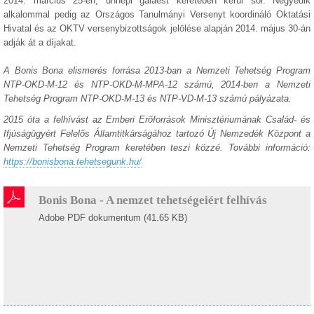
2014. március 25-én, ünnepi gálaest keretében kerül sor. Negyedik
alkalommal pedig az Országos Tanulmányi Versenyt koordináló Oktatási
Hivatal és az OKTV versenybizottságok jelölése alapján 2014. május 30-án
adják át a díjakat.
A Bonis Bona elismerés forrása 2013-ban a Nemzeti Tehetség Program
NTP-OKD-M-12 és NTP-OKD-M-MPA-12 számú, 2014-ben a Nemzeti
Tehetség Program NTP-OKD-M-13 és NTP-VD-M-13 számú pályázata.
2015 óta a felhívást az Emberi Erőforrások Minisztériumának Család- és
Ifjúságügyért Felelős Államtitkárságához tartozó Új Nemzedék Központ a
Nemzeti Tehetség Program keretében teszi közzé.
További információ:
https://bonisbona.tehetsegunk.hu/
Bonis Bona - A nemzet tehetségeiért felhívás
Adobe PDF dokumentum (41.65 KB)