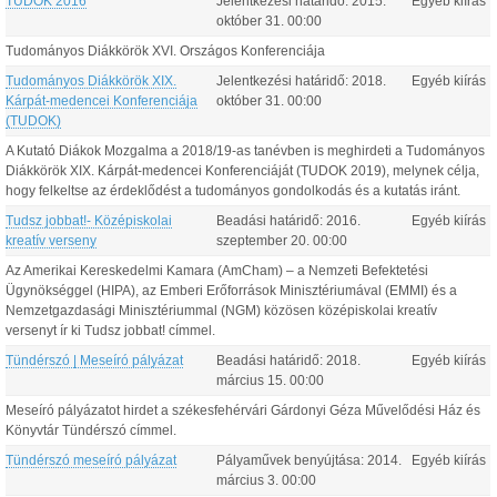
TUDOK 2016
Jelentkezési határidő:
2015.
Egyéb kiírás
október
31
.
00:00
Tudományos Diákkörök XVI. Országos Konferenciája
Tudományos Diákkörök XIX.
Jelentkezési határidő:
2018.
Egyéb kiírás
Kárpát-medencei Konferenciája
október
31
.
00:00
(TUDOK)
A Kutató Diákok Mozgalma a 2018/19-as tanévben is meghirdeti a Tudományos
Diákkörök XIX. Kárpát-medencei Konferenciáját (TUDOK 2019), melynek célja,
hogy felkeltse az érdeklődést a tudományos gondolkodás és a kutatás iránt.
Tudsz jobbat!- Középiskolai
Beadási határidő:
2016.
Egyéb kiírás
kreatív verseny
szeptember
20
.
00:00
Az Amerikai Kereskedelmi Kamara (AmCham) – a Nemzeti Befektetési
Ügynökséggel (HIPA), az Emberi Erőforrások Minisztériumával (EMMI) és a
Nemzetgazdasági Minisztériummal (NGM) közösen középiskolai kreatív
versenyt ír ki Tudsz jobbat! címmel.
Tündérszó | Meseíró pályázat
Beadási határidő:
2018.
Egyéb kiírás
március
15
.
00:00
Meseíró pályázatot hirdet a székesfehérvári Gárdonyi Géza Művelődési Ház és
Könyvtár Tündérszó címmel.
Tündérszó meseíró pályázat
Pályaművek benyújtása:
2014.
Egyéb kiírás
március
3
.
00:00