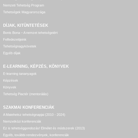
Nemzeti Tehetség Program
Tehetségek Magyarországa
DÍJAK, KITÜNTETÉSEK
Bonis Bona – A nemzet tehetségeiért
Felfedezettjeink
Tehetségnagykövetek
Egyéb díjak
E-LEARNING, KÉPZÉS, KÖNYVEK
E-learning tananyagok
Képzések
Könyvek
Tehetség Piactér (mentorálás)
SZAKMAI KONFERENCIÁK
A Matehetsz tehetségnapjai (2010 - 2024)
Nemzetközi konferenciák
Ez is tehetséggondozás! Elmélet és módszerek (2013)
Egyéb, további rendezvények, konferenciák