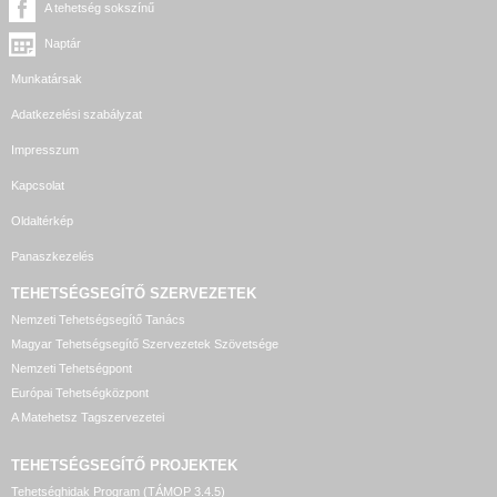
A tehetség sokszínű
Naptár
Munkatársak
Adatkezelési szabályzat
Impresszum
Kapcsolat
Oldaltérkép
Panaszkezelés
TEHETSÉGSEGÍTŐ SZERVEZETEK
Nemzeti Tehetségsegítő Tanács
Magyar Tehetségsegítő Szervezetek Szövetsége
Nemzeti Tehetségpont
Európai Tehetségközpont
A Matehetsz Tagszervezetei
TEHETSÉGSEGÍTŐ
PROJEKTEK
Tehetséghidak Program (TÁMOP 3.4.5)