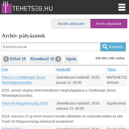
Aktuális pályázatok
Archív pályázatok
Archív pályázatok
436-450 | 495 találat
Előző 15
Következő 15
Ugrás
Cím
Határidő
Típus
Toborzó a Snétberger Zenei
Jelentkezési határidő:
2020.
MATEHETSZ
Tehetségközpontba
január
31
.
00:00
felhívás
2020. január végéig lehet jelentkezni meghallgatásra a Snétberger Zenei
Tehetségközpontba.
Trash Art Magyarország 2018
Jelentkezési határidő:
2018.
Egyéb kiírás
március
15
.
00:00
2018. március 15-ig lehet nevezni kreatív ötletekkel és szobortervekkel az idei
Trash Art Magyarország művészeti programra!