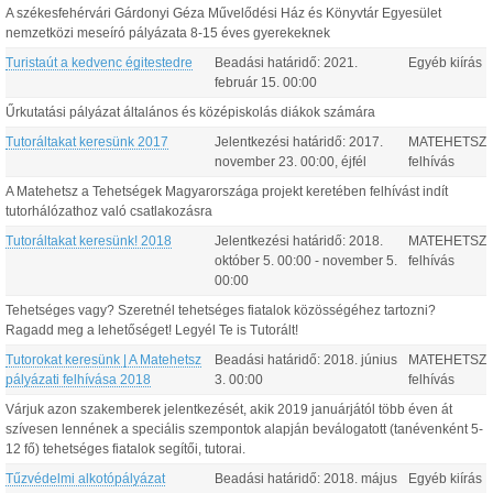
A székesfehérvári Gárdonyi Géza Művelődési Ház és Könyvtár Egyesület
nemzetközi meseíró pályázata 8-15 éves gyerekeknek
Turistaút a kedvenc égitestedre
Beadási határidő:
2021.
Egyéb kiírás
február
15
.
00:00
Űrkutatási pályázat általános és középiskolás diákok számára
Tutoráltakat keresünk 2017
Jelentkezési határidő:
2017.
MATEHETSZ
november
23
.
00:00
, éjfél
felhívás
A Matehetsz a Tehetségek Magyarországa projekt keretében felhívást indít
tutorhálózathoz való csatlakozásra
Tutoráltakat keresünk! 2018
Jelentkezési határidő:
2018.
MATEHETSZ
október
5
.
00:00
-
november
5
.
felhívás
00:00
Tehetséges vagy? Szeretnél tehetséges fiatalok közösségéhez tartozni?
Ragadd meg a lehetőséget! Legyél Te is Tutorált!
Tutorokat keresünk | A Matehetsz
Beadási határidő:
2018.
június
MATEHETSZ
pályázati felhívása 2018
3
.
00:00
felhívás
Várjuk azon szakemberek jelentkezését, akik 2019 januárjától több éven át
szívesen lennének a speciális szempontok alapján beválogatott (tanévenként 5-
12 fő) tehetséges fiatalok segítői, tutorai.
Tűzvédelmi alkotópályázat
Beadási határidő:
2018.
május
Egyéb kiírás