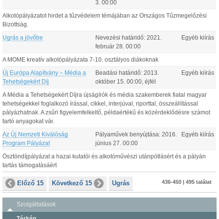
3
.
00:00
Alkotópályázatot hirdet a tűzvédelem témájában az Országos Tűzmegelőzési
Bizottság.
Ugrás a jövőbe
Nevezési határidő:
2021.
Egyéb kiírás
február
28
.
00:00
A MOME kreatív alkotópályázata 7-10. osztályos diákoknak
Új Európa Alapítvány – Média a
Beadási határidő:
2013.
Egyéb kiírás
Tehetségekért Díj
október
15
.
00:00
, éjfél
A Média a Tehetségekért Díjra újságírók és média szakemberek fiatal magyar
tehetségekkel foglalkozó írással, cikkel, interjúval, riporttal, összeállítással
pályázhatnak. A zsűri figyelemfelkeltő, példaértékű és közérdeklődésre számot
tartó anyagokat vár.
Az Új Nemzeti Kiválóság
Pályaművek benyújtása:
2016.
Egyéb kiírás
Program Pályázat
június
27
.
00:00
Ösztöndíjpályázat a hazai kutatói és alkotóművészi utánpótlásért és a pályán
tartás támogatásáért
436-450 | 495 találat
Előző 15
Következő 15
Ugrás
Szolgáltatások
Térkép