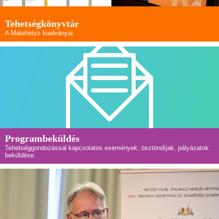
Tehetségkönyvtár
A Matehetsz kiadványai
Programbeküldés
Tehetséggondozással kapcsolatos események, ösztöndíjak, pályázatok
beküldése.