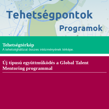
Tehetségtérkép
A tehetséghálózat összes intézményének térképe.
Új típusú együttműködés a Global Talent
Mentoring programmal