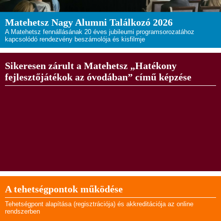
Matehetsz Nagy Alumni Találkozó 2026
A Matehetsz fennállásának 20 éves jubileumi programsorozatához
kapcsolódó rendezvény beszámolója és kisfilmje
Sikeresen zárult a Matehetsz „Hatékony
fejlesztőjátékok az óvodában” című képzése
A tehetségpontok működése
Tehetségpont alapítása (regisztrációja) és akkreditációja az online
rendszerben