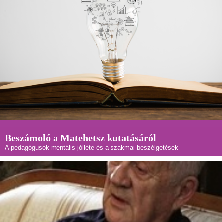
Beszámoló a Matehetsz kutatásáról
A pedagógusok mentális jólléte és a szakmai beszélgetések