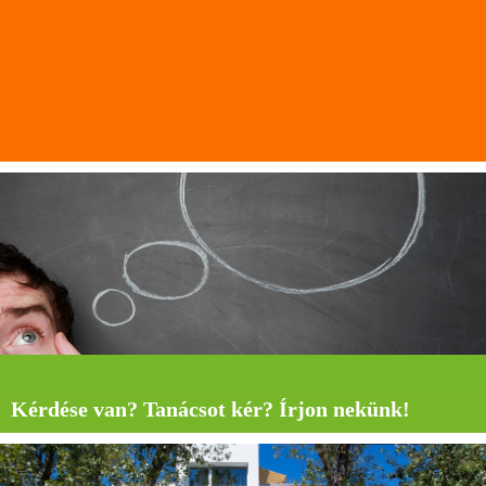
Kérdése van? Tanácsot kér? Írjon nekünk!