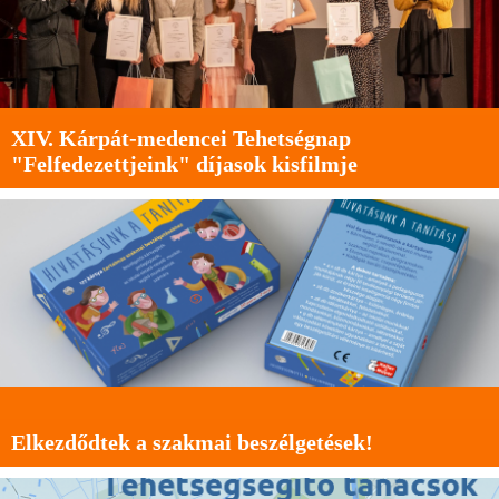
XIV. Kárpát-medencei Tehetségnap
"Felfedezettjeink" díjasok kisfilmje
Elkezdődtek a szakmai beszélgetések!