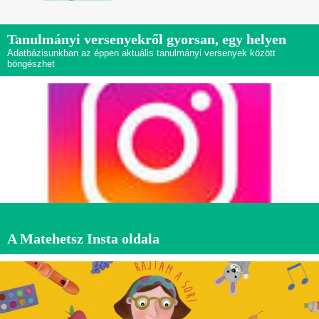
Tanulmányi versenyekről gyorsan, egy helyen
Adatbázisunkban az éppen aktuális tanulmányi versenyek között
böngészhet
A Matehetsz Insta oldala