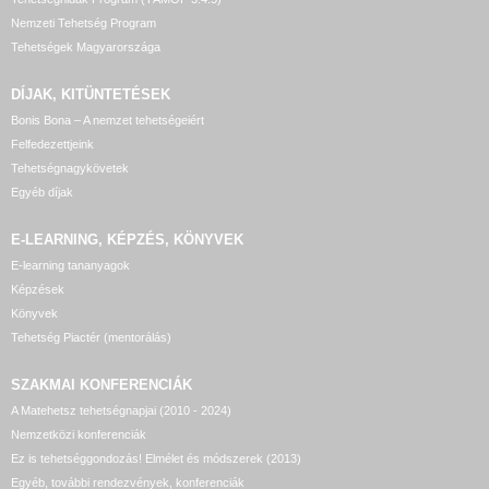
Nemzeti Tehetség Program
Tehetségek Magyarországa
DÍJAK, KITÜNTETÉSEK
Bonis Bona – A nemzet tehetségeiért
Felfedezettjeink
Tehetségnagykövetek
Egyéb díjak
E-LEARNING, KÉPZÉS, KÖNYVEK
E-learning tananyagok
Képzések
Könyvek
Tehetség Piactér (mentorálás)
SZAKMAI KONFERENCIÁK
A Matehetsz tehetségnapjai (2010 - 2024)
Nemzetközi konferenciák
Ez is tehetséggondozás! Elmélet és módszerek (2013)
Egyéb, további rendezvények, konferenciák