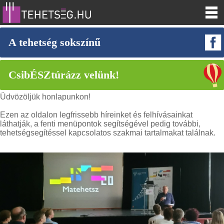
A tehetség sokszínű
CsibÉSZtúrázz velünk!
Üdvözöljük honlapunkon!
Ezen az oldalon legfrissebb híreinket és felhívásainkat
láthatják, a fenti menüpontok segítségével pedig további,
tehetségsegítéssel kapcsolatos szakmai tartalmakat találnak.