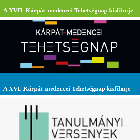
A XVII. Kárpát-medencei Tehetségnap kisfilmje
A XVI. Kárpát-medencei Tehetségnap kisfilmje