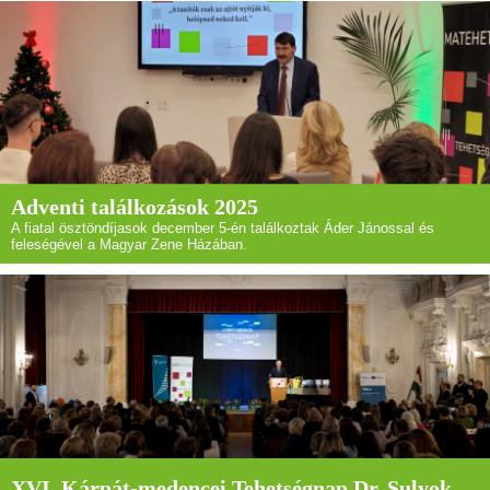
Adventi találkozások 2025
A fiatal ösztöndíjasok december 5-én találkoztak Áder Jánossal és
feleségével a Magyar Zene Házában.
XVI. Kárpát-medencei Tehetségnap Dr. Sulyok