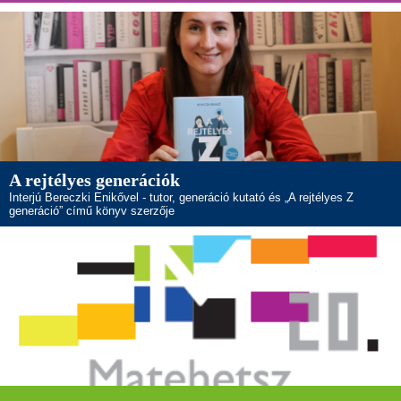
A rejtélyes generációk
Interjú Bereczki Enikővel - tutor, generáció kutató és „A rejtélyes Z
generáció” című könyv szerzője