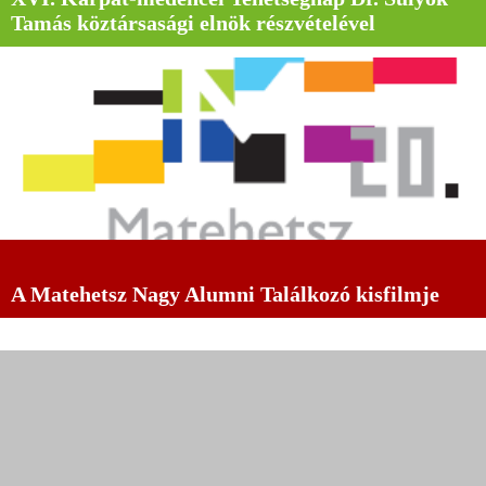
Tamás köztársasági elnök részvételével
A Matehetsz Nagy Alumni Találkozó kisfilmje