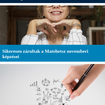
Sikeresen zárultak a Matehetsz novemberi
képzései