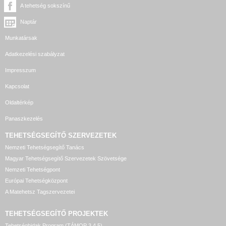
A tehetség sokszínű
Naptár
Munkatársak
Adatkezelési szabályzat
Impresszum
Kapcsolat
Oldaltérkép
Panaszkezelés
TEHETSÉGSEGÍTŐ SZERVEZETEK
Nemzeti Tehetségsegítő Tanács
Magyar Tehetségsegítő Szervezetek Szövetsége
Nemzeti Tehetségpont
Európai Tehetségközpont
A Matehetsz Tagszervezetei
TEHETSÉGSEGÍTŐ
PROJEKTEK
Tehetséghidak Program (TÁMOP 3.4.5)