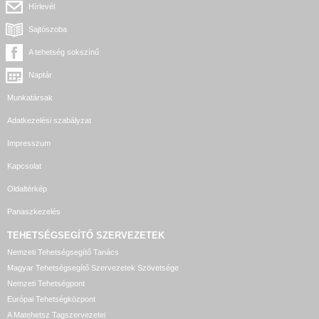
Hírlevél
Sajtószoba
A tehetség sokszínű
Naptár
Munkatársak
Adatkezelési szabályzat
Impresszum
Kapcsolat
Oldaltérkép
Panaszkezelés
TEHETSÉGSEGÍTŐ SZERVEZETEK
Nemzeti Tehetségsegítő Tanács
Magyar Tehetségsegítő Szervezetek Szövetsége
Nemzeti Tehetségpont
Európai Tehetségközpont
A Matehetsz Tagszervezetei