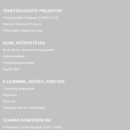
TEHETSÉGSEGÍTŐ
PROJEKTEK
Tehetséghidak Program (TÁMOP 3.4.5)
Nemzeti Tehetség Program
Tehetségek Magyarországa
DÍJAK, KITÜNTETÉSEK
Bonis Bona – A nemzet tehetségeiért
Felfedezettjeink
Tehetségnagykövetek
Egyéb díjak
E-LEARNING, KÉPZÉS, KÖNYVEK
E-learning tananyagok
Képzések
Könyvek
Tehetség Piactér (mentorálás)
SZAKMAI KONFERENCIÁK
A Matehetsz tehetségnapjai (2010 - 2024)