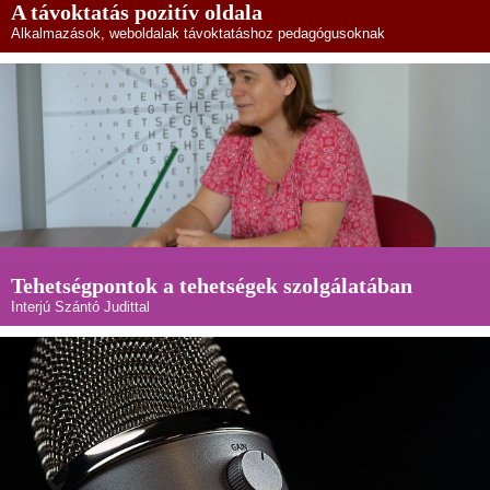
A távoktatás pozitív oldala
Alkalmazások, weboldalak távoktatáshoz pedagógusoknak
Tehetségpontok a tehetségek szolgálatában
Interjú Szántó Judittal