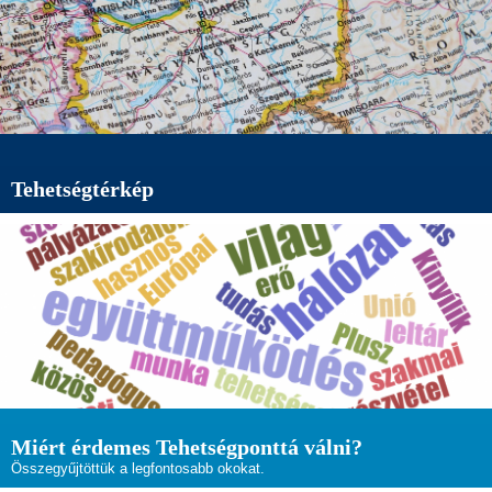
Tehetségtérkép
Miért érdemes Tehetségponttá válni?
Összegyűjtöttük a legfontosabb okokat.