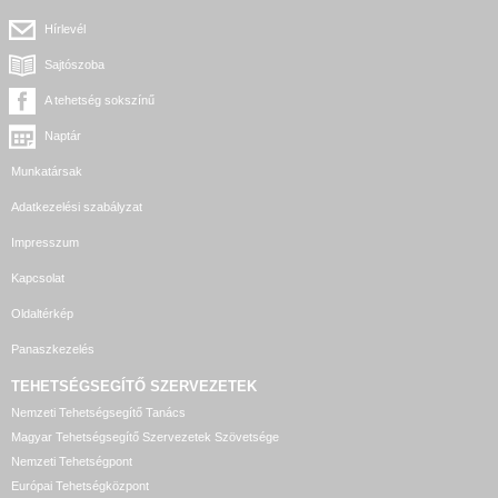
Hírlevél
Sajtószoba
A tehetség sokszínű
Naptár
Munkatársak
Adatkezelési szabályzat
Impresszum
Kapcsolat
Oldaltérkép
Panaszkezelés
TEHETSÉGSEGÍTŐ SZERVEZETEK
Nemzeti Tehetségsegítő Tanács
Magyar Tehetségsegítő Szervezetek Szövetsége
Nemzeti Tehetségpont
Európai Tehetségközpont