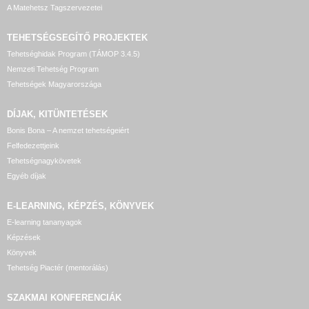
A Matehetsz Tagszervezetei
TEHETSÉGSEGÍTŐ
PROJEKTEK
Tehetséghidak Program (TÁMOP 3.4.5)
Nemzeti Tehetség Program
Tehetségek Magyarországa
DÍJAK, KITÜNTETÉSEK
Bonis Bona – A nemzet tehetségeiért
Felfedezettjeink
Tehetségnagykövetek
Egyéb díjak
E-LEARNING, KÉPZÉS, KÖNYVEK
E-learning tananyagok
Képzések
Könyvek
Tehetség Piactér (mentorálás)
SZAKMAI KONFERENCIÁK