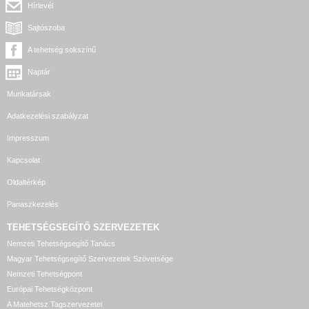
Hírlevél
Sajtószoba
A tehetség sokszínű
Naptár
Munkatársak
Adatkezelési szabályzat
Impresszum
Kapcsolat
Oldaltérkép
Panaszkezelés
TEHETSÉGSEGÍTŐ SZERVEZETEK
Nemzeti Tehetségsegítő Tanács
Magyar Tehetségsegítő Szervezetek Szövetsége
Nemzeti Tehetségpont
Európai Tehetségközpont
A Matehetsz Tagszervezetei