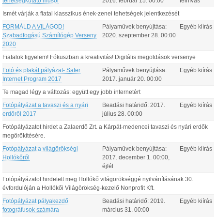
tehetségkutató műsor
2016.
február
15
.
00:00
felhívás
Ismét várják a fiatal klasszikus ének-zenei tehetségek jelentkezését
FORMÁLD A VILÁGOD!
Pályaművek benyújtása:
Egyéb kiírás
Szabadfogású Számítógép Verseny
2020.
szeptember
28
.
00:00
2020
Fiatalok figyelem! Fókuszban a kreativitás! Digitális megoldások versenye
Fotó és plakát pályázat- Safer
Pályaművek benyújtása:
Egyéb kiírás
Internet Program 2017
2017.
január
20
.
00:00
Te magad légy a változás: együtt egy jobb internetért
Fotópályázat a tavaszi és a nyári
Beadási határidő:
2017.
Egyéb kiírás
erdőről 2017
július
28
.
00:00
Fotópályázatot hirdet a Zalaerdő Zrt. a Kárpát-medencei tavaszi és nyári erdők
megörökítésére.
Fotópályázat a világörökségi
Pályaművek benyújtása:
Egyéb kiírás
Hollókőről
2017.
december
1
.
00:00
,
éjfél
Fotópályázatot hirdetett meg Hollókő világörökséggé nyilvánításának 30.
évfordulóján a Hollókői Világörökség-kezelő Nonprofit Kft.
Fotópályázat pályakezdő
Beadási határidő:
2019.
Egyéb kiírás
fotográfusok számára
március
31
.
00:00