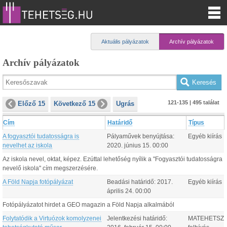
Aktuális pályázatok
Archív pályázatok
Archív pályázatok
121-135 | 495 találat
Előző 15
Következő 15
Ugrás
Cím
Határidő
Típus
A fogyasztói tudatosságra is
Pályaművek benyújtása:
Egyéb kiírás
nevelhet az iskola
2020.
június
15
.
00:00
Az iskola nevel, oktat, képez. Ezúttal lehetőség nyílik a "Fogyasztói tudatosságra
nevelő iskola" cím megszerzésére.
A Föld Napja fotópályázat
Beadási határidő:
2017.
Egyéb kiírás
április
24
.
00:00
Fotópályázatot hirdet a GEO magazin a Föld Napja alkalmából
Folytatódik a Virtuózok komolyzenei
Jelentkezési határidő:
MATEHETSZ