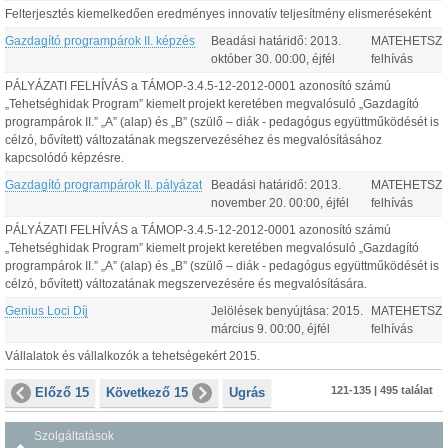
Felterjesztés kiemelkedően eredményes innovatív teljesítmény elismeréseként
Gazdagító programpárok II. képzés
Beadási határidő:
2013.
MATEHETSZ
október
30
.
00:00
, éjfél
felhívás
PÁLYÁZATI FELHÍVÁS a TÁMOP-3.4.5-12-2012-0001 azonosító számú
„Tehetséghidak Program” kiemelt projekt keretében megvalósuló „Gazdagító
programpárok II.” „A” (alap) és „B” (szülő – diák - pedagógus együttműködését is
célzó, bővített) változatának megszervezéséhez és megvalósításához
kapcsolódó képzésre.
Gazdagító programpárok II. pályázat
Beadási határidő:
2013.
MATEHETSZ
november
20
.
00:00
, éjfél
felhívás
PÁLYÁZATI FELHÍVÁS a TÁMOP-3.4.5-12-2012-0001 azonosító számú
„Tehetséghidak Program” kiemelt projekt keretében megvalósuló „Gazdagító
programpárok II.” „A” (alap) és „B” (szülő – diák - pedagógus együttműködését is
célzó, bővített) változatának megszervezésére és megvalósítására.
Genius Loci Díj
Jelölések benyújtása:
2015.
MATEHETSZ
március
9
.
00:00
, éjfél
felhívás
Vállalatok és vállalkozók a tehetségekért 2015.
121-135 | 495 találat
Előző 15
Következő 15
Ugrás
Szolgáltatások