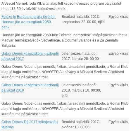
A Vescot Mérnökiroda Kft. által alapított képzőművészeti program pályázatot
hirdet 18-30 év közötti fotóművészeknek.
Fotózd le Európa energia-jövőjét!-
Beadási határidő:
2013.
Egyéb kiírás
Honnan jön az energiánk 2050-
szeptember
22
.
00:00
, éjfél
ben?
Honnan jön az energiánk 2050-ben? címmel nemzetközi fotópályázatot hirdet a
Magyar Természetvédők Szövetsége, a Counter Balance és a Za Zemiata
Bulgária.
Gábor Dénes középiskolai ösztöndíj
Jelentkezési határidő:
Egyéb kiírás
pályázat 2017
2017.
február
28
.
00:00
Gábor Dénes Nobel-díjas mérnök, fizikus, társadalmi gondolkodó, a Római Klub
alapító tagja emlékére, a NOVOFER Alapítvány a Műszaki Szellemi Alkotásért
kuratóriuma pályázatot hirdet
Gábor Dénes középiskolai ösztöndíj
Jelentkezési határidő:
Egyéb kiírás
pályázat 2018
2018.
március
10
.
00:00
,
éjfél
Gábor Dénes Nobel-díjas mérnök, fizikus, társadalmi gondolkodó, a Római Klub
alapító tagja emlékére, a NOVOFER Alapítvány a Műszaki Szellemi Alkotásért
kuratóriuma pályázatot hirdet.
Gábor Dénes-Díj 2017 felterjesztési
Beadási határidő:
2017.
Egyéb kiírás
felhívás
október
10
.
00:00