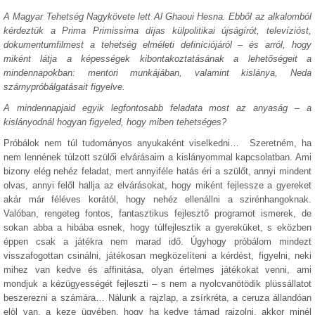
A Magyar Tehetség Nagykövete lett Al Ghaoui Hesna. Ebből az alkalomból
kérdeztük a Prima Primissima díjas külpolitikai újságírót, televízióst,
dokumentumfilmest a tehetség elméleti definíciójáról – és arról, hogy
miként látja a képességek kibontakoztatásának a lehetőségeit a
mindennapokban: mentori munkájában, valamint kislánya, Neda
szárnypróbálgatásait figyelve.
A mindennapjaid egyik legfontosabb feladata most az anyaság – a
kislányodnál hogyan figyeled, hogy miben tehetséges?
Próbálok nem túl tudományos anyukaként viselkedni… Szeretném, ha
nem lennének túlzott szülői elvárásaim a kislányommal kapcsolatban. Ami
bizony elég nehéz feladat, mert annyiféle hatás éri a szülőt, annyi mindent
olvas, annyi felől hallja az elvárásokat, hogy miként fejlessze a gyereket
akár már féléves korától, hogy nehéz ellenállni a szirénhangoknak.
Valóban, rengeteg fontos, fantasztikus fejlesztő programot ismerek, de
sokan abba a hibába esnek, hogy túlfejlesztik a gyereküket, s eközben
éppen csak a játékra nem marad idő. Úgyhogy próbálom mindezt
visszafogottan csinálni, játékosan megközelíteni a kérdést, figyelni, neki
mihez van kedve és affinitása, olyan értelmes játékokat venni, ami
mondjuk a kézügyességét fejleszti – s nem a nyolcvanötödik plüssállatot
beszerezni a számára… Nálunk a rajzlap, a zsírkréta, a ceruza állandóan
elöl van, a keze ügyében, hogy ha kedve támad rajzolni, akkor minél