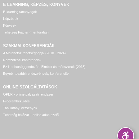
E-LEARNING, KÉPZÉS, KÖNYVEK
E-learning tananyagok
Képzések
Könyvek
Tehetség Piactér (mentorálás)
SZAKMAI KONFERENCIÁK
A Matehetsz tehetségnapjai (2010 - 2024)
Nemzetközi konferenciák
Ez is tehetséggondozás! Elmélet és módszerek (2013)
Egyéb, további rendezvények, konferenciák
ONLINE SZOLGÁLTATÁSOK
OPER - online pályázati rendszer
Programbeküldés
Tanulmányi versenyek
Tehetség hálózat – online adatkezelő