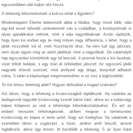
egyszerűbben oda tudjon ülni hozzá.
A tehetség felismerésének a kulcsa tehát a figyelem?
Mindenképpen! Eleinte beleestünk abba a hibába, hogy mivel több, nála
egy-két évvel idősebb unokatestvér van a családban, a kislányomnak is
olyan ajándékokat vettünk, mint a nála nagyobbaknak. Aztán rájöttünk,
hogy ilyen kis korban egy év még milyen nagy differencia, s lehet, hogy a
játék visszafelé sül el, mert frusztrációt okoz, ha nem tud úgy játszani,
nem olyan ügyes még az adott játékkal, mint a nagyobbak. De valamelyik
nap egyszerűen kiöntöttünk egy tál lencsét, ő azonnal hozta a kis fazekait,
vizet töltött beléjük, s egy órán át önfeledten játszott. Az egyszerű játék
nagyobb örömöt szerzett, mint amilyent egy drága, bonyolult adhatott
volna. S talán a képességei megismeréséhez is ez visz a legközelebb.
Te mit értesz tehetség alatt? Hogyan definiálod a magad számára?
Azt látom, hogy a tehetség a kíváncsiságból táplálkozik. Ha valakibe az
átalagosnál nagyobb kíváncsiság szorult bármi iránt, akkor ez a tudásvágy
képes kitaposni az utat a tehetsége kibontakoztatásához. Én azt az
embert nevezem tehetségesnek, akiben megvan a természetes
kíváncsiság és képes is tenni azért, hogy azt kielégítse. Ha valakinek a
szemében látom a sugárzást, a tüzet, amikor arról beszél, amivel
foglalkozik, akkor úgy érzem: itt kezdődik a tehetség. S az ilyen fiatal