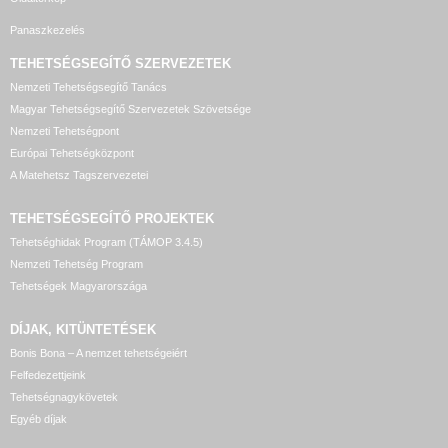
Panaszkezelés
TEHETSÉGSEGÍTŐ SZERVEZETEK
Nemzeti Tehetségsegítő Tanács
Magyar Tehetségsegítő Szervezetek Szövetsége
Nemzeti Tehetségpont
Európai Tehetségközpont
A Matehetsz Tagszervezetei
TEHETSÉGSEGÍTŐ
PROJEKTEK
Tehetséghidak Program (TÁMOP 3.4.5)
Nemzeti Tehetség Program
Tehetségek Magyarországa
DÍJAK, KITÜNTETÉSEK
Bonis Bona – A nemzet tehetségeiért
Felfedezettjeink
Tehetségnagykövetek
Egyéb díjak