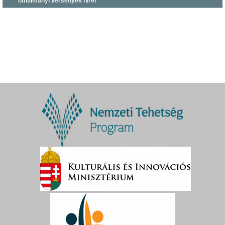
Tanulmányi versenyek hírei