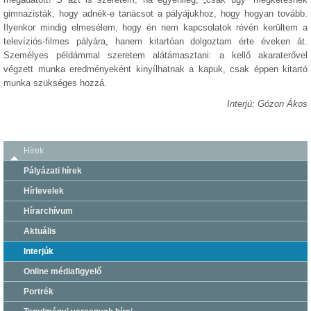
gimnazisták, hogy adnék-e tanácsot a pályájukhoz, hogy hogyan tovább.
Ilyenkor mindig elmesélem, hogy én nem kapcsolatok révén kerültem a
televíziós-filmes pályára, hanem kitartóan dolgoztam érte éveken át.
Személyes példámmal szeretem alátámasztani: a kellő akaraterővel
végzett munka eredményeként kinyílhatnak a kapuk, csak éppen kitartó
munka szükséges hozzá.
Interjú: Gózon Ákos
Hírek
Pályázati hírek
Hírlevelek
Hírarchívum
Aktuális
Interjúk
Online médiafigyelő
Portrék