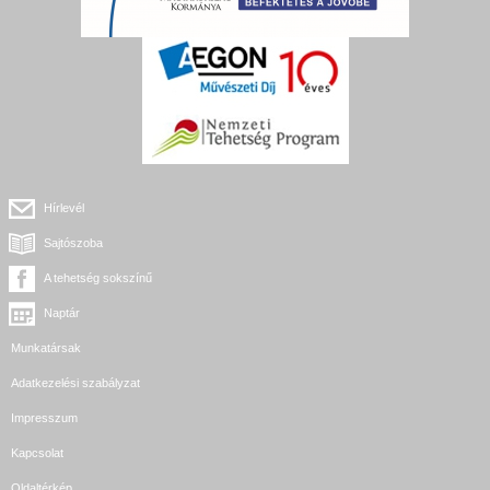
Hírlevél
Sajtószoba
A tehetség sokszínű
Naptár
Munkatársak
Adatkezelési szabályzat
Impresszum
Kapcsolat
Oldaltérkép