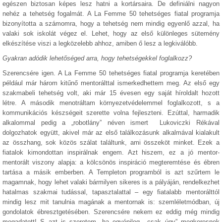
egészen biztosan képes lesz hatni a kortársaira. De definiálni nagyon
nehéz a tehetség fogalmát. A La Femme 50 tehetséges fiatal programja
bizonyította a számomra, hogy a tehetség nem mindig egyenlő azzal, ha
valaki sok iskolát végez el. Lehet, hogy az első különleges sütemény
elkészítése viszi a legközelebb ahhoz, amiben ő lesz a legkiválóbb.
Gyakran adódik lehetőséged arra, hogy tehetségekkel foglalkozz?
Szerencsére igen. A La Femme 50 tehetséges fiatal programja keretében
például már három kitűnő mentorálttal ismerkedhettem meg. Az első egy
szakmabeli tehetség volt, aki már 15 évesen egy saját híroldalt hozott
létre. A második menotráltam környezetvédelemmel foglalkozott, s a
kommunikációs készségeit szerette volna fejleszteni. Ezúttal, harmadik
alkalommal pedig a „robotlány” néven ismert Lukoviczki Rékával
dolgozhatok együtt, akivel már az első találkozásunk alkalmával kialakult
az összhang, sok közös szálat találtunk, ami összeköt minket. Ezek a
fiatalok kimondottan inspirálnak engem. Azt hiszem, ez a jó mentor-
mentorált viszony alapja: a kölcsönös inspiráció megteremtése és ébren
tartása a másik emberben. A Templeton programból is azt szűrtem le
magamnak, hogy lehet valaki bármilyen sikeres is a pályáján, rendelkezhet
hatalmas szakmai tudással, tapasztalattal – egy fiatalabb mentorálttól
mindig lesz mit tanulnia magának a mentornak is: szemléletmódban, új
gondolatok ébresztgetésében. Szerencsére nekem ez eddig még mindig
megadatott! S azt is szeretem, ha egyénileg, „csak úgy” megkeresnek