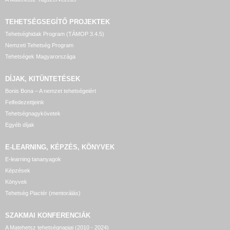
TEHETSÉGSEGÍTŐ
PROJEKTEK
Tehetséghidak Program (TÁMOP 3.4.5)
Nemzeti Tehetség Program
Tehetségek Magyarországa
DÍJAK, KITÜNTETÉSEK
Bonis Bona – A nemzet tehetségeiért
Felfedezettjeink
Tehetségnagykövetek
Egyéb díjak
E-LEARNING, KÉPZÉS, KÖNYVEK
E-learning tananyagok
Képzések
Könyvek
Tehetség Piactér (mentorálás)
SZAKMAI KONFERENCIÁK
A Matehetsz tehetségnapjai (2010 - 2024)