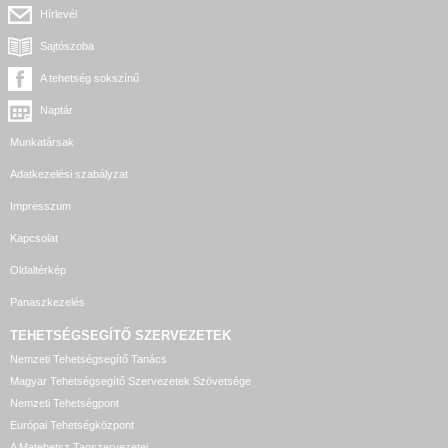
Hírlevél
Sajtószoba
A tehetség sokszínű
Naptár
Munkatársak
Adatkezelési szabályzat
Impresszum
Kapcsolat
Oldaltérkép
Panaszkezelés
TEHETSÉGSEGÍTŐ SZERVEZETEK
Nemzeti Tehetségsegítő Tanács
Magyar Tehetségsegítő Szervezetek Szövetsége
Nemzeti Tehetségpont
Európai Tehetségközpont
A Matehetsz Tagszervezetei