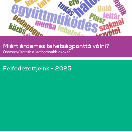
Miért érdemes tehetségponttá válni?
Összegyűjtöttük a legfontosabb okokat.
Felfedezettjeink - 2025.