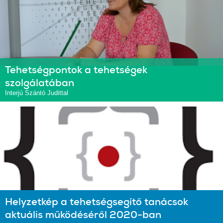
Tehetségpontok a tehetségek
szolgálatában
Interjú Szántó Judittal
Helyzetkép a tehetségsegítő tanácsok
aktuális működéséről 2020-ban