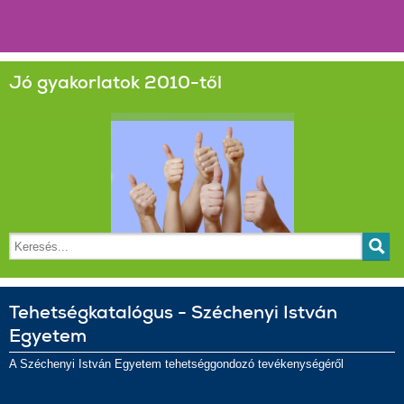
Jó gyakorlatok 2010-től
Tehetségkatalógus - Széchenyi István
Egyetem
A Széchenyi István Egyetem tehetséggondozó tevékenységéről