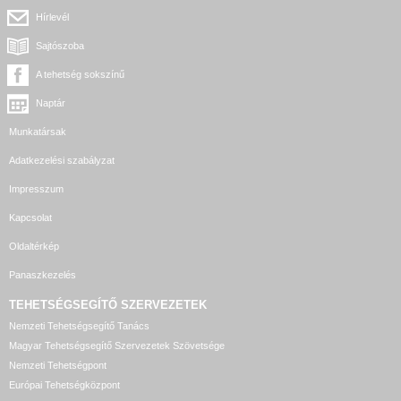
Hírlevél
Sajtószoba
A tehetség sokszínű
Naptár
Munkatársak
Adatkezelési szabályzat
Impresszum
Kapcsolat
Oldaltérkép
Panaszkezelés
TEHETSÉGSEGÍTŐ SZERVEZETEK
Nemzeti Tehetségsegítő Tanács
Magyar Tehetségsegítő Szervezetek Szövetsége
Nemzeti Tehetségpont
Európai Tehetségközpont