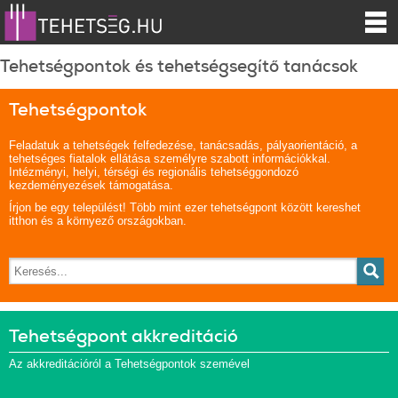
Tehetségpontok és tehetségsegítő tanácsok
Tehetségpontok
Feladatuk a tehetségek felfedezése, tanácsadás, pályaorientáció, a
tehetséges fiatalok ellátása személyre szabott információkkal.
Intézményi, helyi, térségi és regionális tehetséggondozó
kezdeményezések támogatása.
Írjon be egy települést! Több mint ezer tehetségpont között kereshet
itthon és a környező országokban.
Tehetségpont akkreditáció
Az akkreditációról a Tehetségpontok szemével