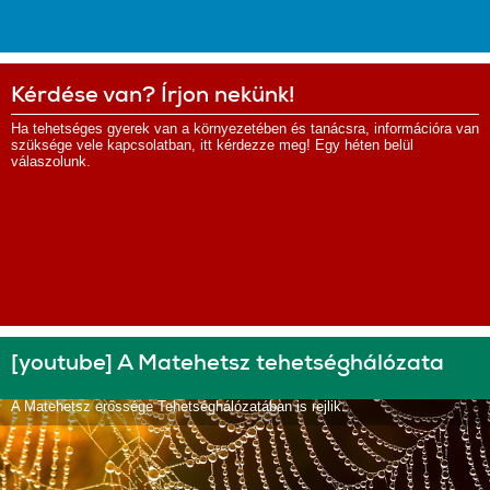
Kérdése van? Írjon nekünk!
Ha tehetséges gyerek van a környezetében és tanácsra, információra van
szüksége vele kapcsolatban, itt kérdezze meg! Egy héten belül
válaszolunk.
[youtube] A Matehetsz tehetséghálózata
A Matehetsz erőssége Tehetséghálózatában is rejlik.