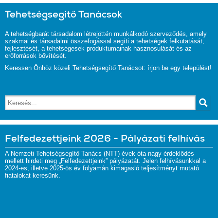
Tehetségsegítő Tanácsok
A tehetségbarát társadalom létrejöttén munkálkodó szerveződés, amely
szakmai és társadalmi összefogással segíti a tehetségek felkutatását,
fejlesztését, a tehetségesek produktumainak hasznosulását és az
erőforrások bővítését.
Keressen Önhöz közeli Tehetségsegítő Tanácsot: írjon be egy települést!
Felfedezettjeink 2026 - Pályázati felhívás
A Nemzeti Tehetségsegítő Tanács (NTT) évek óta nagy érdeklődés
mellett hirdeti meg „Felfedezettjeink” pályázatát. Jelen felhívásunkkal a
2024-es, illetve 2025-ös év folyamán kimagasló teljesítményt mutató
fiatalokat keresünk.