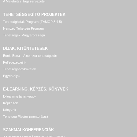
A Matehetsz Tagszervezetei
TEHETSÉGSEGÍTŐ
PROJEKTEK
Tehetséghidak Program (TÁMOP 3.4.5)
Nemzeti Tehetség Program
Tehetségek Magyarországa
DÍJAK, KITÜNTETÉSEK
Bonis Bona – A nemzet tehetségeiért
Felfedezettjeink
Tehetségnagykövetek
Egyéb díjak
E-LEARNING, KÉPZÉS, KÖNYVEK
E-learning tananyagok
Képzések
Könyvek
Tehetség Piactér (mentorálás)
SZAKMAI KONFERENCIÁK