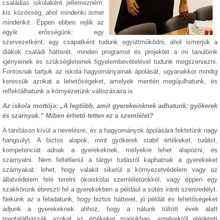
családias iskolaként jellemezném:
kis közösség, ahol mindenki ismer
mindenkit. Éppen ebben rejlik az
egyik erősségünk: egy
szervezetként, egy csapatként tudunk együttműködni, ahol ismerjük a
diákok családi hátterét, minden programot és projektet a mi tanulóink
igényeinek és szükségleteinek figyelembevételével tudunk megszervezni.
Fontosnak tartjuk az iskola hagyományainak ápolását, ugyanakkor mindig
keressük azokat a lehetőségeket, amelyek mentén megújulhatunk, és
reflektálhatunk a környezetünk változásaira is.
Az iskola mottója: „A legtöbb, amit gyerekeinknek adhatunk: gyökerek
és szárnyak.” Miben érhető tetten ez a szemlélet?
A tanításon kívül a nevelésre, és a hagyományok ápolására fektetünk nagy
hangsúlyt. A biztos alapok, mint gyökerek stabil értékeket, tudást,
kompetenciát adnak a gyerekeknek, melyekre lehet alapozni, és
szárnyalni. Nem feltétlenül a tárgyi tudástól kaphatnak a gyerekeket
szárnyakat: lehet, hogy valakit sikerül a környezetvédelem vagy az
állatvédelem felé terelni ökoiskolai szemléletünkkel, vagy éppen egy
szakkörünk ébreszti fel a gyerekekben a például a sütés iránti szenvedélyt.
Nekünk az a feladatunk, hogy biztos hátteret, jó példát és lehetőségeket
adjunk a gyerekeknek ahhoz, hogy a nálunk töltött évek alatt
megtalálhassák azokat az értékeket magukban, amelyektől elédetett