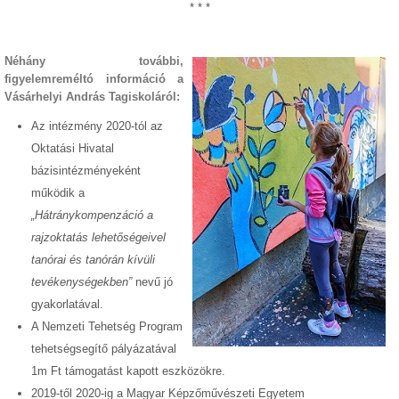
* * *
Néhány további,
figyelemreméltó információ a
Vásárhelyi András Tagiskoláról:
Az intézmény 2020-tól az
Oktatási Hivatal
bázisintézményeként
működik a
„Hátránykompenzáció a
rajzoktatás lehetőségeivel
tanórai és tanórán kívüli
tevékenységekben”
nevű jó
gyakorlatával.
A Nemzeti Tehetség Program
tehetségsegítő pályázatával
1m Ft támogatást kapott eszközökre.
2019-től 2020-ig a Magyar Képzőművészeti Egyetem