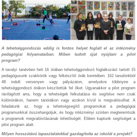
A tehetséggondozás eddig is fontos helyet foglalt el az intézmény
pedagógiai folyamataiban. Miben tudott újat nyújtani a pilot
program?
A tavalyi tanévben heti 16 órában tehetséggondozó foglalkozást tartott 15
pedagógusunk szakkörök vagy felkészítő órák keretében. 162 tanulónkból
48 indult versenyen vagy pályázaton, amelyekre többnyire a
tehetséggondozó órákon készítettük fel őket. Ugyanakkor a pilot program
rávilágított arra, hogy a tehetségek felkutatása és segítése nem csak
különórákon, hanem tanórákon vagy azokon kívül is megvalósulhat. A
feladatunk az, hogy a tehetségsegítő programokat a pedagógiai
programunkkal összehangoljuk, és hogy intézményi szinten megteremtsük
a programok megvalósításának lehetőségét. Ebben kaptunk segítséget a
pilot program alatt.
Milyen hosszútávú tapasztalatokkal gazdagította az iskolát a projekt?