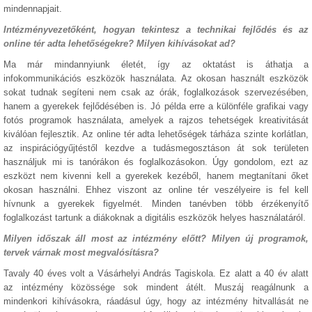
mindennapjait.
Intézményvezetőként, hogyan tekintesz a technikai fejlődés és az
online tér adta lehetőségekre? Milyen kihívásokat ad?
Ma már mindannyiunk életét, így az oktatást is áthatja a
infokommunikációs eszközök használata. Az okosan használt eszközök
sokat tudnak segíteni nem csak az órák, foglalkozások szervezésében,
hanem a gyerekek fejlődésében is. Jó példa erre a különféle grafikai vagy
fotós programok használata, amelyek a rajzos tehetségek kreativitását
kiválóan fejlesztik. Az online tér adta lehetőségek tárháza szinte korlátlan,
az inspirációgyűjtéstől kezdve a tudásmegosztáson át sok területen
használjuk mi is tanórákon és foglalkozásokon. Úgy gondolom, ezt az
eszközt nem kivenni kell a gyerekek kezéből, hanem megtanítani őket
okosan használni. Ehhez viszont az online tér veszélyeire is fel kell
hívnunk a gyerekek figyelmét. Minden tanévben több érzékenyítő
foglalkozást tartunk a diákoknak a digitális eszközök helyes használatáról.
Milyen időszak áll most az intézmény előtt? Milyen új programok,
tervek várnak most megvalósításra?
Tavaly 40 éves volt a Vásárhelyi András Tagiskola. Ez alatt a 40 év alatt
az intézmény közössége sok mindent átélt. Muszáj reagálnunk a
mindenkori kihívásokra, ráadásul úgy, hogy az intézmény hitvallását ne