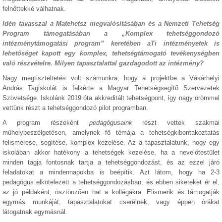
felnőttekké válhatnak.
Idén tavasszal a Matehetsz megvalósításában és a Nemzeti Tehetség
Program támogatásában a „Komplex tehetséggondozó
intézménytámogatási program” keretében aTi intézményetek is
lehetőséget kapott egy komplex, tehetségtámogató tevékenységben
való részvételre. Milyen tapasztalattal gazdagodott az intézmény?
Nagy megtiszteltetés volt számunkra, hogy a projektbe a Vásárhelyi
András Tagiskolát is felkérte a Magyar Tehetségsegítő Szervezetek
Szövetsége. Iskolánk 2019 óta akkreditált tehetségpont, így nagy örömmel
vettünk részt a tehetséggondozó pilot programban.
A program részeként
pedagógusaink
részt vettek szakmai
műhelybeszélgetésen, amelynek fő témája a tehetségkibontakoztatás
felismerése, segítése, komplex kezelése. Az a tapasztalatunk, hogy egy
iskolában akkor hatékony a tehetségek kezelése, ha a nevelőtestület
minden tagja fontosnak tartja a tehetséggondozást, és az ezzel járó
feladatokat a mindennapokba is beépítik. Azt látom, hogy ha 2-3
pedagógus elkötelezett a tehetséggondozásban, és ebben sikereket ér el,
az jó példaként, ösztönzően hat a kollégákra. Elismerik és támogatják
egymás munkáját, tapasztalatokat cserélnek, vagy éppen órákat
látogatnak egymásnál.