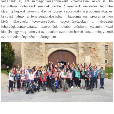
veszítsük el, azt mintegy vezérfonálként követhessük akkor is, ha
körülöttünk változások mennek végbe. Szeretnénk nevelőtestületünkbe
olyan új tagokat bevonni, akik be tudnak kapcsolódni a programunkba, és
kihívást látnak a tehetséggondozásban. Hagyományos programjainkon
kívül (ökoiskolai tevékenységek, hagyományápolás) a művészeti
tehetségkibontakoztatást szeretnénk tovább erősíteni, valamint kezd
kiépülni egy mag, amelyet az irodalom szeretete hozott össze, mint vezető
ezt a kezdeményezést is támogatom.