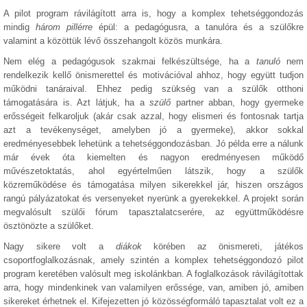
A pilot program rávilágított arra is, hogy a komplex tehetséggondozás
mindig
három pillérre
épül: a pedagógusra, a tanulóra és a szülőkre
valamint a közöttük lévő összehangolt közös munkára.
Nem elég a pedagógusok szakmai felkészültsége, ha a
tanuló
nem
rendelkezik kellő önismerettel és motivációval ahhoz, hogy együtt tudjon
működni tanáraival. Ehhez pedig szükség van a szülők otthoni
támogatására is. Azt látjuk, ha a
szülő
partner abban, hogy gyermeke
erősségeit felkaroljuk (akár csak azzal, hogy elismeri és fontosnak tartja
azt a tevékenységet, amelyben jó a gyermeke), akkor sokkal
eredményesebbek lehetünk a tehetséggondozásban. Jó példa erre a nálunk
már évek óta kiemelten és nagyon eredményesen működő
művészetoktatás, ahol egyértelműen látszik, hogy a szülők
közreműködése és támogatása milyen sikerekkel jár, hiszen országos
rangú pályázatokat és versenyeket nyerünk a gyerekekkel. A projekt során
megvalósult szülői fórum tapasztalatcserére, az együttműködésre
ösztönözte a szülőket.
Nagy sikere volt a
diákok
körében az önismereti, játékos
csoportfoglalkozásnak, amely szintén a komplex tehetséggondozó pilot
program keretében valósult meg iskolánkban. A foglalkozások rávilágítottak
arra, hogy mindenkinek van valamilyen erőssége, van, amiben jó, amiben
sikereket érhetnek el. Kifejezetten jó közösségformáló tapasztalat volt ez a