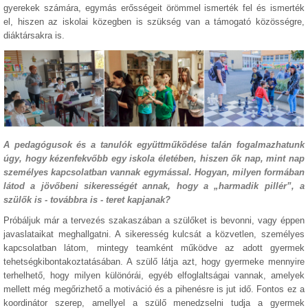
gyerekek számára, egymás erősségeit örömmel ismerték fel és ismerték
el, hiszen az iskolai közegben is szükség van a támogató közösségre,
diáktársakra is.
A pedagógusok és a tanulók együttműködése talán fogalmazhatunk
úgy, hogy kézenfekvőbb egy iskola életében, hiszen ők nap, mint nap
személyes kapcsolatban vannak egymással. Hogyan, milyen formában
látod a jövőbeni sikerességét annak, hogy a „harmadik pillér”, a
szülők is - továbbra is - teret kapjanak?
Próbáljuk már a tervezés szakaszában a szülőket is bevonni, vagy éppen
javaslataikat meghallgatni. A sikeresség kulcsát a közvetlen, személyes
kapcsolatban látom, mintegy teamként működve az adott gyermek
tehetségkibontakoztatásában. A szülő látja azt, hogy gyermeke mennyire
terhelhető, hogy milyen különórái, egyéb elfoglaltságai vannak, amelyek
mellett még megőrizhető a motiváció és a pihenésre is jut idő. Fontos ez a
koordinátor szerep, amellyel a szülő menedzselni tudja a gyermek