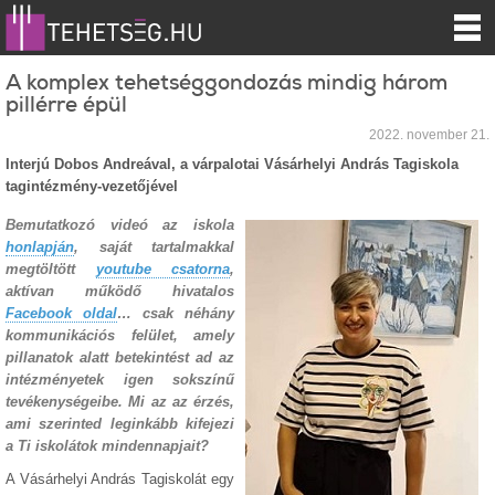
A komplex tehetséggondozás mindig három
pillérre épül
2022. november 21.
Interjú Dobos Andreával, a várpalotai Vásárhelyi András Tagiskola
tagintézmény-vezetőjével
Bemutatkozó videó az iskola
honlapján
, saját tartalmakkal
megtöltött
youtube csatorna
,
aktívan működő hivatalos
Facebook oldal
… csak néhány
kommunikációs felület, amely
pillanatok alatt betekintést ad az
intézményetek igen sokszínű
tevékenységeibe. Mi az az érzés,
ami szerinted leginkább kifejezi
a Ti iskolátok mindennapjait?
A Vásárhelyi András Tagiskolát egy