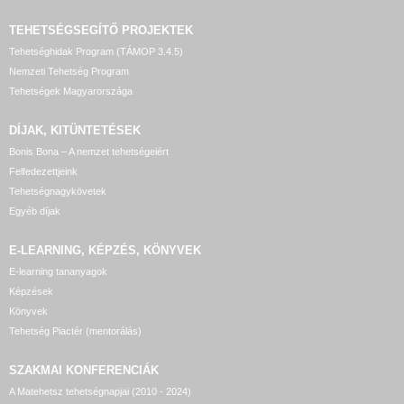
TEHETSÉGSEGÍTŐ
PROJEKTEK
Tehetséghidak Program (TÁMOP 3.4.5)
Nemzeti Tehetség Program
Tehetségek Magyarországa
DÍJAK, KITÜNTETÉSEK
Bonis Bona – A nemzet tehetségeiért
Felfedezettjeink
Tehetségnagykövetek
Egyéb díjak
E-LEARNING, KÉPZÉS, KÖNYVEK
E-learning tananyagok
Képzések
Könyvek
Tehetség Piactér (mentorálás)
SZAKMAI KONFERENCIÁK
A Matehetsz tehetségnapjai (2010 - 2024)