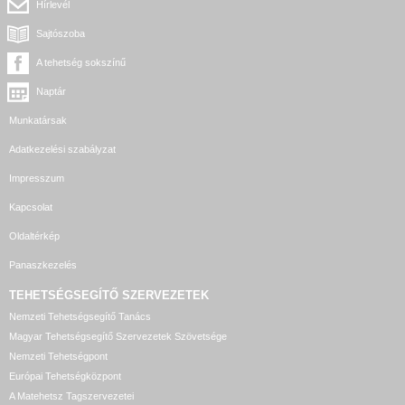
Hírlevél
Sajtószoba
A tehetség sokszínű
Naptár
Munkatársak
Adatkezelési szabályzat
Impresszum
Kapcsolat
Oldaltérkép
Panaszkezelés
TEHETSÉGSEGÍTŐ SZERVEZETEK
Nemzeti Tehetségsegítő Tanács
Magyar Tehetségsegítő Szervezetek Szövetsége
Nemzeti Tehetségpont
Európai Tehetségközpont
A Matehetsz Tagszervezetei