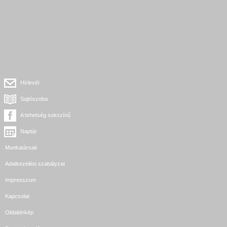
Hírlevél
Sajtószoba
A tehetség sokszínű
Naptár
Munkatársak
Adatkezelési szabályzat
Impresszum
Kapcsolat
Oldaltérkép