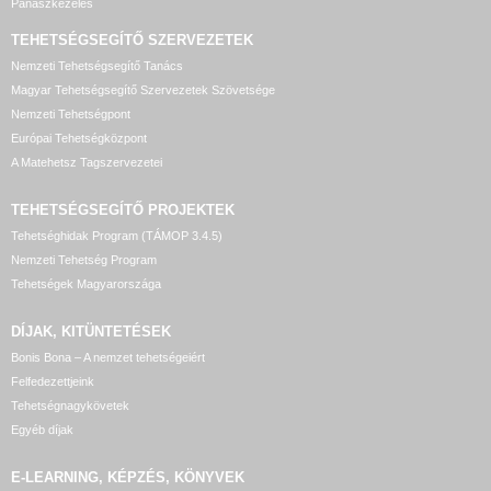
Panaszkezelés
TEHETSÉGSEGÍTŐ SZERVEZETEK
Nemzeti Tehetségsegítő Tanács
Magyar Tehetségsegítő Szervezetek Szövetsége
Nemzeti Tehetségpont
Európai Tehetségközpont
A Matehetsz Tagszervezetei
TEHETSÉGSEGÍTŐ
PROJEKTEK
Tehetséghidak Program (TÁMOP 3.4.5)
Nemzeti Tehetség Program
Tehetségek Magyarországa
DÍJAK, KITÜNTETÉSEK
Bonis Bona – A nemzet tehetségeiért
Felfedezettjeink
Tehetségnagykövetek
Egyéb díjak
E-LEARNING, KÉPZÉS, KÖNYVEK