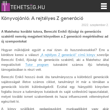
Könyvajánló: A rejtélyes Z generáció
2022. szeptember 2.
A Matehetsz korábbi tutora, Bereczki Enikő ifjúsági és generációs
szakértő nemrég megjelent könyvében a Z generáció megértéséhez ad
új szempontokat
Hogyan működjünk együtt a mai tizen- és huszonévesekkel?
Erre a
kérdésre keresi a választ
„A rejtélyes Z generáció” című könyv
szerzője
Bereczki Enikő, ifjúsági és generációs szakértő, aki a Matehetsz által
megvalósított
Tutor program
tutoraként számos ifjú tehetség
támogatásában is részt vett.
Bereczki Enikő hosszú évek óta tanulmányozza a különböző generációk
sajátosságait illetve számos cikket, tanulmányt írt már a témában a
generációk közötti különbségekről. Ezúttal egy hiánypótló könyvben
foglalta össze a tudományos kutatások és saját széleskörű tapasztalatait,
melyet további ismert szakemberek és hazai influenszerek véleményével
egészített ki.
A könyv szülőként, pedagógusként, munkaadóként vagy akár