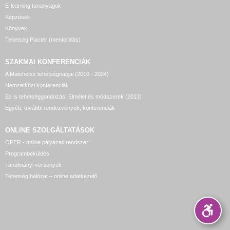
E-learning tananyagok
Képzések
Könyvek
Tehetség Piactér (mentorálás)
SZAKMAI KONFERENCIÁK
A Matehetsz tehetségnapjai (2010 - 2024)
Nemzetközi konferenciák
Ez is tehetséggondozás! Elmélet és módszerek (2013)
Egyéb, további rendezvények, konferenciák
ONLINE SZOLGÁLTATÁSOK
OPER - online pályázati rendszer
Programbeküldés
Tanulmányi versenyek
Tehetség hálózat – online adatkezelő