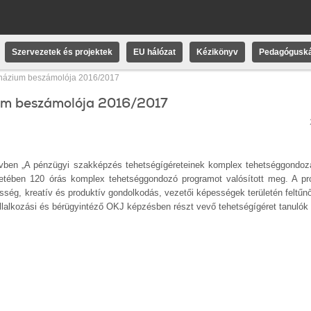
Szervezetek és projektek
EU hálózat
Kézikönyv
Pedagóguská
názium beszámolója 2016/2017
um beszámolója 2016/2017
ben „A pénzügyi szakképzés tehetségígéreteinek komplex tehetséggondo
etében 120 órás komplex tehetséggondozó programot valósított meg. A p
esség, kreatív és produktív gondolkodás, vezetői képességek területén feltűnő
llalkozási és bérügyintéző OKJ képzésben részt vevő tehetségígéret tanulók 