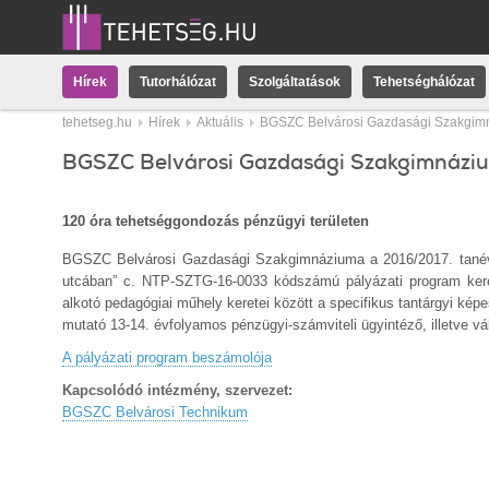
Hírek
Tutorhálózat
Szolgáltatások
Tehetséghálózat
tehetseg.hu
Hírek
Aktuális
BGSZC Belvárosi Gazdasági Szakgim
BGSZC Belvárosi Gazdasági Szakgimnázi
120 óra tehetséggondozás pénzügyi területen
BGSZC Belvárosi Gazdasági Szakgimnáziuma a 2016/2017. tanév
utcában” c. NTP-SZTG-16-0033 kódszámú pályázati program ker
alkotó pedagógiai műhely keretei között a specifikus tantárgyi kép
mutató 13-14. évfolyamos pénzügyi-számviteli ügyintéző, illetve vá
A pályázati program beszámolója
Kapcsolódó intézmény, szervezet:
BGSZC Belvárosi Technikum