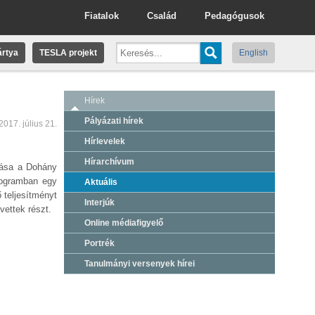
Fiatalok
Család
Pedagógusok
rtya
TESLA projekt
English
Hírek
Pályázati hírek
2017. július 21.
Hírlevelek
Hírarchívum
zása a Dohány
rogramban egy
Aktuális
 teljesítményt
Interjúk
vettek részt.
Online médiafigyelő
Portrék
Tanulmányi versenyek hírei