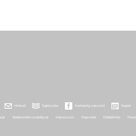
Hírlevél
Sajtószoba
A tehetség sokszínű
Naptár
sak
Adatkezelési szabályzat
Impresszum
Kapcsolat
Oldaltérkép
Pana