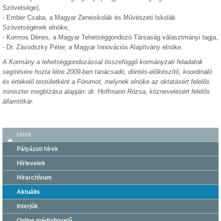
Szövetsége),
- Ember Csaba, a Magyar Zeneiskolák és Művészeti Iskolák
Szövetségének elnöke,
- Kormos Dénes, a Magyar Tehetséggondozó Társaság választmányi tagja,
- Dr. Závodszky Péter, a Magyar Innovációs Alapítvány elnöke.
A Kormány a tehetséggondozással összefüggő kormányzati feladatok
segítésére hozta létre 2009-ben tanácsadó, döntés-előkészítő, koordináló
és értékelő testületként a Fórumot, melynek elnöke az oktatásért felelős
miniszter megbízása alapján: dr. Hoffmann Rózsa, köznevelésért felelős
államtitkár.
Hírek
Pályázati hírek
Hírlevelek
Hírarchívum
Aktuális
Interjúk
Online médiafigyelő