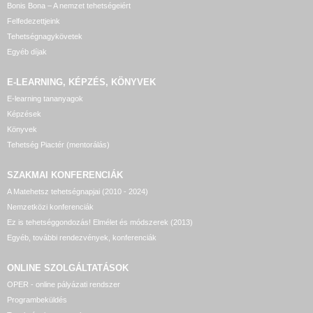
Bonis Bona – A nemzet tehetségeiért
Felfedezettjeink
Tehetségnagykövetek
Egyéb díjak
E-LEARNING, KÉPZÉS, KÖNYVEK
E-learning tananyagok
Képzések
Könyvek
Tehetség Piactér (mentorálás)
SZAKMAI KONFERENCIÁK
A Matehetsz tehetségnapjai (2010 - 2024)
Nemzetközi konferenciák
Ez is tehetséggondozás! Elmélet és módszerek (2013)
Egyéb, további rendezvények, konferenciák
ONLINE SZOLGÁLTATÁSOK
OPER - online pályázati rendszer
Programbeküldés