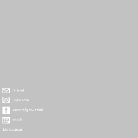
Hírlevél
Sajtószoba
A tehetség sokszínű
Naptár
Munkatársak