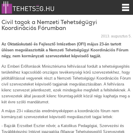
Civil tagok a Nemzeti Tehetségügyi
Koordinációs Fórumban
2013. augusztus 5.
Az Oktatáskutató és Fejlesztő Intézetben (OFI) május 23-án tartott
ülésen megválasztották a Nemzeti Tehetségügyi Koordinációs Fórum
négy, nem kormányzati szervezeteket képviselő tagját.
Az Emberi Erőforrások Minisztériuma felhívással fordult a tehetségsegítés
területéhez kapcsolódó országos tevékenységi körű szervezetekhez, hogy
jelöltállítással vegyenek részt a Nemzeti Tehetségügyi Koordinációs Fórum
civil szervezeteket képviselő tagjainak megválasztásában. A felhívásra
kilenc szervezet jelentkezett, ezek mindegyike megfelelt a feltételeknek. A
szervezetek által javasolt kilenc fórumtag-jelölt közül négy kaphatja meg a
két évre szóló mandátumot.
A május 23-i választás eredményeképpen a koordinációs fórum nem
kormányzati szervezeteket képviselő megválasztott tagjai lettek:
- Bajzák Erzsébet Eszter nővér, a Katolikus Pedagógiai, Szervezési és
Továbbképzési Intézet igazgatója (Magyar Tehetségsegítő Szervezetek