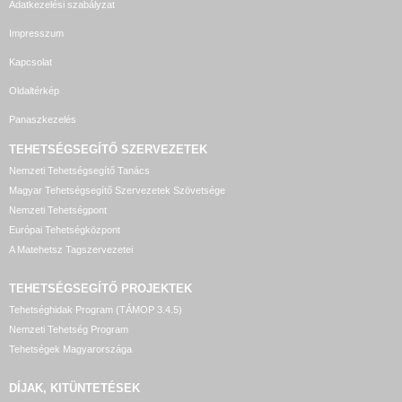
Adatkezelési szabályzat
Impresszum
Kapcsolat
Oldaltérkép
Panaszkezelés
TEHETSÉGSEGÍTŐ SZERVEZETEK
Nemzeti Tehetségsegítő Tanács
Magyar Tehetségsegítő Szervezetek Szövetsége
Nemzeti Tehetségpont
Európai Tehetségközpont
A Matehetsz Tagszervezetei
TEHETSÉGSEGÍTŐ
PROJEKTEK
Tehetséghidak Program (TÁMOP 3.4.5)
Nemzeti Tehetség Program
Tehetségek Magyarországa
DÍJAK, KITÜNTETÉSEK