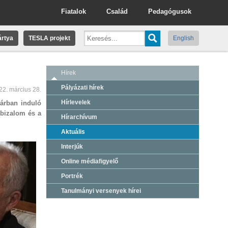
Fiatalok
Család
Pedagógusok
rtya
TESLA projekt
English
Hírek
Pályázati hírek
22. március 28.
Hírlevelek
uárban induló
 bizalom és a
Hírarchívum
Aktuális
Interjúk
Online médiafigyelő
Portrék
Tanulmányi versenyek hírei