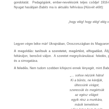
gondolatát. Pedagógiánk, ember-nevelésünk teljes csődje! 1916-
Nyugat hasábjain
Babits
ma is aktuális felhívása (
Húsvét előtt
):
„hogy elég! hogy elég! elég v
Legyen végre béke már! Ukrajnában, Oroszország
A megoldás: tanítsuk a szeretetet, megértést, elfogadást.
Ál
feltáruljon, bensővé váljon. A szeretet megnyilvánulásai: feledés,
és a simogatása.
A feledés.
Nem tudom szebben kifejezni ennek lényegét, mint
Bab
„… sohse nézünk hátra!
Ki a bűnös, ne kérdjük,
ültessünk virágot,
szeressük és megértsük
az egész világot:
egyik rész a munkára,
másik temetésre: