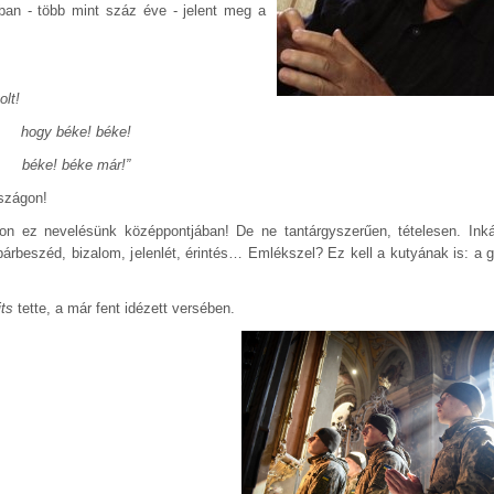
ban - több mint száz éve - jelent meg a
olt!
hogy béke! béke!
béke! béke már!”
ban és Magyarországon!
ljon ez nevelésünk középpontjában! De ne tantárgyszerűen, tételesen. Ink
 párbeszéd, bizalom, jelenlét, érintés… Emlékszel? Ez kell a kutyának is: a g
its
tette, a már fent idézett versében.