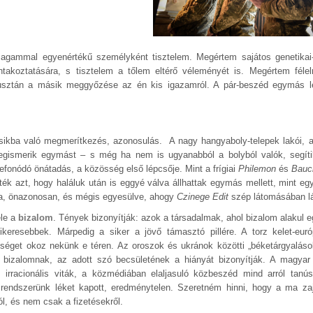
 magammal egyenértékű személyként tisztelem. Megértem sajátos genetikai-
ntakoztatására, s tisztelem a tőlem eltérő véleményét is. Megértem félel
usztán a másik meggyőzése az én kis igazamról. A pár-beszéd egymás 
ikba való megmerítkezés, azonosulás. A nagy hangyaboly-telepek lakói, 
egismerik egymást – s még ha nem is ugyanabból a bolyból valók, segít
fonódó önátadás, a közösség első lépcsője. Mint a frígiai
Philemon
és
Bauc
ték azt, hogy haláluk után is eggyé válva állhattak egymás mellett, mint e
sfa, önazonosan, és mégis egyesülve, ahogy
Czinege Edit
szép látomásában lá
ele a
bizalom
. Tények bizonyítják: azok a társadalmak, ahol bizalom alakul e
ikeresebbek. Márpedig a siker a jövő támasztó pillére. A torz kelet-euró
zséget okoz nekünk e téren. Az oroszok és ukránok közötti „béketárgyalás
bizalomnak, az adott szó becsületének a hiányát bizonyítják. A magyar
s irracionális viták, a közmédiában elaljasuló közbeszéd mind arról tanú
 rendszerünk léket kapott, eredménytelen. Szeretném hinni, hogy a ma za
zól, és nem csak a fizetésekről.