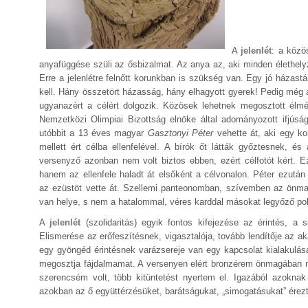
A
jelenlét
: a közö
anyafüggése szüli az ősbizalmat. Az anya az, aki minden élethel
Erre a jelenlétre felnőtt korunkban is szükség van. Egy jó házast
kell. Hány összetört házasság, hány elhagyott gyerek! Pedig még
ugyanazért a célért dolgozik. Közösek lehetnek megosztott élm
Nemzetközi Olimpiai Bizottság elnöke által adományozott ifjúsági 
utóbbit a 13 éves magyar
Gasztonyi Péter
vehette át, aki egy ko
mellett ért célba ellenfelével. A bírók őt látták győztesnek, é
versenyző azonban nem volt biztos ebben, ezért célfotót kért. E
hanem az ellenfele haladt át elsőként a célvonalon. Péter ezután
az ezüstöt vette át. Szellemi panteonomban, szívemben az önma
van helye, s nem a hatalommal, véres karddal másokat legyőző po
A
jelenlét
(szolidaritás) egyik fontos kifejezése az érintés, a
Elismerése az erőfeszítésnek, vigasztalója, tovább lendítője az a
egy gyöngéd érintésnek varázsereje van egy kapcsolat kialakulás
megosztja fájdalmamat. A versenyen elért bronzérem önmagában ne
szerencsém volt, több kitüntetést nyertem el. Igazából azoknak
azokban az ő együttérzésüket, barátságukat, „simogatásukat” érez