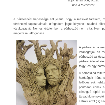
adjon Isten bort, buzát,
bort a feledésre!”
A
párbeszéd képessége
azt jelenti, hogy a másikat társként,
történelmi tapasztalatait, elfogadom jogát lényének szabad kibo
várakozásait. Nemes értelemben a párbeszéd nem vita. Nem p
megértése, elfogadása.
A párbeszéd a más
letapogatják és m
párbeszéd az össze
párbeszédével elér
tölgy- és egy hár
A párbeszéd feltét
hatóságok iránt, s
fejlődés sok nehé
pontosan ennek a 
elhangzó alpári é
társadalom-nevelő
sztrájk erről (is) s