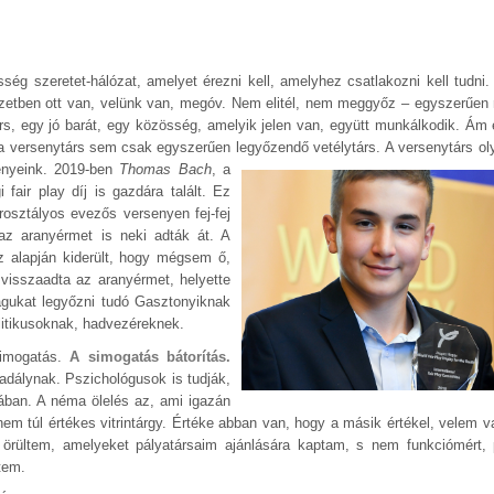
sség szeretet-hálózat, amelyet érezni kell, amelyhez csatlakozni kell tudni
yzetben ott van, velünk van, megóv. Nem elitél, nem meggyőz – egyszerűen
árs, egy jó barát, egy közösség, amelyik jelen van, együtt munkálkodik. Ám e
 a versenytárs sem csak egyszerűen legyőzendő vetélytárs.
A versenytárs ol
ényeink. 2019-ben
Thomas Bach
, a
fair play díj is gazdára talált. Ez
rosztályos evezős versenyen fej-fej
s az aranyérmet is neki adták át. A
z alapján kiderült, hogy mégsem ő,
 visszaadta az aranyérmet, helyette
gukat legyőzni tudó Gasztonyiknak
litikusoknak, hadvezéreknek.
 simogatás.
A simogatás bátorítás.
kadálynak. Pszichológusok is tudják,
ában. A néma ölelés az, ami igazán
m túl értékes vitrintárgy. Értéke abban van, hogy a másik értékel, velem 
 örültem, amelyeket pályatársaim ajánlására kaptam, s nem funkciómért, 
tem.