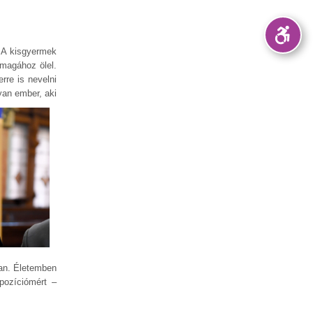
. A kisgyermek
 magához ölel.
rre is nevelni
yan ember, aki
van.
Életemben
pozíciómért –