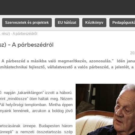
Szervezetek és projektek
EU hálózat
Kézikönyv
Pedagóguská
 rész) - A párbeszédről
z) - A párbeszédről
20
. A párbeszéd a másikba való megmerítkezés, azonosulás."
Idén jan
tástechnikai fejlesztő, vállalatvezető a valós párbeszéd, a jelenlét, a
. napján „takaréklángon” izzott a háború.
erint „mindössze” öten haltak meg. Nézem
s Pál helyőrségi templomban. Mintha éppen
ányaink lennének, arcukon a boldog jövő
rtozásának ünnepe. Budapesten három
nnepli” a nemzeti összetartozás szép