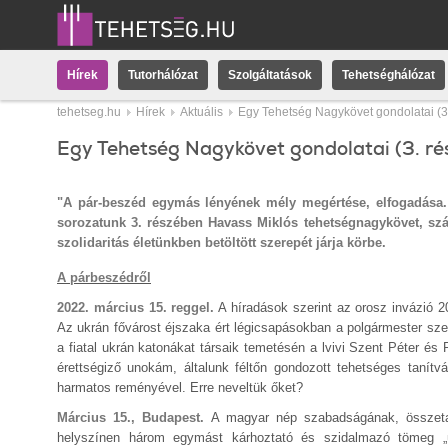
Hírek
Tutorhálózat
Szolgáltatások
Tehetséghálózat
tehetseg.hu
Hírek
Aktuális
Egy Tehetség Nagykövet gondolatai (3.
Egy Tehetség Nagykövet gondolatai (3. rés
"A pár-beszéd egymás lényének mély megértése, elfogadása
sorozatunk 3. részében Havass Miklós tehetségnagykövet, számí
szolidaritás életünkben betöltött szerepét járja körbe.
A párbeszédről
2022. március 15. reggel.
A híradások szerint az orosz invázió 20
Az ukrán fővárost éjszaka ért légicsapásokban a polgármester sz
a fiatal ukrán katonákat társaik temetésén a lvivi Szent Péter é
érettségiző unokám, általunk féltőn gondozott tehetséges tanítv
harmatos reményével. Erre neveltük őket?
Március 15., Budapest.
A magyar nép szabadságának, összeta
helyszínen három egymást kárhoztató és szidalmazó tömeg „ü