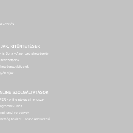
szkezelés
ÍJAK, KITÜNTETÉSEK
nis Bona – A nemzet tehetségeiért
lfedezettjeink
ehetségnagykövetek
yéb díjak
NLINE SZOLGÁLTATÁSOK
ER - online pályázati rendszer
rogrambeküldés
anulmányi versenyek
hetség hálózat – online adatkezelő