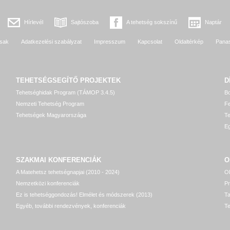
Hírlevél
Sajtószoba
A tehetség sokszínű
Naptár
sak
Adatkezelési szabályzat
Impresszum
Kapcsolat
Oldaltérkép
Pana
TEHETSÉGSEGÍTŐ
PROJEKTEK
D
Tehetséghidak Program (TÁMOP 3.4.5)
Bo
Nemzeti Tehetség Program
Fe
Tehetségek Magyarországa
T
Eg
SZAKMAI KONFERENCIÁK
O
A Matehetsz tehetségnapjai (2010 - 2024)
OP
Nemzetközi konferenciák
P
Ez is tehetséggondozás! Elmélet és módszerek (2013)
T
Egyéb, további rendezvények, konferenciák
Te