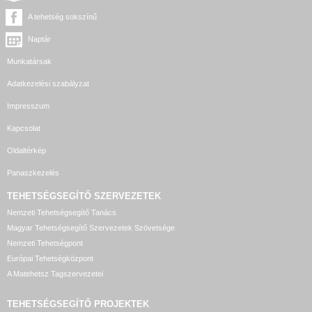
A tehetség sokszínű
Naptár
Munkatársak
Adatkezelési szabályzat
Impresszum
Kapcsolat
Oldaltérkép
Panaszkezelés
TEHETSÉGSEGÍTŐ SZERVEZETEK
Nemzeti Tehetségsegítő Tanács
Magyar Tehetségsegítő Szervezetek Szövetsége
Nemzeti Tehetségpont
Európai Tehetségközpont
A Matehetsz Tagszervezetei
TEHETSÉGSEGÍTŐ
PROJEKTEK