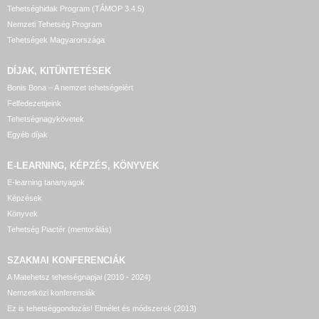
Tehetséghidak Program (TÁMOP 3.4.5)
Nemzeti Tehetség Program
Tehetségek Magyarországa
DÍJAK, KITÜNTETÉSEK
Bonis Bona – A nemzet tehetségeiért
Felfedezettjeink
Tehetségnagykövetek
Egyéb díjak
E-LEARNING, KÉPZÉS, KÖNYVEK
E-learning tananyagok
Képzések
Könyvek
Tehetség Piactér (mentorálás)
SZAKMAI KONFERENCIÁK
A Matehetsz tehetségnapjai (2010 - 2024)
Nemzetközi konferenciák
Ez is tehetséggondozás! Elmélet és módszerek (2013)