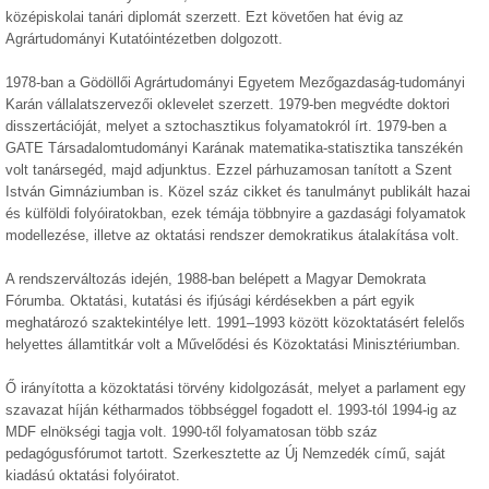
középiskolai tanári diplomát szerzett. Ezt követően hat évig az
Agrártudományi Kutatóintézetben dolgozott.
1978-ban a Gödöllői Agrártudományi Egyetem Mezőgazdaság-tudományi
Karán vállalatszervezői oklevelet szerzett. 1979-ben megvédte doktori
disszertációját, melyet a sztochasztikus folyamatokról írt. 1979-ben a
GATE Társadalomtudományi Karának matematika-statisztika tanszékén
volt tanársegéd, majd adjunktus. Ezzel párhuzamosan tanított a Szent
István Gimnáziumban is. Közel száz cikket és tanulmányt publikált hazai
és külföldi folyóiratokban, ezek témája többnyire a gazdasági folyamatok
modellezése, illetve az oktatási rendszer demokratikus átalakítása volt.
A rendszerváltozás idején, 1988-ban belépett a Magyar Demokrata
Fórumba. Oktatási, kutatási és ifjúsági kérdésekben a párt egyik
meghatározó szaktekintélye lett. 1991–1993 között közoktatásért felelős
helyettes államtitkár volt a Művelődési és Közoktatási Minisztériumban.
Ő irányította a közoktatási törvény kidolgozását, melyet a parlament egy
szavazat híján kétharmados többséggel fogadott el. 1993-tól 1994-ig az
MDF elnökségi tagja volt. 1990-től folyamatosan több száz
pedagógusfórumot tartott. Szerkesztette az Új Nemzedék című, saját
kiadású oktatási folyóiratot.