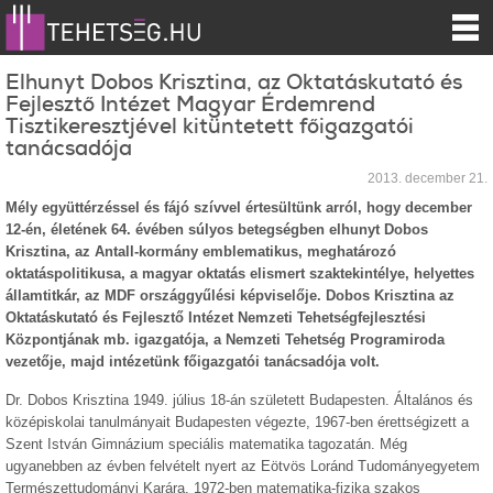
Elhunyt Dobos Krisztina, az Oktatáskutató és
Fejlesztő Intézet Magyar Érdemrend
Tisztikeresztjével kitüntetett főigazgatói
tanácsadója
2013. december 21.
Mély együttérzéssel és fájó szívvel értesültünk arról, hogy december
12-én, életének 64. évében súlyos betegségben elhunyt Dobos
Krisztina, az Antall-kormány emblematikus, meghatározó
oktatáspolitikusa, a magyar oktatás elismert szaktekintélye, helyettes
államtitkár, az MDF országgyűlési képviselője. Dobos Krisztina az
Oktatáskutató és Fejlesztő Intézet Nemzeti Tehetségfejlesztési
Központjának mb. igazgatója, a Nemzeti Tehetség Programiroda
vezetője, majd intézetünk főigazgatói tanácsadója volt.
Dr. Dobos Krisztina 1949. július 18-án született Budapesten. Általános és
középiskolai tanulmányait Budapesten végezte, 1967-ben érettségizett a
Szent István Gimnázium speciális matematika tagozatán. Még
ugyanebben az évben felvételt nyert az Eötvös Loránd Tudományegyetem
Természettudományi Karára, 1972-ben matematika-fizika szakos