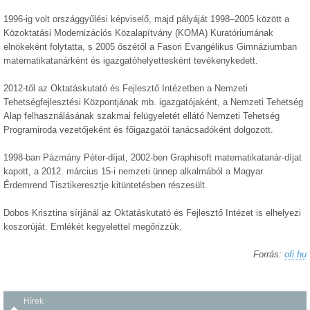
1996-ig volt országgyűlési képviselő, majd pályáját 1998–2005 között a
Közoktatási Modernizációs Közalapítvány (KOMA) Kuratóriumának
elnökeként folytatta, s 2005 őszétől a Fasori Evangélikus Gimnáziumban
matematikatanárként és igazgatóhelyettesként tevékenykedett.
2012-től az Oktatáskutató és Fejlesztő Intézetben a Nemzeti
Tehetségfejlesztési Központjának mb. igazgatójaként, a Nemzeti Tehetség
Alap felhasználásának szakmai felügyeletét ellátó Nemzeti Tehetség
Programiroda vezetőjeként és főigazgatói tanácsadóként dolgozott.
1998-ban Pázmány Péter-díjat, 2002-ben Graphisoft matematikatanár-díjat
kapott, a 2012. március 15-i nemzeti ünnep alkalmából a Magyar
Érdemrend Tisztikeresztje kitüntetésben részesült.
Dobos Krisztina sírjánál az Oktatáskutató és Fejlesztő Intézet is elhelyezi
koszorúját. Emlékét kegyelettel megőrizzük.
Forrás:
ofi.hu
Hírek