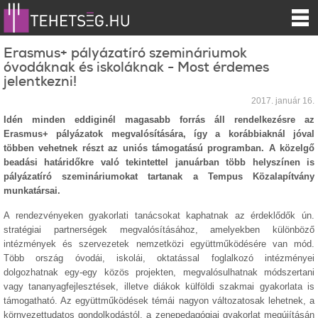
Erasmus+ pályázatíró szemináriumok
óvodáknak és iskoláknak - Most érdemes
jelentkezni!
2017. január 16.
Idén minden eddiginél magasabb forrás áll rendelkezésre az
Erasmus+ pályázatok megvalósítására, így a korábbiaknál jóval
többen vehetnek részt az uniós támogatású programban. A közelgő
beadási határidőkre való tekintettel januárban több helyszínen is
pályázatíró szemináriumokat tartanak a Tempus Közalapítvány
munkatársai.
A rendezvényeken gyakorlati tanácsokat kaphatnak az érdeklődők ún.
stratégiai partnerségek megvalósításához, amelyekben különböző
intézmények és szervezetek nemzetközi együttműködésére van mód.
Több ország óvodái, iskolái, oktatással foglalkozó intézményei
dolgozhatnak egy-egy közös projekten, megvalósulhatnak módszertani
vagy tananyagfejlesztések, illetve diákok külföldi szakmai gyakorlata is
támogatható. Az együttműködések témái nagyon változatosak lehetnek, a
környezettudatos gondolkodástól, a zenepedagógiai gyakorlat megújításán