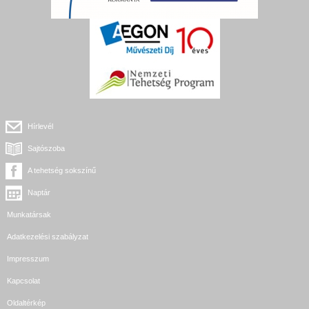
Hírlevél
Sajtószoba
A tehetség sokszínű
Naptár
Munkatársak
Adatkezelési szabályzat
Impresszum
Kapcsolat
Oldaltérkép