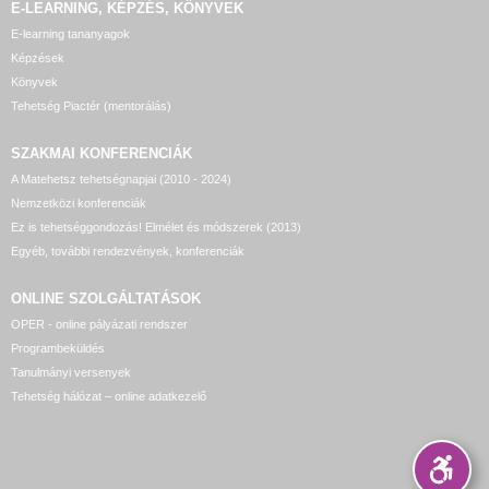
E-LEARNING, KÉPZÉS, KÖNYVEK
E-learning tananyagok
Képzések
Könyvek
Tehetség Piactér (mentorálás)
SZAKMAI KONFERENCIÁK
A Matehetsz tehetségnapjai (2010 - 2024)
Nemzetközi konferenciák
Ez is tehetséggondozás! Elmélet és módszerek (2013)
Egyéb, további rendezvények, konferenciák
ONLINE SZOLGÁLTATÁSOK
OPER - online pályázati rendszer
Programbeküldés
Tanulmányi versenyek
Tehetség hálózat – online adatkezelő