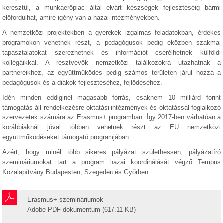
keresztül, a munkaerőpiac által elvárt készségek fejlesztéséig bármi
előfordulhat, amire igény van a hazai intézményekben.
A nemzetközi projektekben a gyerekek izgalmas feladatokban, érdekes
programokon vehetnek részt, a pedagógusok pedig eközben szakmai
tapasztalatokat szerezhetnek és információt cserélhetnek külföldi
kollégáikkal. A résztvevők nemzetközi találkozókra utazhatnak a
partnereikhez, az együttműködés pedig számos területen járul hozzá a
pedagógusok és a diákok fejlesztéséhez, fejlődéséhez.
Idén minden eddiginél magasabb forrás, csaknem 10 milliárd forint
támogatás áll rendelkezésre oktatási intézmények és oktatással foglalkozó
szervezetek számára az Erasmus+ programban. Így 2017-ben várhatóan a
korábbiaknál jóval többen vehetnek részt az EU nemzetközi
együttműködéseket támogató programjában.
Azért, hogy minél több sikeres pályázat születhessen, pályázatíró
szemináriumokat tart a program hazai koordinálását végző Tempus
Közalapítvány Budapesten, Szegeden és Győrben.
Erasmus+ szemináriumok
Adobe PDF dokumentum (617.11 KB)