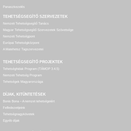
Panaszkezelés
TEHETSÉGSEGÍTŐ SZERVEZETEK
Nemzeti Tehetségsegítő Tanács
Magyar Tehetségsegítő Szervezetek Szövetsége
Nemzeti Tehetségpont
Európai Tehetségközpont
A Matehetsz Tagszervezetei
TEHETSÉGSEGÍTŐ
PROJEKTEK
Tehetséghidak Program (TÁMOP 3.4.5)
Nemzeti Tehetség Program
Tehetségek Magyarországa
DÍJAK, KITÜNTETÉSEK
Bonis Bona – A nemzet tehetségeiért
Felfedezettjeink
Tehetségnagykövetek
Egyéb díjak