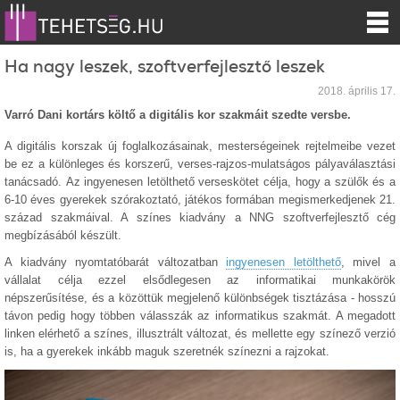
Ha nagy leszek, szoftverfejlesztő leszek
2018. április 17.
Varró Dani kortárs költő a digitális kor szakmáit szedte versbe.
A digitális korszak új foglalkozásainak, mesterségeinek rejtelmeibe vezet
be ez a különleges és korszerű, verses-rajzos-mulatságos pályaválasztási
tanácsadó. Az ingyenesen letölthető verseskötet célja, hogy a szülők és a
6-10 éves gyerekek szórakoztató, játékos formában megismerkedjenek 21.
század szakmáival. A színes kiadvány a NNG szoftverfejlesztő cég
megbízásából készült.
A kiadvány nyomtatóbarát változatban
ingyenesen letölthető
, mivel a
vállalat célja ezzel elsődlegesen az informatikai munkakörök
népszerűsítése, és a közöttük megjelenő különbségek tisztázása - hosszú
távon pedig hogy többen válasszák az informatikus szakmát. A megadott
linken elérhető a színes, illusztrált változat, és mellette egy színező verzió
is, ha a gyerekek inkább maguk szeretnék színezni a rajzokat.