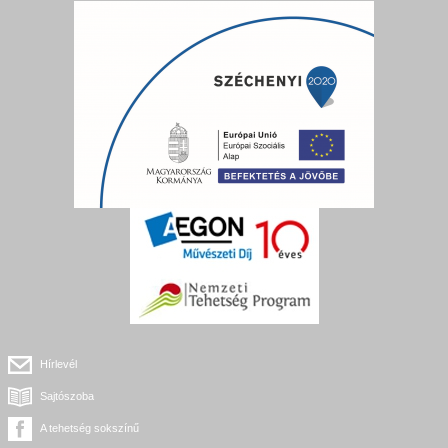
Hírlevél
Sajtószoba
A tehetség sokszínű