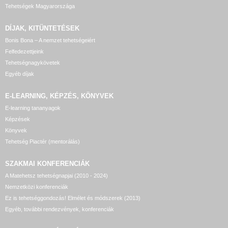
Tehetségek Magyarországa
DÍJAK, KITÜNTETÉSEK
Bonis Bona – A nemzet tehetségeiért
Felfedezettjeink
Tehetségnagykövetek
Egyéb díjak
E-LEARNING, KÉPZÉS, KÖNYVEK
E-learning tananyagok
Képzések
Könyvek
Tehetség Piactér (mentorálás)
SZAKMAI KONFERENCIÁK
A Matehetsz tehetségnapjai (2010 - 2024)
Nemzetközi konferenciák
Ez is tehetséggondozás! Elmélet és módszerek (2013)
Egyéb, további rendezvények, konferenciák