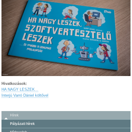
Hivatkozások:
HA NAGY LESZEK...
Interjú Varró Dániel költővel
Hírek
Pályázati hírek