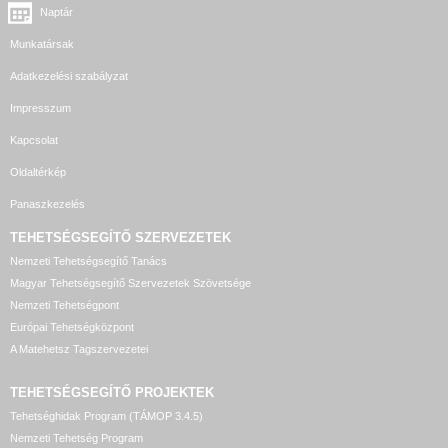
Naptár
Munkatársak
Adatkezelési szabályzat
Impresszum
Kapcsolat
Oldaltérkép
Panaszkezelés
TEHETSÉGSEGÍTŐ SZERVEZETEK
Nemzeti Tehetségsegítő Tanács
Magyar Tehetségsegítő Szervezetek Szövetsége
Nemzeti Tehetségpont
Európai Tehetségközpont
A Matehetsz Tagszervezetei
TEHETSÉGSEGÍTŐ
PROJEKTEK
Tehetséghidak Program (TÁMOP 3.4.5)
Nemzeti Tehetség Program