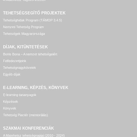
TEHETSÉGSEGÍTŐ
PROJEKTEK
Tehetséghidak Program (TÁMOP 3.4.5)
Nemzeti Tehetség Program
Tehetségek Magyarországa
DÍJAK, KITÜNTETÉSEK
Bonis Bona – A nemzet tehetségeiért
Felfedezettjeink
Tehetségnagykövetek
Egyéb díjak
E-LEARNING, KÉPZÉS, KÖNYVEK
E-learning tananyagok
Képzések
Könyvek
Tehetség Piactér (mentorálás)
SZAKMAI KONFERENCIÁK
A Matehetsz tehetségnapjai (2010 - 2024)