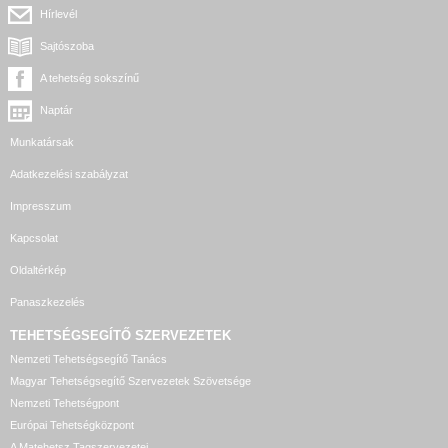
Hírlevél
Sajtószoba
A tehetség sokszínű
Naptár
Munkatársak
Adatkezelési szabályzat
Impresszum
Kapcsolat
Oldaltérkép
Panaszkezelés
TEHETSÉGSEGÍTŐ SZERVEZETEK
Nemzeti Tehetségsegítő Tanács
Magyar Tehetségsegítő Szervezetek Szövetsége
Nemzeti Tehetségpont
Európai Tehetségközpont
A Matehetsz Tagszervezetei