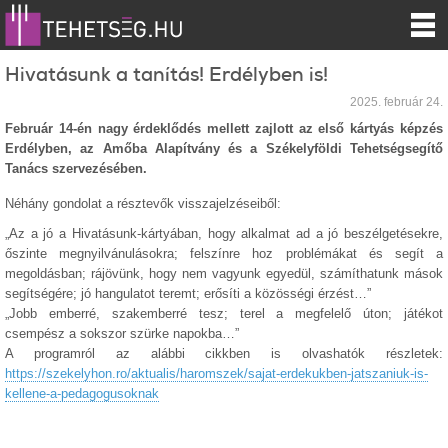
Hivatásunk a tanítás! Erdélyben is!
2025. február 24.
Február 14-én nagy érdeklődés mellett zajlott az első kártyás képzés
Erdélyben, az Amőba Alapítvány és a Székelyföldi Tehetségsegítő
Tanács szervezésében.
Néhány gondolat a résztevők visszajelzéseiből:
„Az a jó a Hivatásunk-kártyában, hogy alkalmat ad a jó beszélgetésekre,
őszinte megnyilvánulásokra; felszínre hoz problémákat és segít a
megoldásban; rájövünk, hogy nem vagyunk egyedül, számíthatunk mások
segítségére; jó hangulatot teremt; erősíti a közösségi érzést…”
„Jobb emberré, szakemberré tesz; terel a megfelelő úton; játékot
csempész a sokszor szürke napokba…”
A programról az alábbi cikkben is olvashatók részletek:
https://szekelyhon.ro/aktualis/haromszek/sajat-erdekukben-jatszaniuk-is-
kellene-a-pedagogusoknak