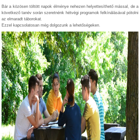
Bár a közösen töltött napok élménye nehezen helyettesíthető mással, de a
következő tanév során szeretnénk hétvégi programok felkínálásával pótolni
az elmaradt táborokat.
Ezzel kapcsolatosan még dolgozunk a lehetőségeken.