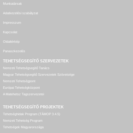
Munkatársak
Adatkezelési szabályzat
Impresszum
Kapcsolat
Oldaltérkép
Panaszkezelés
TEHETSÉGSEGÍTŐ SZERVEZETEK
Nemzeti Tehetségsegítő Tanács
Magyar Tehetségsegítő Szervezetek Szövetsége
Nemzeti Tehetségpont
Európai Tehetségközpont
A Matehetsz Tagszervezetei
TEHETSÉGSEGÍTŐ
PROJEKTEK
Tehetséghidak Program (TÁMOP 3.4.5)
Nemzeti Tehetség Program
Tehetségek Magyarországa