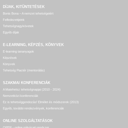
DÍJAK, KITÜNTETÉSEK
Bonis Bona – A nemzet tehetségeiért
Felfedezettjeink
Tehetségnagykövetek
Egyéb díjak
E-LEARNING, KÉPZÉS, KÖNYVEK
E-learning tananyagok
Képzések
Könyvek
Tehetség Piactér (mentorálás)
SZAKMAI KONFERENCIÁK
A Matehetsz tehetségnapjai (2010 - 2024)
Nemzetközi konferenciák
Ez is tehetséggondozás! Elmélet és módszerek (2013)
Egyéb, további rendezvények, konferenciák
ONLINE SZOLGÁLTATÁSOK
OPER - online pályázati rendszer