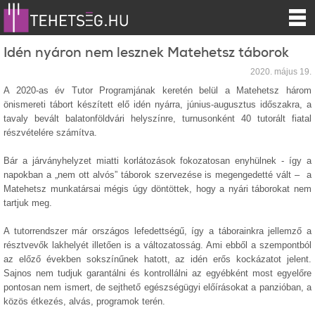
Idén nyáron nem lesznek Matehetsz táborok
2020. május 19.
A 2020-as év Tutor Programjának keretén belül a Matehetsz három
önismereti tábort készített elő idén nyárra, június-augusztus időszakra, a
tavaly bevált balatonföldvári helyszínre, turnusonként 40 tutorált fiatal
részvételére számítva.
Bár a járványhelyzet miatti korlátozások fokozatosan enyhülnek - így a
napokban a „nem ott alvós” táborok szervezése is megengedetté vált – a
Matehetsz munkatársai mégis úgy döntöttek, hogy a nyári táborokat nem
tartjuk meg.
A tutorrendszer már országos lefedettségű, így a táborainkra jellemző a
résztvevők lakhelyét illetően is a változatosság. Ami ebből a szempontból
az előző években sokszínűnek hatott, az idén erős kockázatot jelent.
Sajnos nem tudjuk garantálni és kontrollálni az egyébként most egyelőre
pontosan nem ismert, de sejthető egészségügyi előírásokat a panzióban, a
közös étkezés, alvás, programok terén.