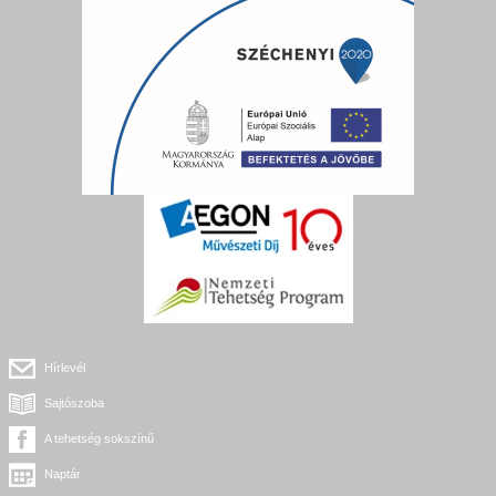
Hírlevél
Sajtószoba
A tehetség sokszínű
Naptár