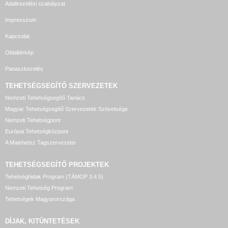
Adatkezelési szabályzat
Impresszum
Kapcsolat
Oldaltérkép
Panaszkezelés
TEHETSÉGSEGÍTŐ SZERVEZETEK
Nemzeti Tehetségsegítő Tanács
Magyar Tehetségsegítő Szervezetek Szövetsége
Nemzeti Tehetségpont
Európai Tehetségközpont
A Matehetsz Tagszervezetei
TEHETSÉGSEGÍTŐ
PROJEKTEK
Tehetséghidak Program (TÁMOP 3.4.5)
Nemzeti Tehetség Program
Tehetségek Magyarországa
DÍJAK, KITÜNTETÉSEK