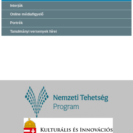
Interjúk
Online médiafigyelő
Portrék
Tanulmányi versenyek hírei