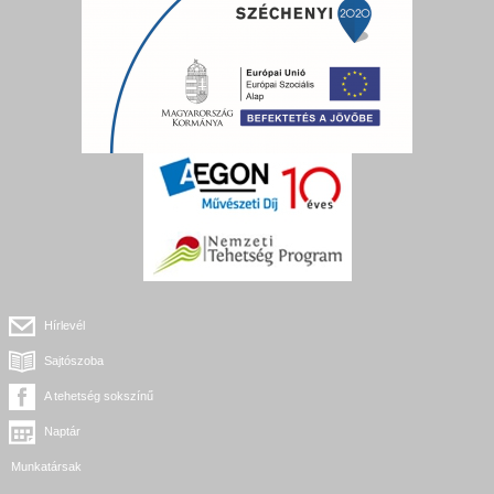
Hírlevél
Sajtószoba
A tehetség sokszínű
Naptár
Munkatársak