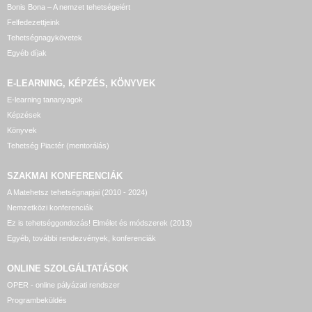
Bonis Bona – A nemzet tehetségeiért
Felfedezettjeink
Tehetségnagykövetek
Egyéb díjak
E-LEARNING, KÉPZÉS, KÖNYVEK
E-learning tananyagok
Képzések
Könyvek
Tehetség Piactér (mentorálás)
SZAKMAI KONFERENCIÁK
A Matehetsz tehetségnapjai (2010 - 2024)
Nemzetközi konferenciák
Ez is tehetséggondozás! Elmélet és módszerek (2013)
Egyéb, további rendezvények, konferenciák
ONLINE SZOLGÁLTATÁSOK
OPER - online pályázati rendszer
Programbeküldés