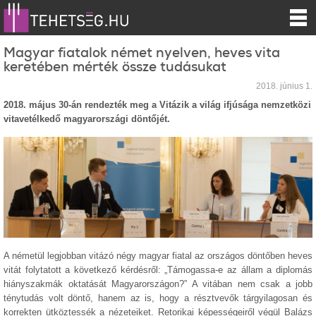
Magyar fiatalok német nyelven, heves vita
keretében mérték össze tudásukat
2018. június 1.
2018. május 30-án rendezték meg a Vitázik a világ ifjúsága nemzetközi
vitavetélkedő magyarországi döntőjét.
A németül legjobban vitázó négy magyar fiatal az országos döntőben heves
vitát folytatott a következő kérdésről: „Támogassa-e az állam a diplomás
hiányszakmák oktatását Magyarországon?” A vitában nem csak a jobb
ténytudás volt döntő, hanem az is, hogy a résztvevők tárgyilagosan és
korrekten ütköztessék a nézeteiket. Retorikai képességeiről végül Balázs