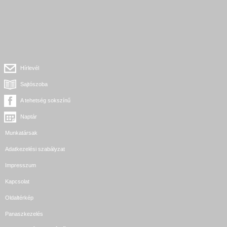
Hírlevél
Sajtószoba
A tehetség sokszínű
Naptár
Munkatársak
Adatkezelési szabályzat
Impresszum
Kapcsolat
Oldaltérkép
Panaszkezelés