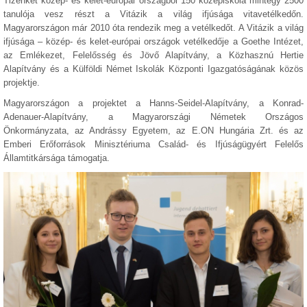
Tizenkét közép- és kelet-európai országból 150 középiskola mintegy 2500
tanulója vesz részt a Vitázik a világ ifjúsága vitavetélkedőn.
Magyarországon már 2010 óta rendezik meg a vetélkedőt. A Vitázik a világ
ifjúsága – közép- és kelet-európai országok vetélkedője a Goethe Intézet,
az Emlékezet, Felelősség és Jövő Alapítvány, a Közhasznú Hertie
Alapítvány és a Külföldi Német Iskolák Központi Igazgatóságának közös
projektje.
Magyarországon a projektet a Hanns-Seidel-Alapítvány, a Konrad-
Adenauer-Alapítvány, a Magyarországi Németek Országos
Önkormányzata, az Andrássy Egyetem, az E.ON Hungária Zrt. és az
Emberi Erőforrások Minisztériuma Család- és Ifjúságügyért Felelős
Államtitkársága támogatja.