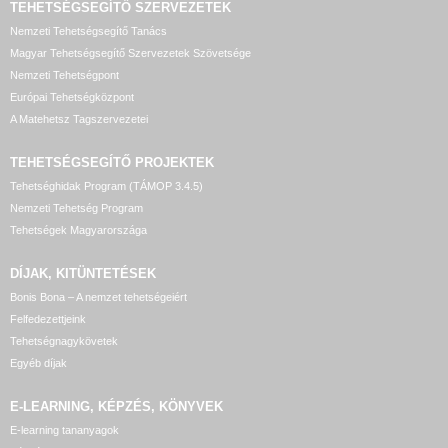
TEHETSÉGSEGÍTŐ SZERVEZETEK
Nemzeti Tehetségsegítő Tanács
Magyar Tehetségsegítő Szervezetek Szövetsége
Nemzeti Tehetségpont
Európai Tehetségközpont
A Matehetsz Tagszervezetei
TEHETSÉGSEGÍTŐ
PROJEKTEK
Tehetséghidak Program (TÁMOP 3.4.5)
Nemzeti Tehetség Program
Tehetségek Magyarországa
DÍJAK, KITÜNTETÉSEK
Bonis Bona – A nemzet tehetségeiért
Felfedezettjeink
Tehetségnagykövetek
Egyéb díjak
E-LEARNING, KÉPZÉS, KÖNYVEK
E-learning tananyagok