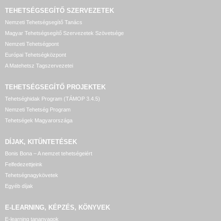
TEHETSÉGSEGÍTŐ SZERVEZETEK
Nemzeti Tehetségsegítő Tanács
Magyar Tehetségsegítő Szervezetek Szövetsége
Nemzeti Tehetségpont
Európai Tehetségközpont
A Matehetsz Tagszervezetei
TEHETSÉGSEGÍTŐ
PROJEKTEK
Tehetséghidak Program (TÁMOP 3.4.5)
Nemzeti Tehetség Program
Tehetségek Magyarországa
DÍJAK, KITÜNTETÉSEK
Bonis Bona – A nemzet tehetségeiért
Felfedezettjeink
Tehetségnagykövetek
Egyéb díjak
E-LEARNING, KÉPZÉS, KÖNYVEK
E-learning tananyagok