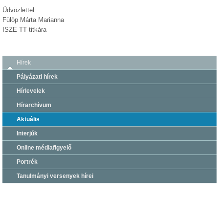
Üdvözlettel:
Fülöp Márta Marianna
ISZE TT titkára
Hírek
Pályázati hírek
Hírlevelek
Hírarchívum
Aktuális
Interjúk
Online médiafigyelő
Portrék
Tanulmányi versenyek hírei