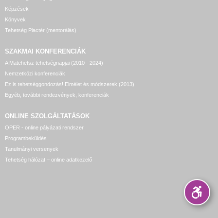
Képzések
Könyvek
Tehetség Piactér (mentorálás)
SZAKMAI KONFERENCIÁK
A Matehetsz tehetségnapjai (2010 - 2024)
Nemzetközi konferenciák
Ez is tehetséggondozás! Elmélet és módszerek (2013)
Egyéb, további rendezvények, konferenciák
ONLINE SZOLGÁLTATÁSOK
OPER - online pályázati rendszer
Programbeküldés
Tanulmányi versenyek
Tehetség hálózat – online adatkezelő