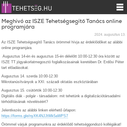
Meghívó az ISZE Tehetségsegítő Tanács online
programjára
2024. augusztus 13.
Az ISZE Tehetségsegítő Tanács örömmel hívja az érdeklődőket az alábbi
online programjára.
Augusztus 14-én és augusztus 15-én délelőtt 10:00-12:30 óra között az
ISZE TT jógyakorlatmegosztó foglalkozásainak keretében Dr. Erdősi Péter
tart előadásokat.
Augusztus 14. szerda 10:00-12:30
Mikrotanúsítványok a XXI. századi oktatás eszköztárában
Augusztus 15. csütörtök 10:00-12:30
Digitális diák - polgár - társadalom: mit tehetünk a digitalizációtársadalmi
térhódításának növeléséért?
Jelentkezés az alábbi linken elérhető űrlapon:
https://forms.gle/nyXK4NJJtWk5aWPS7
Örömmel várjuk programunkra az érdeklődő tehetséggondozó kollégákat!