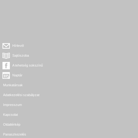
Hírlevél
Sajtószoba
A tehetség sokszínű
Naptár
Munkatársak
Adatkezelési szabályzat
Impresszum
Kapcsolat
Oldaltérkép
Panaszkezelés